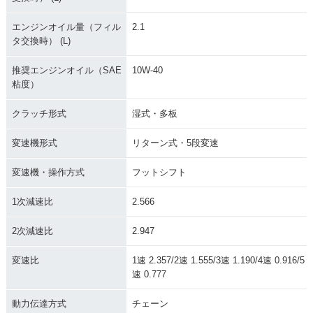
エンジンオイル量（フィル
2.1
タ交換時） (L)
推奨エンジンオイル（SAE
10W-40
粘度）
クラッチ形式
湿式・多板
変速機形式
リターン式・5段変速
変速機・操作方式
フットシフト
1次減速比
2.566
2次減速比
2.947
変速比
1速 2.357/2速 1.555/3速 1.190/4速 0.916/5
速 0.777
動力伝達方式
チェーン