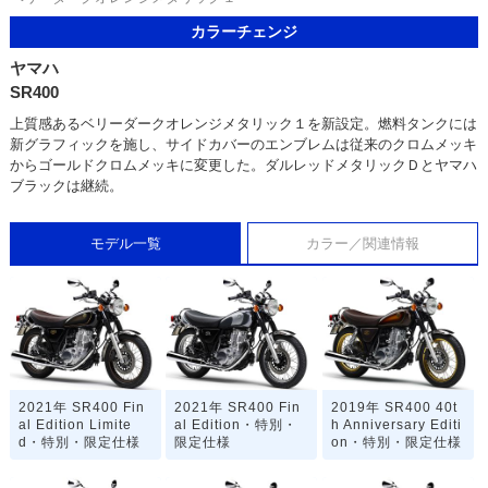
カラーチェンジ
ヤマハ
SR400
上質感あるベリーダークオレンジメタリック１を新設定。燃料タンクには
新グラフィックを施し、サイドカバーのエンブレムは従来のクロムメッキ
からゴールドクロムメッキに変更した。ダルレッドメタリックＤとヤマハ
ブラックは継続。
モデル一覧
カラー／関連情報
2021年 SR400 Fin
2021年 SR400 Fin
2019年 SR400 40t
al Edition Limite
al Edition・特別・
h Anniversary Editi
d・特別・限定仕様
限定仕様
on・特別・限定仕様