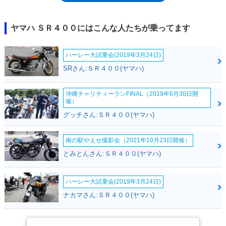
れ、2010年モデルとして再デビューを果たした。生産台数が多いことか
ら手頃な値段で手に入るのもSR400の大きな魅力。あまり荒い乗り方をす
るバイクではないため、走行距離は長くても程度の良いものが多いのもポ
ヤマハ ＳＲ４００にはこんな人たちが乗ってます
イントだ。ややレトロなフォルムはオーナーの世代を選ばず、シニアが乗
ればシックに、ティーンが乗ればフォーマルにキマるビジュアルの良さも
ハーレー大試乗会(2019年3月24日)
人気の秘密。見た目によらず軽くて乗りやすいため、女性ライダー人気も
高い。キック一発でエンジンの鼓動が始まる、バイク乗りだけが知る、あ
SRさん:ＳＲ４００(ヤマハ)
のたまらない一瞬を得るためにSR400を選ぶライダーは少なくない。そし
て単気筒ならではの心地よい振動。クラッチワークがややシビアな傾向は
沖縄チャリティーランFINAL（2019年6月30日開
あるものの、低速域から一気に吹き上がる加速感は車重の軽さともあいま
催）
ってたまらない乗り味となっている。買ったときのままシンプルでオーソ
グッチさん:ＳＲ４００(ヤマハ)
ドックスなフォルムを楽しむもよし、カスタムパーツの豊富さを生かして
さまざまなスタイルにカスタムするのもよし。乗る人の好みに合わせ、非
常に幅広い楽しみ方ができるのも魅力だ。2017年には、排出ガス規制の
南の駅やえせ撮影会（2021年10月23日開催）
強化に伴い、再び生産が終了したが、翌2018年11月には、規制適合モデ
とみとんさん:ＳＲ４００(ヤマハ)
ルが再々デビューし、現役モデルとして新車ラインナップに復帰した。し
かしながら、2年半後の2021年3月には「ファイナルエディション」と
1,000台限定の「ファイナルリミテッド」が発売され、平成32年（令和2
ハーレー大試乗会(2019年3月24日)
年）規制に適合することなく、モデルライフを終えた。
ナカマさん:ＳＲ４００(ヤマハ)