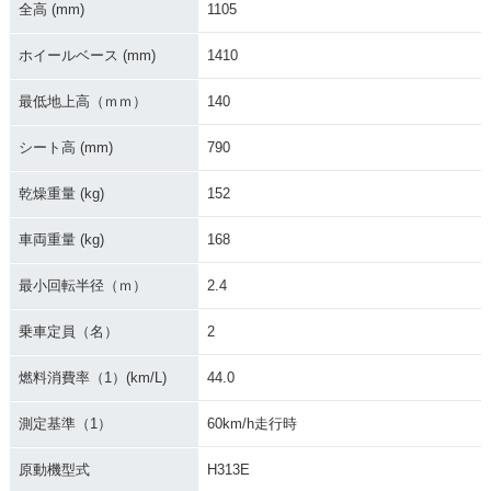
全高 (mm)
1105
2012年 SR400・カ
2010年 SR400・マ
2008年 SR400 30t
ラーチェンジ
イナーチェンジ
h Anniversary Limit
ed Edition・特別・
ホイールベース (mm)
1410
限定仕様
最低地上高（ｍｍ）
140
シート高 (mm)
790
乾燥重量 (kg)
152
2008年 SR400・カ
2007年 SR400・カ
2006年 SR400・カ
車両重量 (kg)
168
ラーチェンジ
ラーチェンジ
ラーチェンジ
最小回転半径（ｍ）
2.4
乗車定員（名）
2
燃料消費率（1）(km/L)
44.0
2005年 SR400 50t
2005年 SR400・カ
2004年 SR400・カ
測定基準（1）
60km/h走行時
h Anniversary Spec
ラーチェンジ
ラーチェンジ
ial Edition・特別・
原動機型式
H313E
限定仕様