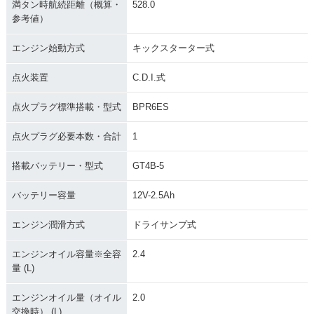
満タン時航続距離（概算・
528.0
参考値）
エンジン始動方式
キックスターター式
点火装置
C.D.I.式
1984年 SR400 発売
1983年 SR400・マ
1983年 SR400SP
7周年記念モデル・
イナーチェンジ
点火プラグ標準搭載・型式
BPR6ES
特別・限定仕様
点火プラグ必要本数・合計
1
搭載バッテリー・型式
GT4B-5
バッテリー容量
12V-2.5Ah
1982年 SR400・特
1980年 SR400SP・
1978年 SR400・新
エンジン潤滑方式
ドライサンプ式
別・限定仕様
追加
登場
エンジンオイル容量※全容
2.4
量 (L)
エンジンオイル量（オイル
2.0
交換時） (L)