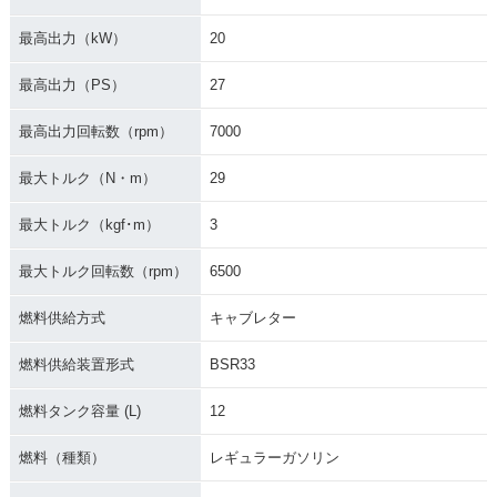
最高出力（kW）
20
1998年 SR400 20
1997年 SR400・マ
1995年 SR400S Li
周年記念モデル・特
イナーチェンジ
mited Edition・特
最高出力（PS）
27
別・限定仕様
別・限定仕様
最高出力回転数（rpm）
7000
最大トルク（N・m）
29
最大トルク（kgf･m）
3
1994年 SR400
1993年 SR400・マ
1992年 SR400S・
最大トルク回転数（rpm）
6500
イナーチェンジ
特別・限定仕様
燃料供給方式
キャブレター
燃料供給装置形式
BSR33
燃料タンク容量 (L)
12
1991年 SR400・カ
1988年 SR400・マ
1985年 SR400・マ
燃料（種類）
レギュラーガソリン
ラーチェンジ
イナーチェンジ
イナーチェンジ