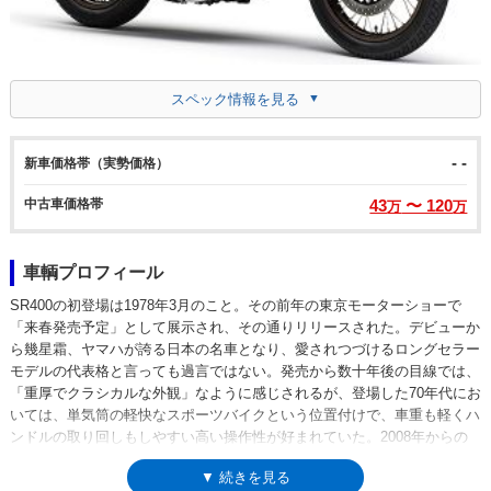
スペック情報を見る
- -
新車価格帯（実勢価格）
中古車価格帯
43
〜 120
万
万
車輌プロフィール
SR400の初登場は1978年3月のこと。その前年の東京モーターショーで
「来春発売予定」として展示され、その通りリリースされた。デビューか
ら幾星霜、ヤマハが誇る日本の名車となり、愛されつづけるロングセラー
モデルの代表格と言っても過言ではない。発売から数十年後の目線では、
「重厚でクラシカルな外観」なように感じされるが、登場した70年代にお
いては、単気筒の軽快なスポーツバイクという位置付けで、車重も軽くハ
ンドルの取り回しもしやすい高い操作性が好まれていた。2008年からの
排出ガス規制に対応しきれず、惜しまれながらいったん生産終了になった
▼ 続きを見る
が、フューエルインジェクションを搭載した環境規制対応モデルが開発さ