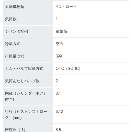
原動機種類
4ストローク
気筒数
1
シリンダ配列
単気筒
2003年 SR400 25t
2003年 SR400・マ
2002年 SR400・カ
冷却方式
空冷
h Anniversary Limit
イナーチェンジ
ラーチェンジ
ed Edition・特別・
限定仕様
排気量 (cc)
399
カム・バルブ駆動方式
OHC（SOHC）
気筒あたりバルブ数
2
内径（シリンダーボア）
87
(mm)
2001年 SR400・マ
2000年 SR400・カ
1999年 SR400・カ
イナーチェンジ
ラーチェンジ
ラーチェンジ
行程（ピストンストロー
67.2
ク）(mm)
圧縮比（:1）
8.5