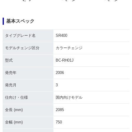
基本スペック
2019年 SR400・マ
2017年 SR400・カ
2016年 SR400・カ
タイプグレード名
SR400
イナーチェンジ
ラーチェンジ
ラーチェンジ
モデルチェンジ区分
カラーチェンジ
型式
BC-RH01J
発売年
2006
2016年 SR400 60t
2014年 SR400・カ
2013年 SR400 35t
発売月
3
h Anniversary・特
ラーチェンジ
h Anniversary Editi
別・限定仕様
on・特別・限定仕様
仕向け・仕様
国内向けモデル
全長 (mm)
2085
全幅 (mm)
750