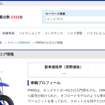
0）
キーワード検索
載台数
2,512
台
画像検索
バイクショップ
メンテナンス
バイク買取
バイクレビ
一覧
＞
ヤマハ | YAMAHA
＞
PW50のカタログ情報
タログ情報
新車価格帯（実勢価格）
- -
車輌プロフィール
PW50は、キッズライダー向けの入門用モデル。19
ら販売が続けられた。オフロードモデルのような車
ワーユニットを使っており、スロットルを回すだけ