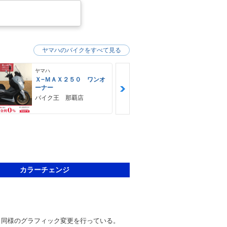
ヤマハのバイクをすべて見る
ヤマハ
ヤマハ
Ｘ−ＭＡＸ２５０ ワンオ
ＭＴ−０３（
ーナー
ＨＵＢＷＡＹ
バイク王 那覇店
カラーチェンジ
と同様のグラフィック変更を行っている。