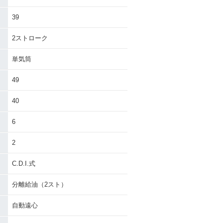
PW50・カラー
2008年 PW50・カラー
チェンジ
39
2ストローク
単気筒
49
W50
1997年 PW50
40
6
2
C.D.I.式
分離給油（2スト）
自動遠心