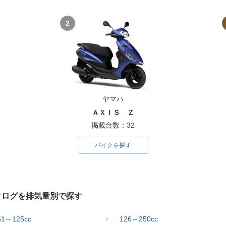
2
ヤマハ
ＡＸＩＳ Ｚ
掲載台数：32
バイクを探す
タログを排気量別で探す
51～125cc
126～250cc