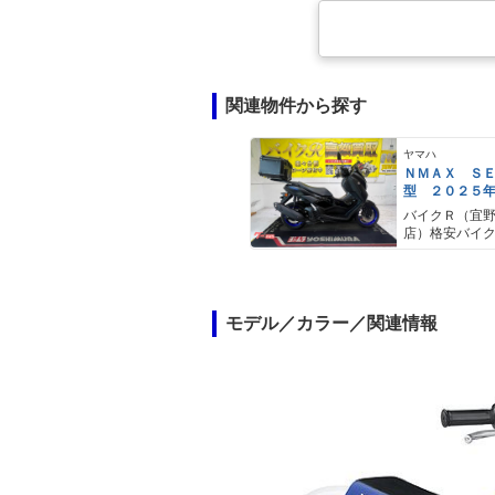
関連物件から探す
ヤマハ
ＮＭＡＸ Ｓ
型 ２０２５
ＡＢＳ キー
バイクＲ（宜
キャリア リ
店）格安バイ
モデル／カラー／関連情報