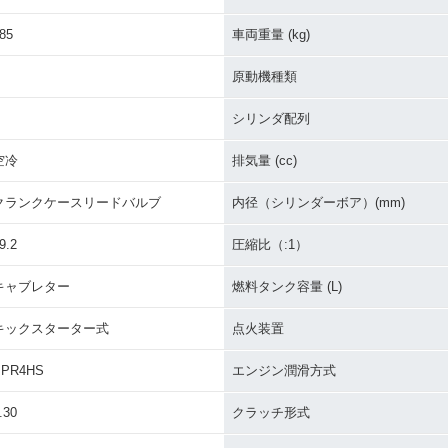
0・カラー
2013年 PW50・カラー
2011年 PW50・カラー
2009年 
チェンジ
チェンジ
チェンジ
85
車両重量 (kg)
原動機種類
シリンダ配列
空冷
排気量 (cc)
2000年 PW50
1998年 P
0・カラー
2005年 PW50・カラー
クランクケースリードバルブ
内径（シリンダーボア）(mm)
チェンジ
9.2
圧縮比（:1）
キャブレター
燃料タンク容量 (L)
キックスターター式
点火装置
BPR4HS
エンジン潤滑方式
.30
クラッチ形式