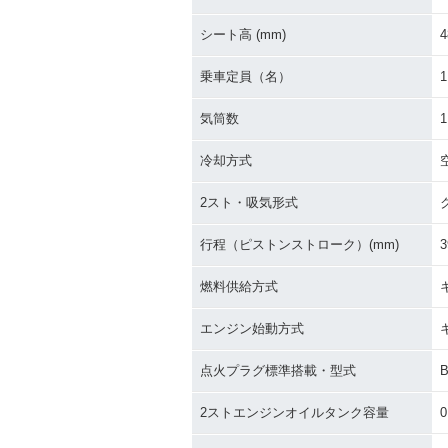
2015年 PW50・カラー
2014年 PW5
チェンジ
チェンジ
シート高 (mm)
4
乗車定員（名）
1
気筒数
1
冷却方式
2007年 PW50・カラー
2006年 PW5
2スト・吸気形式
チェンジ
チェンジ
行程（ピストンストローク）(mm)
3
燃料供給方式
エンジン始動方式
点火プラグ標準搭載・型式
1994年 PW50
1992年 PW50
2ストエンジンオイルタンク容量
0