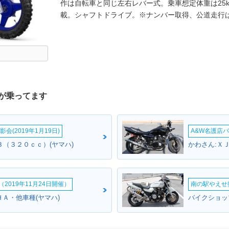
作は自転車と同じ左右レバー式。乗車想定体重は25k
載。シャフトドライブ。※ナンバー取得、公道走行
が乗ってます
会(2019年1月19日)
A&W名護店バ
０３（３２０ｃｃ）(ヤマハ)
かわさん:Ｘ
2019年11月24日開催）
南の駅やえせ撮
ＨＡ・他車種(ヤマハ)
バイクショッ