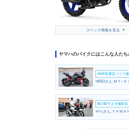
スペック情報を見る
ヤマハのバイクにはこんな人たち
A&W名護店バイク撮影
HIROさん:ＭＴ−
南の駅やえせ撮影会（
やらさん:ＹＡＭＡ