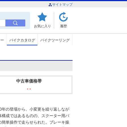
サイトマップ
お気に入り
履歴
ュー
バイクカタログ
バイクツーリング
中古車価格帯
- -
90年の登場から、小変更を繰り返しなが
体構成ではあるものの、スクーター用パ
の簡単操作で走らせられた。ブレーキ操