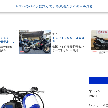
ヤマハのバイクに乗っている沖縄のライダーを見る
ヤマハ
ＥＬ１Ｊ
ＦＺＲ１０００ ３ＧＭ
年モデル
型
レス リア
全国バイク卸売販売セン
野湾大山本
アＢＯＸ
タープレジャー沖縄
ク販売
ヤマハ
PW50
YZシリーズ