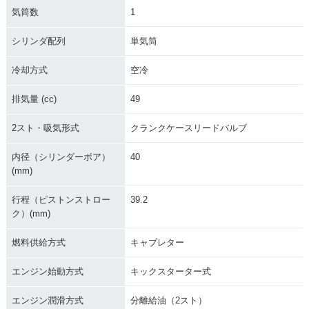
気筒数
1
シリンダ配列
単気筒
2018年 PW50・カ
2017年 PW50・マ
2016年 PW50・カ
ラーチェンジ
イナーチェンジ
ラーチェンジ
冷却方式
空冷
排気量 (cc)
49
2スト・吸気形式
クランクケースリードバルブ
内径（シリンダーボア）
40
2015年 PW50・カ
2014年 PW50・カ
2013年 PW50・カ
(mm)
ラーチェンジ
ラーチェンジ
ラーチェンジ
行程（ピストンストロー
39.2
ク）(mm)
燃料供給方式
キャブレター
エンジン始動方式
キックスターター式
2011年 PW50・カ
2009年 PW50・カ
2008年 PW50・カ
ラーチェンジ
ラーチェンジ
ラーチェンジ
エンジン潤滑方式
分離給油（2スト）