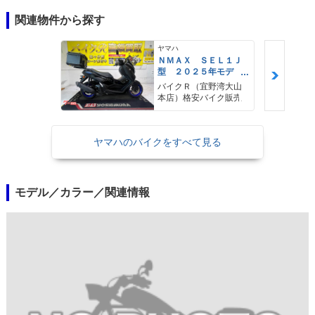
関連物件から探す
ヤマハ
ＮＭＡＸ ＳＥＬ１Ｊ
型 ２０２５年モデ
ル ＡＢＳ キーレ
バイクＲ（宜野湾大山
ス リアキャリア リ
本店）格安バイク販売
アＢＯＸ
ヤマハのバイクをすべて見る
モデル／カラー／関連情報