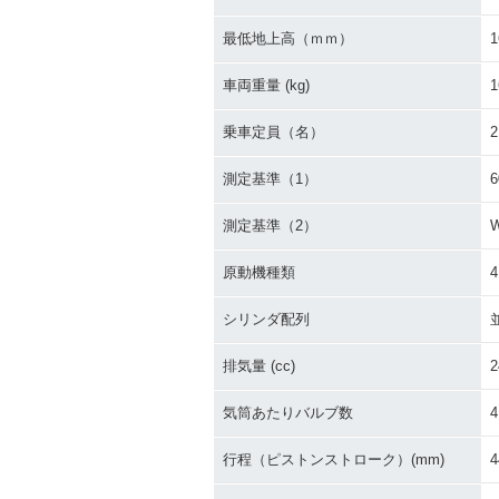
最低地上高（ｍｍ）
1
車両重量 (kg)
1
乗車定員（名）
2
測定基準（1）
測定基準（2）
原動機種類
シリンダ配列
排気量 (cc)
2
気筒あたりバルブ数
4
行程（ピストンストローク）(mm)
4