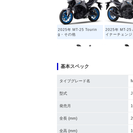
2025年 MT-25 Tourin
2025年 MT-2
g・その他
イナーチェンジ
基本スペック
タイプグレード名
M
2020年 MT-25・マイナ
2019年 MT-
ーチェンジ
チェンジ
型式
J
発売月
1
全長 (mm)
2
全高 (mm)
1