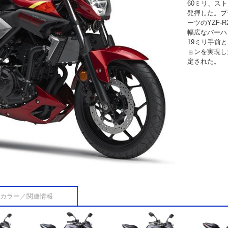
60ミリ、スト
発揮した。プ
ーツのYZF
幅広なバーハ
19ミリ手前
ョンを実現し
定された。
カラー／関連情報