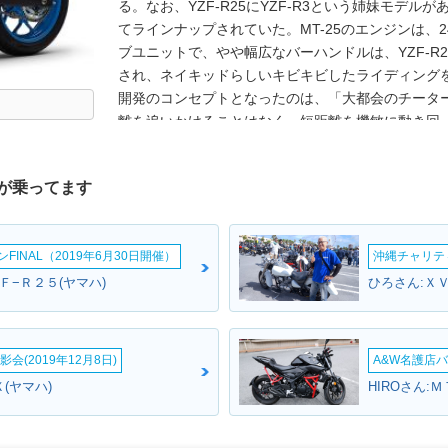
る。なお、YZF-R25にYZF-R3という姉妹モデルが
てラインナップされていた。MT-25のエンジンは、24
ブユニットで、やや幅広なバーハンドルは、YZF-R2
され、ネイキッドらしいキビキビしたライディング
開発のコンセプトとなったのは、「大都会のチータ
離を追いかけることはなく、短距離を機敏に動き回
なかった。2017年はカラー変更のみ。2018年モデ
10月2日、インドネシアとタイで新しいMT-25が発
が乗ってます
された。大規模なフェイスリフトが行われ、LEDヘ
立フォークになった。これは2019年にマイナーチェン
だった。日本市場では2020年3月に発売された。
INAL（2019年6月30日開催）
沖縄チャリティ
ABS（アンチロックブレーキシステム）やハザードラ
平成32年（令和2年）排出ガス規制をクリアした。20
Ｆ−Ｒ２５(ヤマハ)
ひろさん:Ｘ
ドやリアのデザイン変更を受けた。また、アシスト
装備・機能の充実が図られた。
会(2019年12月8日)
A&W名護店バ
(ヤマハ)
HIROさん: