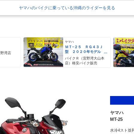
ヤマハのバイクに乗っている沖縄のライダーを見る
ヤマハ
ＭＴ−２５ ＲＧ４３Ｊ
型 ２０２０年モデル
宜野湾店
ＡＢＳ付 デジタルメー
バイクＲ（宜野湾大山本
ター
店）格安バイク販売
ヤマハ
MT-25
水冷4スト並