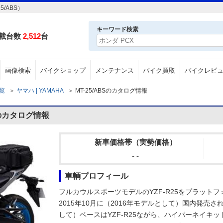
/ABS）
キーワード検索
載台数
2,512
台
画像検索
バイクショップ
メンテナンス
バイク買取
バイクレビ
一覧
＞
ヤマハ | YAMAHA
＞
MT-25/ABSのカタログ情報
Sのカタログ情報
新車価格帯（実勢価格）
- -
車輌プロフィール
フルカウルスポーツモデルのYZF-R25をプラット
2015年10月に（2016年モデルとして）国内発売され
して）ベースはYZF-R25ながら、ハイパーネイキ