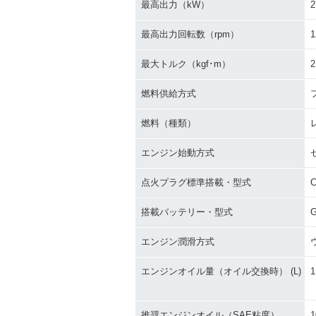
最高出力（kW）
2
最高出力回転数（rpm）
1
最大トルク（kgf･m）
2
燃料供給方式
燃料（種類）
エンジン始動方式
点火プラグ標準搭載・型式
搭載バッテリー・型式
エンジン潤滑方式
エンジンオイル量（オイル交換時） (L)
1
推奨エンジンオイル（SAE粘度）
1