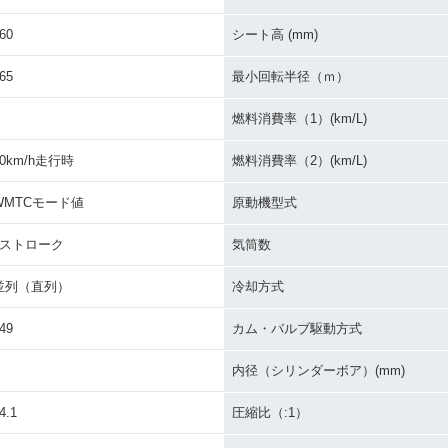
60
シート高 (mm)
65
最小回転半径（ｍ）
燃料消費率（1）(km/L)
60km/h走行時
燃料消費率（2）(km/L)
WMTCモード値
原動機型式
4ストローク
気筒数
並列（直列）
冷却方式
49
カム・バルブ駆動方式
内径（シリンダーボア）(mm)
4.1
圧縮比（:1）