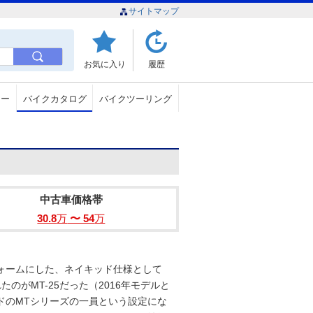
サイトマップ
お気に入り
履歴
ュー
バイクカタログ
バイクツーリング
中古車価格帯
30.8
万
〜 54
万
フォームにした、ネイキッド仕様として
たのがMT-25だった（2016年モデルと
ッドのMTシリーズの一員という設定にな