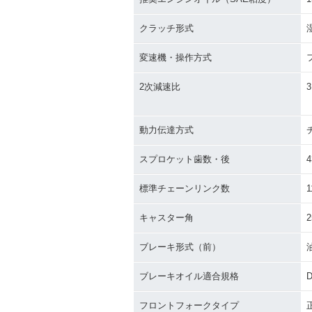
クラッチ形式
変速機・操作方式
2次減速比
3
動力伝達方式
スプロケット歯数・後
4
標準チェーンリンク数
1
キャスター角
2
ブレーキ形式（前）
ブレーキオイル適合規格
D
フロントフォークタイプ