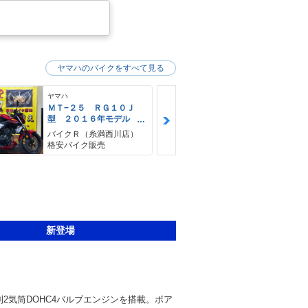
ヤマハのバイクをすべて見る
ヤマハ
ヤマハ
ＭＴ−２５ ＲＧ１０Ｊ
ＭＴ−２５ 
型 ２０１６年モデル
型 ２０１
リアボックス リアキャ
ヘルメットホ
バイクＲ（糸満西川店）
バイクＲ（宜
リア ＵＳＢポート タ
ョートスクリ
格安バイク販売
店）格安バイ
ンクパット
ドスタンド 
新登場
列2気筒DOHC4バルブエンジンを搭載。ボア