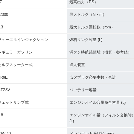
7
最高出力（PS）
2000
最大トルク（N・m）
.3
最大トルク回転数（rpm）
フューエルインジェクション
燃料タンク容量 (L)
レギュラーガソリン
満タン時航続距離（概算・参考値）
セルフスターター式
点火装置
CR9E
点火プラグ必要本数・合計
GTZ8V
バッテリー容量
ウェットサンプ式
エンジンオイル容量※全容量 (L)
.8
エンジンオイル量（フィルタ交換時
(L)
0W-40
ドレンボルト呼び径(mm）