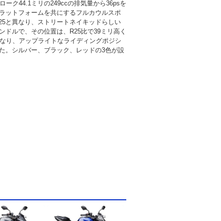
ローク44.1ミリの249ccの排気量から36psを
ラットフォームを共にするフルカウルスポ
-R25と異なり、ストリートネイキッドらしい
ンドルで、その位置は、R25比で39ミリ高く
となり、アップライトなライディングポジシ
た。シルバー、ブラック、レッドの3色が設