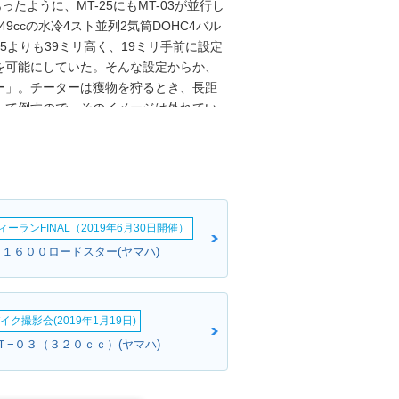
あったように、MT-25にもMT-03が並行し
9ccの水冷4スト並列2気筒DOHC4バル
5よりも39ミリ高く、19ミリ手前に設定
を可能にしていた。そんな設定からか、
ー」。チーターは獲物を狩るとき、長距
って倒すので、そのイメージは外れてい
ルでは新しい認定型式を取得した。2019年
表され、ほぼ同時に欧州ではMT-03が発表
ッドライトを採用し、フロントサスは倒
ジ済みだったYZF-R25/3と同様の変化
なお、このマイナーチェンジを機に、
ーランFINAL（2019年6月30日開催）
ンプを標準搭載した。2022年モデルで
25年モデルでは、MT-03とともにサイ
Ｖ１６００ロードスター(ヤマハ)
＆スリッパークラッチを搭載するなど、
イク撮影会(2019年1月19日)
ＭＴ−０３（３２０ｃｃ）(ヤマハ)