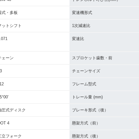
湿式・多板
変速機形式
フットシフト
1次減速比
.071
変速比
チェーン
スプロケット歯数・前
3
チェーンサイズ
12
フレーム型式
5°00′
トレール量 (mm)
油圧式ディスク
ブレーキ形式（後）
OT 4
懸架方式（前）
正立フォーク
懸架方式（後）