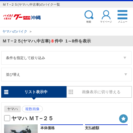
ＭＴ−２５(ヤマハ,中古車)のバイク一覧
検索
マイページ
メニュー
ヤマハのバイク
＞
ＭＴ−２５(ヤマハ,中古車)
8
件中 1～8件を表示
条件を指定して絞り込み
並び替え
リスト表示中
画像表示に切り替える
ヤマハ
複数画像
ヤマハ ＭＴ−２５
本体価格
支払総額