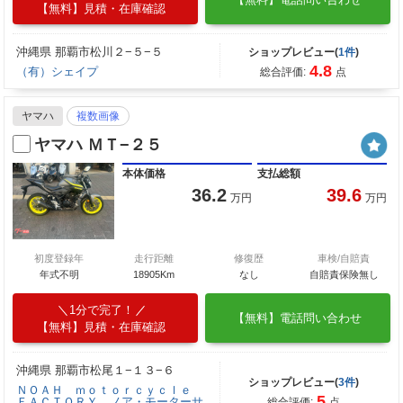
【無料】見積・在庫確認
沖縄県 那覇市松川２−５−５
ショップレビュー(
1件
)
4.8
（有）シェイプ
総合評価:
点
ヤマハ
複数画像
ヤマハ ＭＴ−２５
本体価格
支払総額
36.2
39.6
万円
万円
初度登録年
走行距離
修復歴
車検/自賠責
年式不明
18905Km
なし
自賠責保険無し
1分で完了！
【無料】電話問い合わせ
【無料】見積・在庫確認
沖縄県 那覇市松尾１−１３−６
ショップレビュー(
3件
)
ＮＯＡＨ ｍｏｔｏｒｃｙｃｌｅ
5
ＦＡＣＴＯＲＹ ノア・モーターサ
総合評価:
点