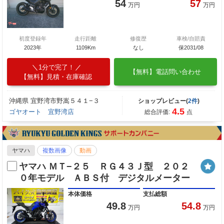
54
57
万円
万円
初度登録年
走行距離
修復歴
車検/自賠責
2023年
1109Km
なし
保2031/08
1分で完了！
【無料】電話問い合わせ
【無料】見積・在庫確認
沖縄県 宜野湾市野嵩５４１−３
ショップレビュー(
2件
)
4.5
ゴヤオート 宜野湾店
総合評価:
点
ヤマハ
複数画像
動画
ヤマハ ＭＴ−２５ ＲＧ４３Ｊ型 ２０２
０年モデル ＡＢＳ付 デジタルメーター
本体価格
支払総額
49.8
54.8
万円
万円