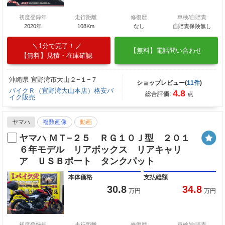
初度登録年
走行距離
修復歴
車検/自賠責
2020年
108Km
なし
自賠責保険無し
1分で完了！
【無料】電話問い合わせ
【無料】見積・在庫確認
沖縄県 宜野湾市大山２−１−７
ショップレビュー(
11件
)
バイクＲ（宜野湾大山本店）格安バ
4.8
総合評価:
点
イク販売
ヤマハ
複数画像
動画
ヤマハ ＭＴ−２５ ＲＧ１０Ｊ型 ２０１
６年モデル リアボックス リアキャリ
ア ＵＳＢポート タンクパット
本体価格
支払総額
30.8
34.8
万円
万円
初度登録年
走行距離
修復歴
車検/自賠責