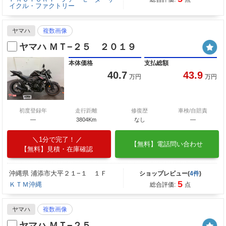
イクル・ファクトリー
ヤマハ
複数画像
ヤマハ ＭＴ−２５ ２０１９
本体価格
支払総額
40.7
43.9
万円
万円
初度登録年
走行距離
修復歴
車検/自賠責
―
3804Km
なし
―
1分で完了！
【無料】電話問い合わせ
【無料】見積・在庫確認
沖縄県 浦添市大平２１−１ １Ｆ
ショップレビュー(
4件
)
5
ＫＴＭ沖縄
総合評価:
点
ヤマハ
複数画像
ヤマハ ＭＴ−２５