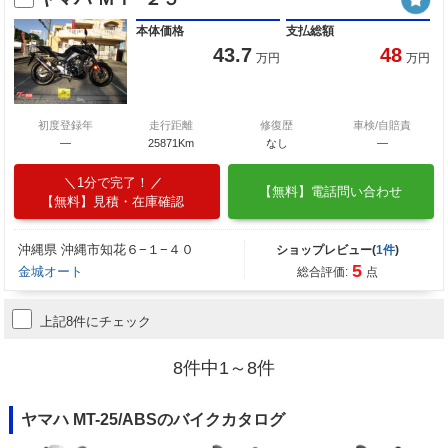
本体価格
支払総額
43.7
48
万円
万円
初度登録年
走行距離
修復歴
車検/自賠責
―
25871Km
なし
―
1分で完了！
【無料】電話問い合わせ
【無料】見積・在庫確認
沖縄県 沖縄市知花６−１−４０
ショップレビュー(
1件
)
5
金城オート
総合評価:
点
上記8件にチェック
8件中1～8件
ヤマハ MT-25/ABSのバイクカタログ