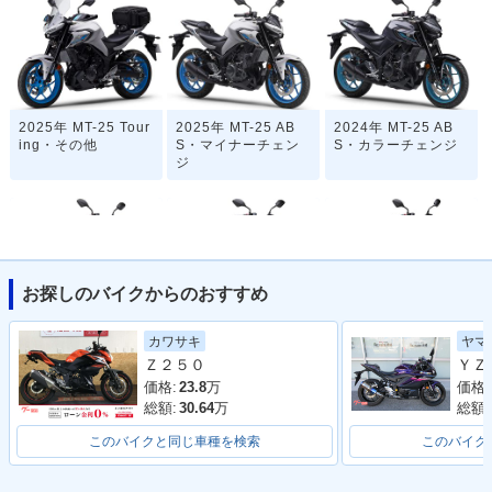
2025年 MT-25 Tour
2025年 MT-25 AB
2024年 MT-25 AB
ing・その他
S・マイナーチェン
S・カラーチェンジ
ジ
お探しのバイクからのおすすめ
2022年 MT-25 AB
2021年 MT-25 AB
2020年 MT-25 AB
ヤマ
カワサキ
S・マイナーチェン
S・カラーチェンジ
S・マイナーチェン
Ｚ２５０
ジ
ジ
価格:
価格:
23.8
万
総額:
総額:
30.64
万
このバイクと同じ車種を検索
このバイク