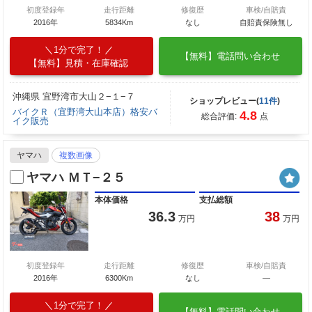
初度登録年
走行距離
修復歴
車検/自賠責
2016年
5834Km
なし
自賠責保険無し
1分で完了！
【無料】電話問い合わせ
【無料】見積・在庫確認
沖縄県 宜野湾市大山２−１−７
ショップレビュー(
11件
)
バイクＲ（宜野湾大山本店）格安バ
4.8
総合評価:
点
イク販売
ヤマハ
複数画像
ヤマハ ＭＴ−２５
本体価格
支払総額
36.3
38
万円
万円
初度登録年
走行距離
修復歴
車検/自賠責
2016年
6300Km
なし
―
1分で完了！
【無料】電話問い合わせ