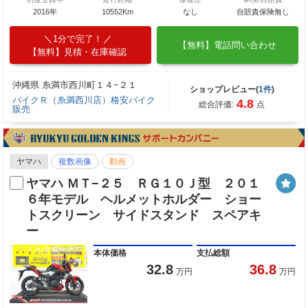
2016年
10552Km
なし
自賠責保険無し
1分で完了！
【無料】電話問い合わせ
【無料】見積・在庫確認
沖縄県 糸満市西川町１４−２１
ショップレビュー(
1件
)
バイクＲ（糸満西川店）格安バイク
4.8
総合評価:
点
販売
ヤマハ
複数画像
動画
ヤマハ ＭＴ−２５ ＲＧ１０Ｊ型 ２０１
６年モデル ヘルメットホルダー ショー
トスクリーン サイドスタンド スペアキ
ー
本体価格
支払総額
32.8
36.8
万円
万円