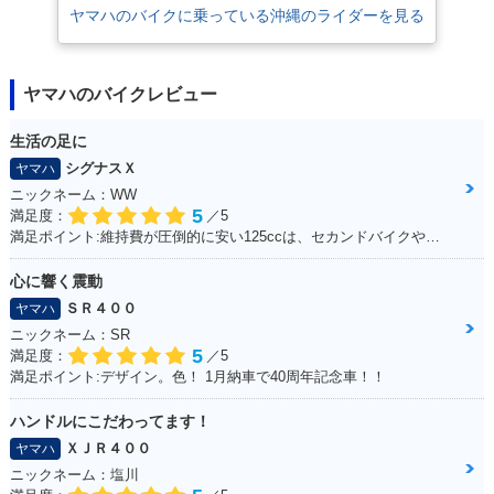
ヤマハのバイクに乗っている沖縄のライダーを見る
ヤマハのバイクレビュー
生活の足に
シグナスＸ
ヤマハ
ニックネーム：WW
5
満足度：
／5
満足ポイント:維持費が圧倒的に安い125ccは、セカンドバイクや通勤用としてオススメ。125ccスクーターの中でも、シグナスXの走行性能は力強く、普段の街乗りでは、力不足を感じる事はあまりない。 メットインも半ヘル2つなら余裕で入るので、収納性も抜群。
心に響く震動
ＳＲ４００
ヤマハ
ニックネーム：SR
5
満足度：
／5
満足ポイント:デザイン。色！ 1月納車で40周年記念車！！
ハンドルにこだわってます！
ＸＪＲ４００
ヤマハ
ニックネーム：塩川