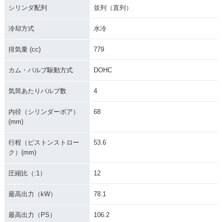
シリンダ配列
並列（直列）
冷却方式
水冷
排気量 (cc)
779
カム・バルブ駆動方式
DOHC
気筒あたりバルブ数
4
内径（シリンダーボア）
68
(mm)
行程（ピストンストロー
53.6
ク）(mm)
圧縮比（:1）
12
最高出力（kW）
78.1
最高出力（PS）
106.2