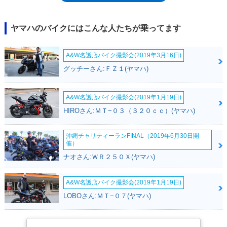
ちろん、排気量の差が生み出す違いによって、さまざまなセッティング面
での差異はあるが、基本的には、FZ1の小排気量モデルと捉えることがで
きた。なお、FZ8は海外向けモデルであり、日本市場への正式導入はなか
ヤマハのバイクにはこんな人たちが乗ってます
ったが、ヤマハの輸出モデルを「逆輸入」していたプレストコーポレーシ
ョンによって国内販売された。
A&W名護店バイク撮影会(2019年3月16日)
グッチーさん:ＦＺ１(ヤマハ)
A&W名護店バイク撮影会(2019年1月19日)
HIROさん:ＭＴ−０３（３２０ｃｃ）(ヤマハ)
沖縄チャリティーランFINAL（2019年6月30日開
催）
ナオさん:ＷＲ２５０Ｘ(ヤマハ)
A&W名護店バイク撮影会(2019年1月19日)
LOBOさん:ＭＴ−０７(ヤマハ)