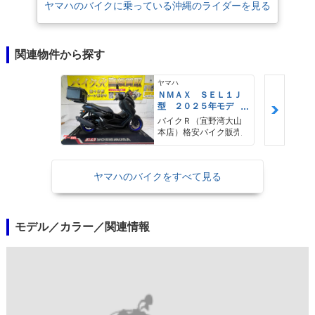
ヤマハのバイクに乗っている沖縄のライダーを見る
関連物件から探す
ヤマハ
ＮＭＡＸ ＳＥＬ１Ｊ
型 ２０２５年モデ
ル ＡＢＳ キーレ
バイクＲ（宜野湾大山
ス リアキャリア リ
本店）格安バイク販売
アＢＯＸ
ヤマハのバイクをすべて見る
モデル／カラー／関連情報