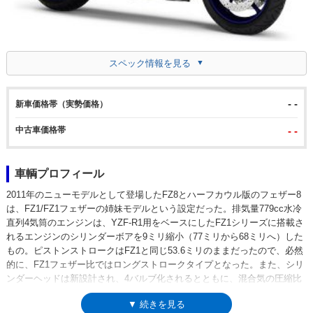
スペック情報を見る
- -
新車価格帯（実勢価格）
中古車価格帯
- -
車輌プロフィール
2011年のニューモデルとして登場したFZ8とハーフカウル版のフェザー8
は、FZ1/FZ1フェザーの姉妹モデルという設定だった。排気量779cc水冷
直列4気筒のエンジンは、YZF-R1用をベースにしたFZ1シリーズに搭載さ
れるエンジンのシリンダーボアを9ミリ縮小（77ミリから68ミリへ）した
もの。ピストンストロークはFZ1と同じ53.6ミリのままだったので、必然
的に、FZ1フェザー比ではロングストロークタイプとなった。また、シリ
ンダーヘッドは新設計され、4バルブ化されるとともに、混合気の圧縮比
は12.0：1まで高められていた（FZ1は10.5：1）。フレームはFZ1と同一
▼ 続きを見る
スペックのもので、フロントフォークも同じφ43の倒立タイプだった。も