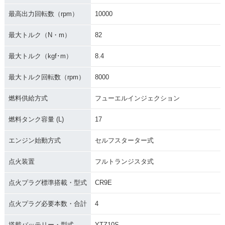
最高出力回転数（rpm）
10000
最大トルク（N・m）
82
最大トルク（kgf･m）
8.4
最大トルク回転数（rpm）
8000
燃料供給方式
フューエルインジェクション
燃料タンク容量 (L)
17
エンジン始動方式
セルフスターター式
点火装置
フルトランジスタ式
点火プラグ標準搭載・型式
CR9E
点火プラグ必要本数・合計
4
搭載バッテリー・型式
YTZ10S