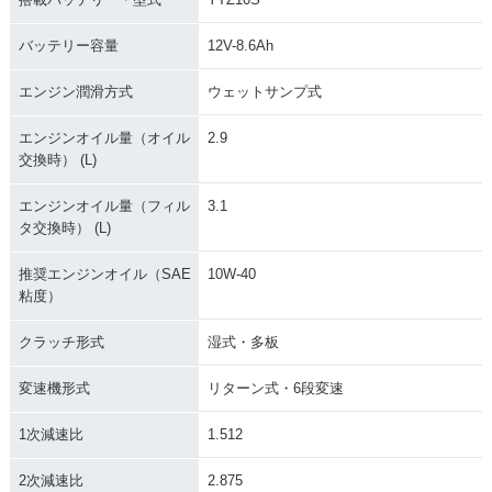
バッテリー容量
12V-8.6Ah
エンジン潤滑方式
ウェットサンプ式
エンジンオイル量（オイル
2.9
交換時） (L)
エンジンオイル量（フィル
3.1
タ交換時） (L)
推奨エンジンオイル（SAE
10W-40
粘度）
クラッチ形式
湿式・多板
変速機形式
リターン式・6段変速
1次減速比
1.512
2次減速比
2.875