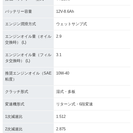
バッテリー容量
12V-8.6Ah
エンジン潤滑方式
ウェットサンプ式
エンジンオイル量（オイル
2.9
交換時） (L)
エンジンオイル量（フィル
3.1
タ交換時） (L)
推奨エンジンオイル（SAE
10W-40
粘度）
クラッチ形式
湿式・多板
変速機形式
リターン式・6段変速
1次減速比
1.512
2次減速比
2.875