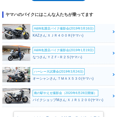
ちろん、排気量の差が生み出す違いによって、さまざまなセッティング面
での差異はあるが、基本的には、FZ1の小排気量モデルと捉えることがで
きた。なお、FZ8は海外向けモデルであり、日本市場への正式導入はなか
ヤマハのバイクにはこんな人たちが乗ってます
ったが、ヤマハの輸出モデルを「逆輸入」していたプレストコーポレーシ
ョンによって国内販売された。
A&W名護店バイク撮影会(2019年3月16日)
KAZさん:ＸＪＲ４００Ｒ(ヤマハ)
A&W名護店バイク撮影会(2019年1月19日)
なつさん:ＹＺＦ−Ｒ２５(ヤマハ)
ハーレー大試乗会(2019年3月24日)
オーシャンさん:ＴＭＡＸ５３０(ヤマハ)
南の駅やえせ撮影会（2020年6月28日開催）
バイクショップMさん:ＸＪＲ１２００(ヤマハ)