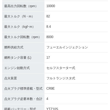
最高出力回転数（rpm）
10000
最大トルク（N・m）
82
最大トルク（kgf･m）
8.4
最大トルク回転数（rpm）
8000
燃料供給方式
フューエルインジェクション
燃料タンク容量 (L)
17
エンジン始動方式
セルフスターター式
点火装置
フルトランジスタ式
点火プラグ標準搭載・型式
CR9E
点火プラグ必要本数・合計
4
搭載バッテリー・型式
YTZ10S