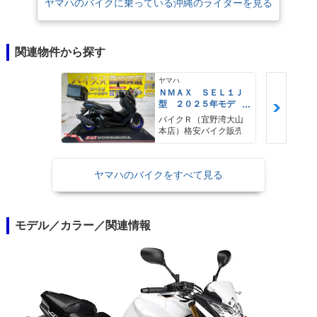
ヤマハのバイクに乗っている沖縄のライダーを見る
関連物件から探す
ヤマハ
ＮＭＡＸ ＳＥＬ１Ｊ
型 ２０２５年モデ
ル ＡＢＳ キーレ
バイクＲ（宜野湾大山
ス リアキャリア リ
本店）格安バイク販売
アＢＯＸ
ヤマハのバイクをすべて見る
モデル／カラー／関連情報