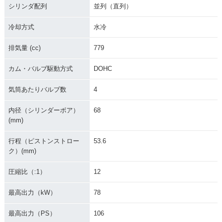
シリンダ配列
並列（直列）
冷却方式
水冷
排気量 (cc)
779
カム・バルブ駆動方式
DOHC
気筒あたりバルブ数
4
内径（シリンダーボア）
68
(mm)
行程（ピストンストロー
53.6
ク）(mm)
圧縮比（:1）
12
最高出力（kW）
78
最高出力（PS）
106