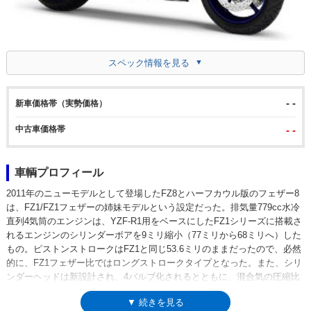
スペック情報を見る
- -
新車価格帯（実勢価格）
中古車価格帯
- -
車輌プロフィール
2011年のニューモデルとして登場したFZ8とハーフカウル版のフェザー8
は、FZ1/FZ1フェザーの姉妹モデルという設定だった。排気量779cc水冷
直列4気筒のエンジンは、YZF-R1用をベースにしたFZ1シリーズに搭載さ
れるエンジンのシリンダーボアを9ミリ縮小（77ミリから68ミリへ）した
もの。ピストンストロークはFZ1と同じ53.6ミリのままだったので、必然
的に、FZ1フェザー比ではロングストロークタイプとなった。また、シリ
ンダーヘッドは新設計され、4バルブ化されるとともに、混合気の圧縮比
は12.0：1まで高められていた（FZ1は10.5：1）。フレームはFZ1と同一
▼ 続きを見る
スペックのもので、フロントフォークも同じφ43の倒立タイプだった。も