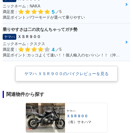
ニックネーム：NAKA
5
満足度：
／5
満足ポイント:パワーモードが選べて乗りやすい
乗りやすさは二の次なんちゃってガチ勢
ＸＳＲ９００
ヤマハ
ニックネーム：クスクス
4
満足度：
／5
満足ポイント:カッコよくて速い！！個人輸入のセパハン！！（沖縄で他に見たことがない・・）
ヤマハ ＸＳＲ９００のバイクレビューを見る
関連物件から探す
ヤマハ
ＸＳＲ９００
（有）サキハマ