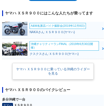
なっていた。続く2020年モデルでは、大きな変更はなかったが、ヘッド
ライトにポジションランプを追加するとともに、ライト内部のリフレクタ
ーデザインを変更した。ベースモデルのMT-09が2021年モデルでフルモデ
ヤマハ ＸＳＲ９００にはこんな人たちが乗ってます
ルチェンジを受けると（2020年11月発表）、XSR900も2021年11月に新
型モデルを登場させた。MT-09同様に、3気筒エンジンのピストンストロ
A&W名護店バイク撮影会(2019年12月8日)
ーク延長によって排気量を888ccにまで拡大し、フレームも新型のアルミ
製デルタボックスを採用。クイックシフターはアップシフトだけでなくシ
NAKAさん:ＸＳＲ９００(ヤマハ)
フトダウンにも対応し、クルーズコントロールも搭載した。LEDヘッドラ
イトになり、カラー液晶メーターも採用。この新型XSR900は、2022年6
沖縄チャリティーランFINAL（2019年6月30日開
月から日本市場でも販売された。2024年11月に発表された欧州向けの
催）
2025年モデルでは、欧州規制のユーロ5+に適合するとともに、メーター
クスクスさん:ＸＳＲ９００(ヤマハ)
が5インチサイズに拡大されるなどのマイナーチェンジを受けた。このマ
イナーチェンジモデルは、2025年4から日本市場でも販売された。
ヤマハ ＸＳＲ９００に乗っている沖縄のライダー
を見る
ヤマハ ＸＳＲ９００のバイクレビュー
多分沖縄で一台
ＸＳＲ９００
ヤマハ