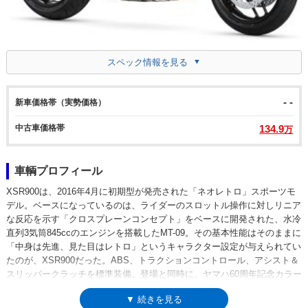
スペック情報を見る
- -
新車価格帯（実勢価格）
中古車価格帯
134.9
万
車輌プロフィール
XSR900は、2016年4月に初期型が発売された「ネオレトロ」スポーツモ
デル。ベースになっているのは、ライダーのスロットル操作に対しリニア
な反応を示す「クロスプレーンコンセプト」をベースに開発された、水冷
直列3気筒845ccのエンジンを搭載したMT-09。その基本性能はそのままに
「中身は先進、見た目はレトロ」というキャラクター設定が与えられてい
たのが、XSR900だった。ABS、トラクションコントロール、アシスト＆
スリッパークラッチを標準装備。登場と同時に、ヤマハ60周年記念カラー
も設定された。2018年モデルでは、平成28年排出ガス規制に適合し、型
▼ 続きを見る
式が変更されるとともに、エンジン出力が向上（+6ps）し、燃費も良く