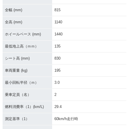
全幅 (mm)
815
全高 (mm)
1140
2018年 XSR900 AB
2017年 XSR900・
2016年 XSR900 60
S・カラーチェンジ
カラーチェンジ
th Anniversary・特
別・限定仕様
ホイールベース (mm)
1440
最低地上高（ｍｍ）
135
シート高 (mm)
830
車両重量 (kg)
195
2016年 XSR900・
新登場
最小回転半径（ｍ）
3.0
乗車定員（名）
2
燃料消費率（1）(km/L)
29.4
測定基準（1）
60km/h走行時