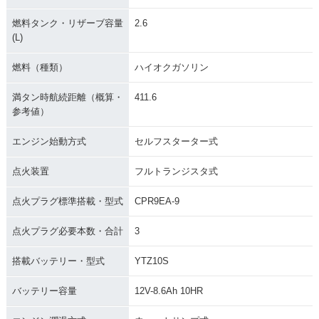
燃料タンク・リザーブ容量
2.6
(L)
燃料（種類）
ハイオクガソリン
満タン時航続距離（概算・
411.6
参考値）
エンジン始動方式
セルフスターター式
点火装置
フルトランジスタ式
点火プラグ標準搭載・型式
CPR9EA-9
点火プラグ必要本数・合計
3
搭載バッテリー・型式
YTZ10S
バッテリー容量
12V-8.6Ah 10HR