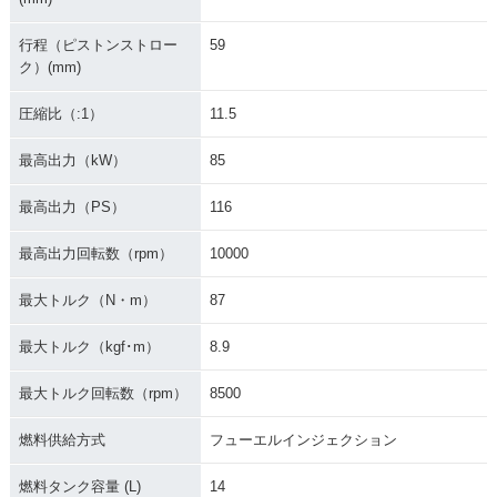
行程（ピストンストロー
59
ク）(mm)
圧縮比（:1）
11.5
最高出力（kW）
85
最高出力（PS）
116
最高出力回転数（rpm）
10000
最大トルク（N・m）
87
最大トルク（kgf･m）
8.9
最大トルク回転数（rpm）
8500
燃料供給方式
フューエルインジェクション
燃料タンク容量 (L)
14