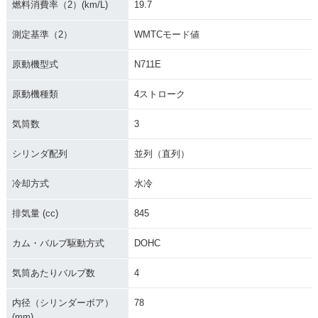
燃料消費率（2）(km/L)
19.7
測定基準（2）
WMTCモード値
原動機型式
N711E
原動機種類
4ストローク
気筒数
3
シリンダ配列
並列（直列）
冷却方式
水冷
排気量 (cc)
845
カム・バルブ駆動方式
DOHC
気筒あたりバルブ数
4
内径（シリンダーボア）
78
(mm)