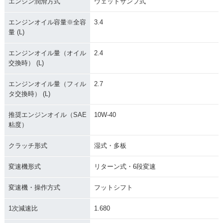
エンジン潤滑方式
ウェットサンプ式
エンジンオイル容量※全容
3.4
量 (L)
エンジンオイル量（オイル
2.4
交換時） (L)
エンジンオイル量（フィル
2.7
タ交換時） (L)
推奨エンジンオイル（SAE
10W-40
粘度）
クラッチ形式
湿式・多板
変速機形式
リターン式・6段変速
変速機・操作方式
フットシフト
1次減速比
1.680