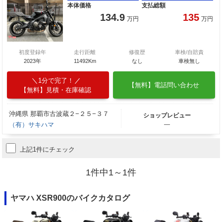
本体価格
支払総額
134.9
135
万円
万円
初度登録年
走行距離
修復歴
車検/自賠責
2023年
11492Km
なし
車検無し
1分で完了！
【無料】電話問い合わせ
【無料】見積・在庫確認
沖縄県 那覇市古波蔵２−２５−３７
ショップレビュー
（有）サキハマ
―
上記1件にチェック
1件中1～1件
ヤマハ XSR900のバイクカタログ