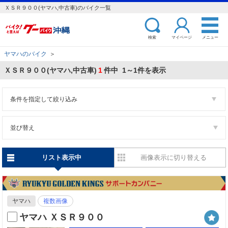
ＸＳＲ９００(ヤマハ,中古車)のバイク一覧
検索
マイページ
メニュー
ヤマハのバイク
＞
ＸＳＲ９００(ヤマハ,中古車)
1
件中 1～1件を表示
条件を指定して絞り込み
並び替え
リスト表示中
画像表示に切り替える
ヤマハ
複数画像
ヤマハ ＸＳＲ９００