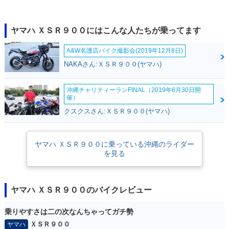
2020年 XSR900
2019年 XSR900 AB
2019年 XSR900
S・カラーチェンジ
ヤマハ ＸＳＲ９００にはこんな人たちが乗ってます
A&W名護店バイク撮影会(2019年12月8日)
NAKAさん:ＸＳＲ９００(ヤマハ)
沖縄チャリティーランFINAL（2019年6月30日開
2018年 XSR900 AB
2017年 XSR900・
2016年 XSR900 60
催）
S・カラーチェンジ
カラーチェンジ
th Anniversary・特
クスクスさん:ＸＳＲ９００(ヤマハ)
別・限定仕様
ヤマハ ＸＳＲ９００に乗っている沖縄のライダー
を見る
2016年 XSR900・
ヤマハ ＸＳＲ９００のバイクレビュー
新登場
乗りやすさは二の次なんちゃってガチ勢
ＸＳＲ９００
ヤマハ