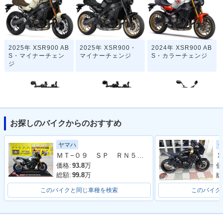
2025年 XSR900 AB
2025年 XSR900・
2024年 XSR900 AB
S・マイナーチェン
マイナーチェンジ
S・カラーチェンジ
ジ
お探しのバイクからのおすすめ
2022年 XSR900 AB
2022年 XSR900
2020年 XSR900 AB
ヤマハ
S・フルモデルチェ
S・マイナーチェン
ＭＴ−０９ ＳＰ ＲＮ５２Ｊ型 ２０１９年モデル オーバーレーシングマフラー エンジンスライダー スペアキー フェンダーレス
Ｘ
ンジ
ジ
価格:
93.8
万
価
総額:
99.8
万
総
このバイクと同じ車種を検索
このバイク