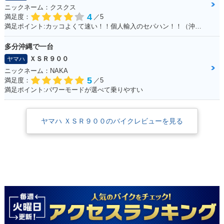
ニックネーム：クスクス
4
満足度：
／5
満足ポイント:カッコよくて速い！！個人輸入のセパハン！！（沖縄で他に見たことがない・・）
多分沖縄で一台
ＸＳＲ９００
ヤマハ
ニックネーム：NAKA
5
満足度：
／5
満足ポイント:パワーモードが選べて乗りやすい
ヤマハ ＸＳＲ９００のバイクレビューを見る