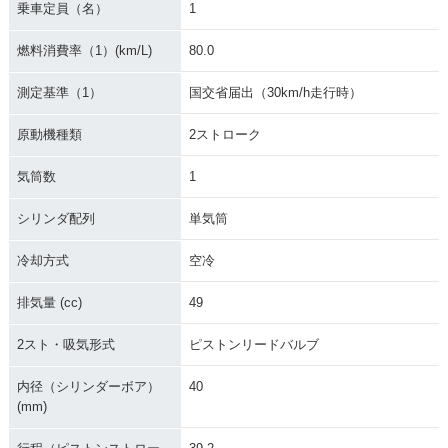
乗車定員（名）
1
燃料消費率（1）(km/L)
80.0
2006年 リモコンJO
2007年 JOG・フル
2006年 JOG・カラ
G
モデルチェンジ
ーチェンジ
測定基準（1）
国交省届出（30km/h走行時）
原動機種類
2ストローク
気筒数
1
シリンダ配列
単気筒
2004年 リモコンJO
2004年 JOG・カラ
2003年 リモコンJO
G・追加
ーチェンジ
G・マイナーチェン
冷却方式
空冷
ジ
排気量 (cc)
49
2スト・吸気形式
ピストンリードバルブ
内径（シリンダーボア）
40
(mm)
2000年 JOG
2001年 JOG・追加
2001年 リモコンJO
G・フルモデルチェ