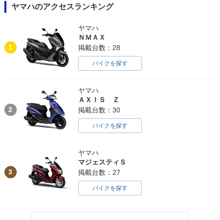
ヤマハのアクセスランキング
ヤマハ
1983年 JOG
1984年 JOG・マイ
1983年 JOG・新登
ＮＭＡＸ
ナーチェンジ
場
1
掲載台数：28
バイクを探す
ヤマハ
ＡＸＩＳ Ｚ
2
掲載台数：30
バイクを探す
ヤマハ
マジェスティＳ
3
掲載台数：27
バイクを探す