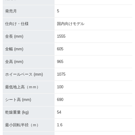
2015年 JOG・マイ
2015年 JOG・カラ
2013年 JOG・カラ
ナーチェンジ
ーチェンジ
ーチェンジ
発売月
5
仕向け・仕様
国内向けモデル
全長 (mm)
1555
全幅 (mm)
605
2012年 ローシートJ
2011年 JOG
2011年 JOG・カラ
OG
ーチェンジ
全高 (mm)
965
ホイールベース (mm)
1075
最低地上高（ｍｍ）
100
シート高 (mm)
690
2009年 JOG
2008年 JOG
2009年 JOG・カラ
ーチェンジ
乾燥重量 (kg)
54
最小回転半径（ｍ）
1.6