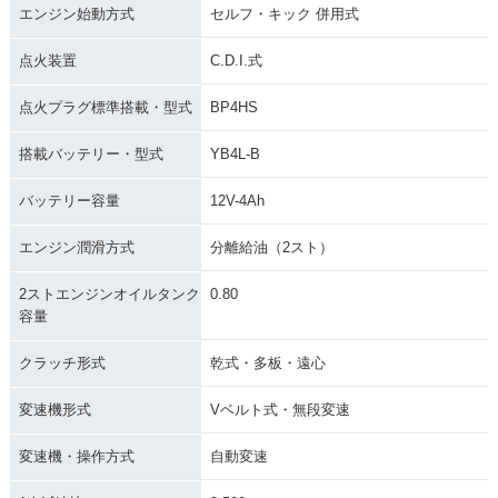
エンジン始動方式
セルフ・キック 併用式
1993年 JOG
1996年 JOG・マイ
1994年 JOG・マイ
点火装置
C.D.I.式
ナーチェンジ
ナーチェンジ
点火プラグ標準搭載・型式
BP4HS
搭載バッテリー・型式
YB4L-B
バッテリー容量
12V-4Ah
1993年 JOG
1992年 JOG
1992年 JOG TRUN
エンジン潤滑方式
分離給油（2スト）
K
2ストエンジンオイルタンク
0.80
容量
クラッチ形式
乾式・多板・遠心
変速機形式
Vベルト式・無段変速
1992年 JOG
1991年 JOG TRUN
1991年 JOG TRUN
K
K
変速機・操作方式
自動変速