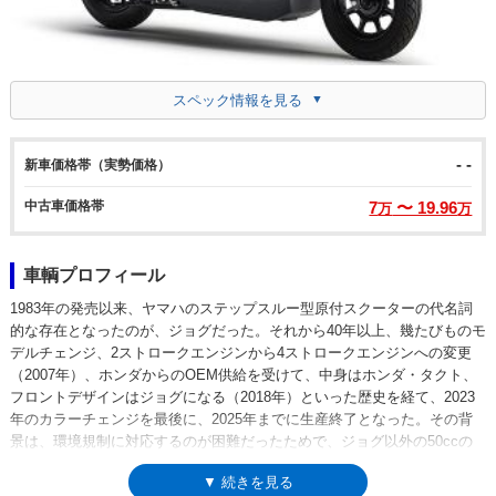
スペック情報を見る
- -
新車価格帯（実勢価格）
中古車価格帯
7
〜 19.96
万
万
車輌プロフィール
1983年の発売以来、ヤマハのステップスルー型原付スクーターの代名詞
的な存在となったのが、ジョグだった。それから40年以上、幾たびものモ
デルチェンジ、2ストロークエンジンから4ストロークエンジンへの変更
（2007年）、ホンダからのOEM供給を受けて、中身はホンダ・タクト、
フロントデザインはジョグになる（2018年）といった歴史を経て、2023
年のカラーチェンジを最後に、2025年までに生産終了となった。その背
景は、環境規制に対応するのが困難だったためで、ジョグ以外の50ccの
原付1種バイク（他社含めて）も一斉に姿を消した。但し、原付1種は原付
▼ 続きを見る
免許、あるいは四輪車の普通自動車免許で運転可能。それだからこそ、日