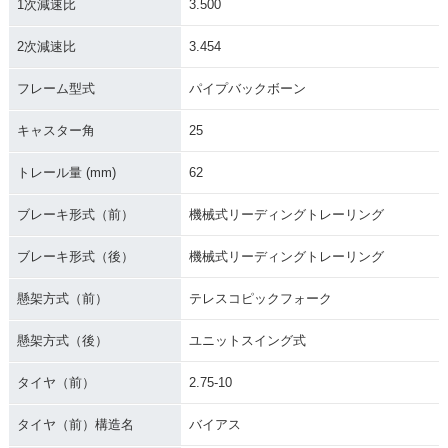
1次減速比
3.500
2次減速比
3.454
フレーム型式
パイプバックボーン
1991年 JOG
1990年 JOG Mobby
1990年 JOG・追加
Special
キャスター角
25
トレール量 (mm)
62
ブレーキ形式（前）
機械式リーディングトレーリング
ブレーキ形式（後）
機械式リーディングトレーリング
1990年 JOG Sporty
1990年 JOG・マイ
1989年 JOG・フル
ナーチェンジ
モデルチェンジ
懸架方式（前）
テレスコピックフォーク
懸架方式（後）
ユニットスイング式
タイヤ（前）
2.75-10
タイヤ（前）構造名
バイアス
1989年 JOG Sporty
1988年 JOG Sporty
1988年 JOG Sport