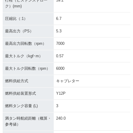
行程（ピストンストロー
39.2
ンジ
ク）(mm)
圧縮比（:1）
6.7
最高出力（PS）
5.3
最高出力回転数（rpm）
7000
1999年 JOG
1999年 JOG・マイ
1998年 JOG・フル
ナーチェンジ
モデルチェンジ
最大トルク（kgf･m）
0.57
最大トルク回転数（rpm）
6000
燃料供給方式
キャブレター
燃料供給装置形式
Y12P
1997年 JOG・マイ
1997年 JOG・特
1996年 JOG・追加
ナーチェンジ
別・限定仕様
燃料タンク容量 (L)
3
満タン時航続距離（概算・
240.0
参考値）