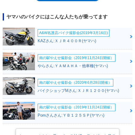
本人の生活の「足」となりえたこともあり、50ccバイクの代替として、
125cc以下の原付2種モデルに出力制限を加えた「新基準原付」が用意さ
れ、ジョグ（50cc）の後継車種として、ジョグ125をベースにしたジョ
ヤマハのバイクにはこんな人たちが乗ってます
グ・ワンが発売された（2026年）。
A&W名護店バイク撮影会(2019年3月16日)
KAZさん:ＸＪＲ４００Ｒ(ヤマハ)
南の駅やえせ撮影会（2019年11月24日開催）
やらさん:ＹＡＭＡＨＡ・他車種(ヤマハ)
南の駅やえせ撮影会（2020年6月28日開催）
バイクショップMさん:ＸＪＲ１２００(ヤマハ)
南の駅やえせ撮影会（2019年11月24日開催）
Pomさんさん:ＹＢ１２５ＳＰ(ヤマハ)