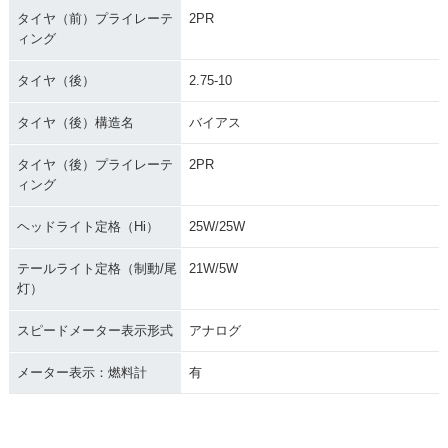
Black Edition
Black Edition
y・追加
タイヤ（前）プライレーテ
2PR
ィング
タイヤ（後）
2.75-10
タイヤ（後）構造名
バイアス
1988年 JOG Sporty
1987年 JOG Sport
1987年 JOG Pear
タイヤ（後）プライレーテ
2PR
y・新登場
l・新登場
ィング
ヘッドライト定格（Hi）
25W/25W
テールライト定格（制動/尾
21W/5W
灯）
1987年 JOG・フル
1986年 JOG・マイ
1985年 BLACK JO
スピードメーター表示形式
アナログ
モデルチェンジ
ナーチェンジ
G SPECIAL・特
別・限定仕様
メーター表示：燃料計
有