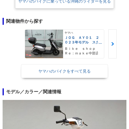
ヤマハのバイクに乗っている沖縄のライダーを見る
関連物件から探す
ヤマハ
ＪＯＧ ＡＹ０１ ２
０２３年モデル スク
リーン リアボック
Ｂｉｋｅ ｓｈｏｐ
ス フロントバスケッ
Ｒｅ：ｍａｋｅ中部店
ト
ヤマハのバイクをすべて見る
モデル／カラー／関連情報