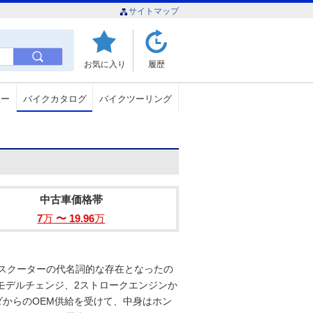
サイトマップ
お気に入り
履歴
ュー
バイクカタログ
バイクツーリング
中古車価格帯
7
万
〜 19.96
万
付スクーターの代名詞的な存在となったの
モデルチェンジ、2ストロークエンジンか
ダからのOEM供給を受けて、中身はホン