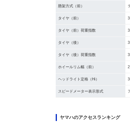
1990年 JOG Sp
1990年 JOG・マイナー
懸架方式（前）
チェンジ
タイヤ（前）
3
タイヤ（前）荷重指数
3
タイヤ（後）
3
タイヤ（後）荷重指数
3
1988年 JOG Sporty
1987年 JOG S
登場
ホイールリム幅（前）
2
ヘッドライト定格（Hi）
3
スピードメーター表示形式
1983年 JOG
1984年 JOG・マイナー
チェンジ
ヤマハのアクセスランキング