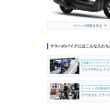
スペック情報を見る
ヤマハのバイクにはこんな人たち
沖縄チャリティーランF
ウエラ1号さん:ＹＺ
ハーレー大試乗会(20
ひできさん:ドラッ