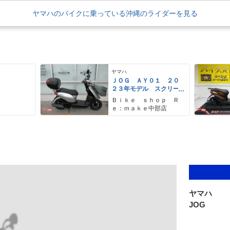
ヤマハのバイクに乗っている沖縄のライダーを見る
ヤマハ
Ｅ
ＪＯＧ ＡＹ０１ ２０
２３年モデル スクリー
ス
ン リアボックス フロ
Ｂｉｋｅ ｓｈｏｐ Ｒ
ントバスケット
ｅ：ｍａｋｅ中部店
ヤマハ
JOG