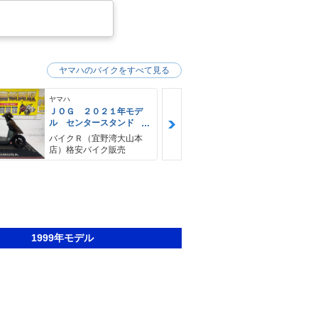
ヤマハのバイクをすべて見る
ヤマハ
ヤマハ
ＪＯＧ ２０２１年モデ
ＪＯＧ ＡＹ
ル センタースタンド
０２１年モデ
デジタルメーター
ャリア セン
バイクＲ（宜野湾大山本
バイクＲ（宜
ド ノーマル
店）格安バイク販売
店）格安バイ
1999年モデル