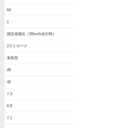
リモコンJOG
2006年 JOG・カラーチ
ェンジ
64
1
国交省届出（30km/h走行時）
2ストローク
2000年 JOG
リモコンJOG・
単気筒
ルチェンジ
49
40
7.3
6.8
JOG・特別・限
1996年 JOG・追加
7.1