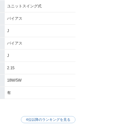
G Sporty Bla
1988年 JOG Sporty・追
ユニットスイング式
n
加
バイアス
J
バイアス
J
JOG・マイナー
1985年 BLACK JOG SP
ECIAL・特別・限定仕様
2.15
18W/5W
有
4位以降のランキングを見る