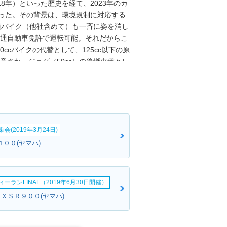
8年）といった歴史を経て、2023年のカ
なった。その背景は、環境規制に対応する
1種バイク（他社含めて）も一斉に姿を消し
普通自動車免許で運転可能。それだからこ
ccバイクの代替として、125cc以下の原
意され、ジョグ（50cc）の後継車種とし
れた（2026年）。
会(2019年3月24日)
４００(ヤマハ)
ーランFINAL（2019年6月30日開催）
:ＸＳＲ９００(ヤマハ)