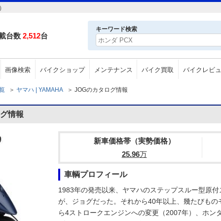
）
キーワード検索
載台数
2,512
台
画像検索
バイクショップ
メンテナンス
バイク買取
バイクレビ
一覧
＞
ヤマハ | YAMAHA
＞
JOGのカタログ情報
ログ情報
新車価格帯（実勢価格）
25.96
万
車輌プロフィール
1983年の発売以来、ヤマハのステップスルー型原
が、ジョグだった。それから40年以上、幾たびもの
ら4ストロークエンジンへの変更（2007年）、ホン