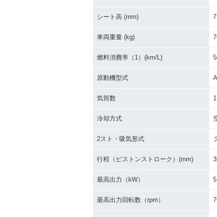
2009年 JOG
2009年 JOG・カラーチ
ェンジ
シート高 (mm)
7
車両重量 (kg)
7
燃料消費率（1）(km/L)
5
原動機型式
A
2004年 リモコンJOG・
2004年 JOG
気筒数
1
追加
ェンジ
冷却方式
2スト・吸気形式
行程（ピストンストローク）(mm)
3
最高出力（kW）
5
1999年 JOG
1999年 JOG
チェンジ
最高出力回転数（rpm）
7