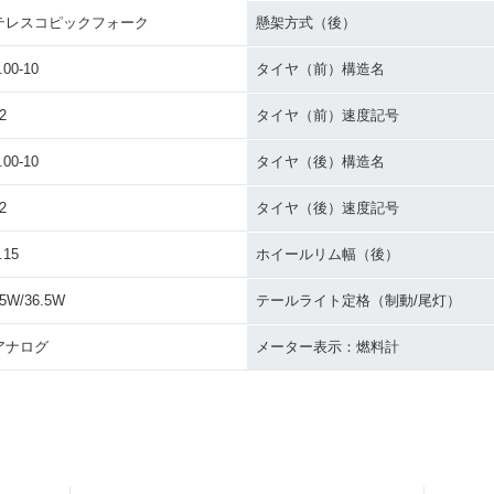
orty
1989年 JOG Sporty Bla
1988年 JO
1989年 JOG・フルモデ
テレスコピックフォーク
懸架方式（後）
ck Edition
ck Editio
ルチェンジ
.00-10
タイヤ（前）構造名
2
タイヤ（前）速度記号
.00-10
タイヤ（後）構造名
2
タイヤ（後）速度記号
porty・新
1987年 JOG Pearl・新
1987年 JOG・フルモデ
1986年 
登場
ルチェンジ
チェンジ
.15
ホイールリム幅（後）
5W/36.5W
テールライト定格（制動/尾灯）
アナログ
メーター表示：燃料計
1983年 JOG・新登場