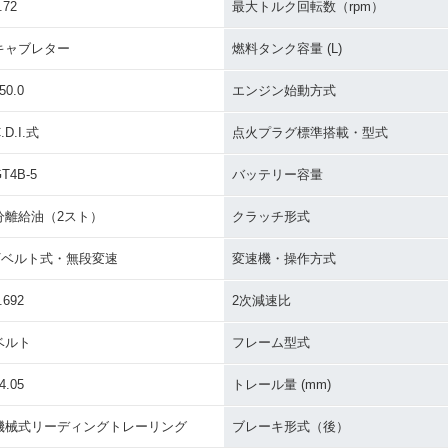
.72
最大トルク回転数（rpm）
キャブレター
燃料タンク容量 (L)
50.0
エンジン始動方式
1993年 JOG
1993年 JOG
1992年 J
・マイナー
.D.I.式
点火プラグ標準搭載・型式
T4B-5
バッテリー容量
分離給油（2スト）
クラッチ形式
Vベルト式・無段変速
変速機・操作方式
TRUNK
1991年 JOG TRUNK
1991年 JOG
1990年 
.692
2次減速比
ベルト
フレーム型式
4.05
トレール量 (mm)
機械式リーディングトレーリング
ブレーキ形式（後）