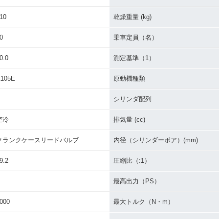
2008年 JOG
2006年 
2007年 JOG・フルモデ
ルチェンジ
10
乾燥重量 (kg)
0
乗車定員（名）
0.0
測定基準（1）
105E
原動機種類
・カラーチ
2003年 リモコンJOG・
2001年 JOG・追加
2001年 
シリンダ配列
マイナーチェンジ
フルモデ
空冷
排気量 (cc)
クランクケースリードバルブ
内径（シリンダーボア）(mm)
9.2
圧縮比（:1）
最高出力（PS）
1997年 JOG・マイナー
1997年 
・マイナー
1998年 JOG・フルモデ
チェンジ
定仕様
ルチェンジ
000
最大トルク（N・m）