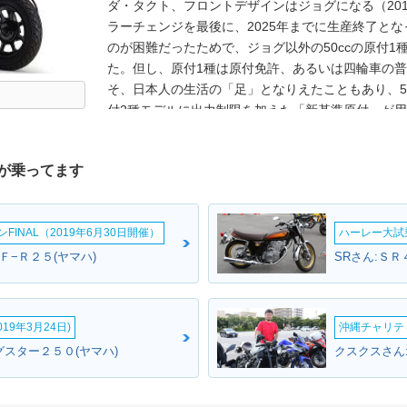
ダ・タクト、フロントデザインはジョグになる（201
ラーチェンジを最後に、2025年までに生産終了と
のが困難だったためで、ジョグ以外の50ccの原付
た。但し、原付1種は原付免許、あるいは四輪車の
そ、日本人の生活の「足」となりえたこともあり、50
付2種モデルに出力制限を加えた「新基準原付」が用
て、ジョグ125をベースにしたジョグ・ワンが発売さ
が乗ってます
INAL（2019年6月30日開催）
ハーレー大試乗
Ｆ−Ｒ２５(ヤマハ)
SRさん:ＳＲ
19年3月24日)
沖縄チャリティ
グスター２５０(ヤマハ)
クスクスさん