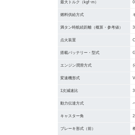
最大トルク（kgf･m）
0
燃料供給方式
満タン時航続距離（概算・参考値）
3
1996年 JOG・マイナー
1994年 JOG
チェンジ
チェンジ
点火装置
C
搭載バッテリー・型式
G
エンジン潤滑方式
変速機形式
1992年 JOG
1991年 JOG 
1次減速比
3
動力伝達方式
キャスター角
2
ブレーキ形式（前）