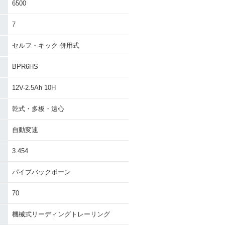
6500
7
セルフ・キック 併用式
OG
1992年 JOG TRUNK
BPR6HS
12V-2.5Ah 10H
乾式・多板・遠心
自動変速
1990年 JOG Mobby Sp
JOG・追加
3.454
ecial
パイプバックボーン
70
機械式リーディングトレーリング