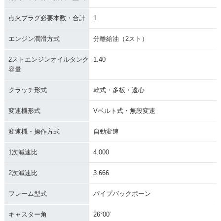
点火プラグ必要本数・合計
1
エンジン潤滑方式
分離給油（2スト）
2ストエンジンオイルタンク
1.40
容量
クラッチ形式
乾式・多板・遠心
変速機形式
Vベルト式・無段変速
変速機・操作方式
自動変速
1次減速比
4.000
2次減速比
3.666
フレーム型式
パイプバックボーン
キャスター角
26°00′