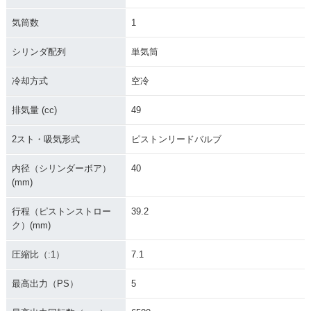
気筒数
1
シリンダ配列
単気筒
冷却方式
空冷
排気量 (cc)
49
2スト・吸気形式
ピストンリードバルブ
内径（シリンダーボア）
40
(mm)
行程（ピストンストロー
39.2
ク）(mm)
圧縮比（:1）
7.1
最高出力（PS）
5