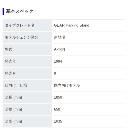
基本スペック
2008年 GEAR Park
2006年 GEAR Park
2000年 GEAR Park
タイプグレード名
GEAR Parking Stand
ing Stand・フルモ
ing Stand・マイナ
ing Stand・マイナ
デルチェンジ
ーチェンジ
ーチェンジ
モデルチェンジ区分
新登場
型式
A-4KN
発売年
1994
発売月
9
1996年 GEAR Park
1994年 GEAR Park
1994年 GEAR Park
ing Stand・マイナ
ing Standリアボッ
ing Stand・新登場
ーチェンジ
クス・追加
仕向け・仕様
国内向けモデル
全長 (mm)
1850
全幅 (mm)
650
全高 (mm)
1035