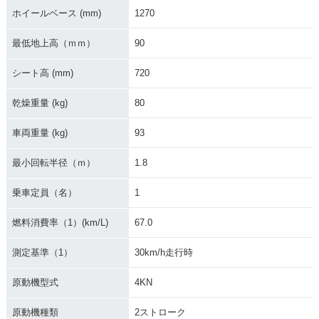
ホイールベース (mm)
1270
最低地上高（ｍｍ）
90
シート高 (mm)
720
乾燥重量 (kg)
80
車両重量 (kg)
93
最小回転半径（ｍ）
1.8
乗車定員（名）
1
燃料消費率（1）(km/L)
67.0
測定基準（1）
30km/h走行時
原動機型式
4KN
原動機種類
2ストローク