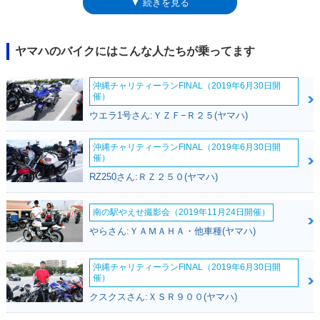
▼ 続きを見る
まま、フットボード（フートボード）のレバーを踏み下ろすのみ。サイド
スタンドでは、車体が傾くため荷崩れしてしまうことがあり、そんなとき
に利便性の高い装備だった。見た目やその他の装備は、ギアとほとんど同
じながら、積載のことをより考慮したモデル。2008年にフルモデルチェ
ヤマハのバイクにはこんな人たちが乗ってます
ンジを受け、従来の空冷2ストロークエンジン（49cc）に代えて、水冷の
4ストロークエンジン（49cc）を搭載（BX50S)。96年登場のニュースギ
沖縄チャリティーランFINAL（2019年6月30日開
アとともに、ギア・シリーズを構成しながら、2015年、2017年とマイナ
催）
ーチェンジを受けつつラインナップされていった。※2026年7月に電動化
ウエラ1号さん:ＹＺＦ−Ｒ２５(ヤマハ)
されたGEARが発売された。モデル名は、GEARにEVを加えて、
GEAREV（ギアレヴ）となった。
沖縄チャリティーランFINAL（2019年6月30日開
催）
RZ250さん:ＲＺ２５０(ヤマハ)
南の駅やえせ撮影会（2019年11月24日開催）
やらさん:ＹＡＭＡＨＡ・他車種(ヤマハ)
沖縄チャリティーランFINAL（2019年6月30日開
催）
クスクスさん:ＸＳＲ９００(ヤマハ)