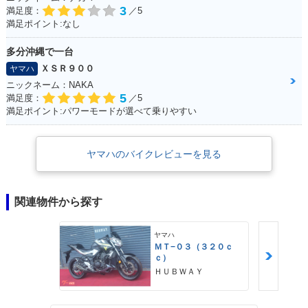
3
満足度：
／5
満足ポイント:なし
多分沖縄で一台
ＸＳＲ９００
ヤマハ
ニックネーム：NAKA
5
満足度：
／5
満足ポイント:パワーモードが選べて乗りやすい
ヤマハのバイクレビューを見る
関連物件から探す
ヤマハ
ＭＴ−０３（３２０ｃ
ｃ）
ＨＵＢＷＡＹ