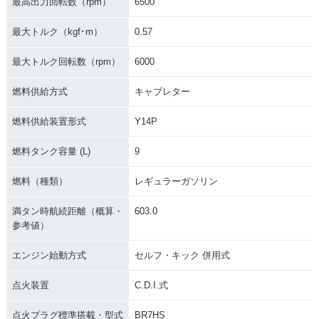
最高出力回転数（rpm）
6500
最大トルク（kgf･m）
0.57
最大トルク回転数（rpm）
6000
燃料供給方式
キャブレター
燃料供給装置形式
Y14P
燃料タンク容量 (L)
9
燃料（種類）
レギュラーガソリン
満タン時航続距離（概算・
603.0
参考値）
エンジン始動方式
セルフ・キック 併用式
点火装置
C.D.I.式
点火プラグ標準搭載・型式
BR7HS