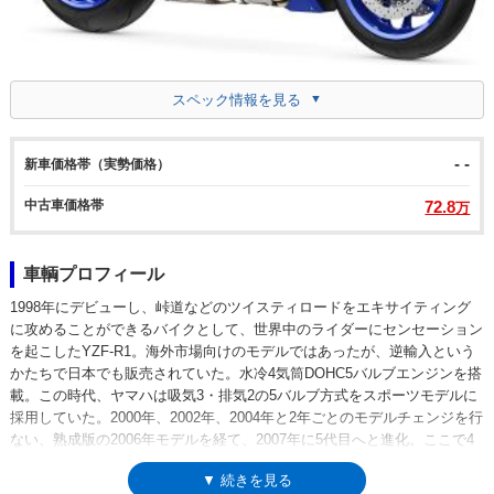
スペック情報を見る
- -
新車価格帯（実勢価格）
中古車価格帯
72.8
万
車輌プロフィール
1998年にデビューし、峠道などのツイスティロードをエキサイティング
に攻めることができるバイクとして、世界中のライダーにセンセーション
を起こしたYZF-R1。海外市場向けのモデルではあったが、逆輸入という
かたちで日本でも販売されていた。水冷4気筒DOHC5バルブエンジンを搭
載。この時代、ヤマハは吸気3・排気2の5バルブ方式をスポーツモデルに
採用していた。2000年、2002年、2004年と2年ごとのモデルチェンジを行
ない、熟成版の2006年モデルを経て、2007年に5代目へと進化。ここで4
バルブエンジンを得て、6代目（2009年）では「クロスプレーンコンセプ
▼ 続きを見る
ト」によるクランクを採用し、2012年にマイナーチェンジを受けた。