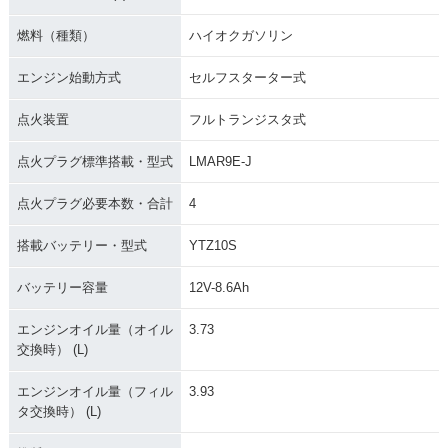
燃料（種類）
ハイオクガソリン
エンジン始動方式
セルフスターター式
2010年 YZF-R1
2009年 YZF-R1・新
2009年 YZF-R1・フ
点火装置
フルトランジスタ式
登場
ルモデルチェンジ
点火プラグ標準搭載・型式
LMAR9E-J
点火プラグ必要本数・合計
4
搭載バッテリー・型式
YTZ10S
2008年 YZF-R1
2007年 YZF-R1・フ
2006年 YZF-R1 S
バッテリー容量
12V-8.6Ah
ルモデルチェンジ
P・特別・限定仕様
エンジンオイル量（オイル
3.73
交換時） (L)
エンジンオイル量（フィル
3.93
タ交換時） (L)
2006年 YZF-R1・マ
2005年 YZF-R1
2004年 YZF-R1・フ