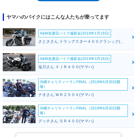
2015年のモデルチェンジでは、公道ではなくサーキットでの走行とレー
スへの参戦を主眼に据えて、MotoGP用マシンYZR-M1の思想を受け継い
だサーキット最速マシンとして生まれ変わった。同時に発表されたレース
ヤマハのバイクにはこんな人たちが乗ってます
参戦用マシンのYZF-R1Mは、2015年の鈴鹿8時間耐久ロードレース（鈴鹿
8耐）において、ヤマハに19年ぶりの勝利をもたらし、2018年まで4連覇
A&W名護店バイク撮影会(2019年1月19日)
を果たし（2019年も2位）、サーキット最速を証明した。2020年モデルで
大規模な変更を受け、エンジン、シャシー、電子制御など、各部が大きく
さとささん:ドラッグスター４００クラシック(ヤマハ)
進化した。デザインは従来モデルのイメージを踏襲しているが、同時期の
MotoGPマシンであるYZR-M1風となり（フロントマスクに顕著）、空力
効率も5％以上向上したとされていた。ユーロ5規制にも適合した。
A&W名護店バイク撮影会(2019年3月16日)
※YZF-R1は、2009年から2014年モデルまで国内向けモデルも設定されて
塩川さん:ＸＪＲ４００(ヤマハ)
いた。また、2020年モデルの発表に合わせて、2020年秋以降に国内向け
モデルの再設定が予定されていることもリリースされた（追記：2020年8
沖縄チャリティーランFINAL（2019年6月30日開
月に発売された）。2022年モデルには、WGP参戦60周年記念カラーをま
催）
とった限定モデルも設定された。2025年モデルからは、ウイングレット
ナオさん:ＷＲ２５０Ｘ(ヤマハ)
を備え、グリップ性の高いシート表皮を採用するなどの変更を受けた。
沖縄チャリティーランFINAL（2019年6月30日開
催）
グッチさん:ＳＲ４００(ヤマハ)