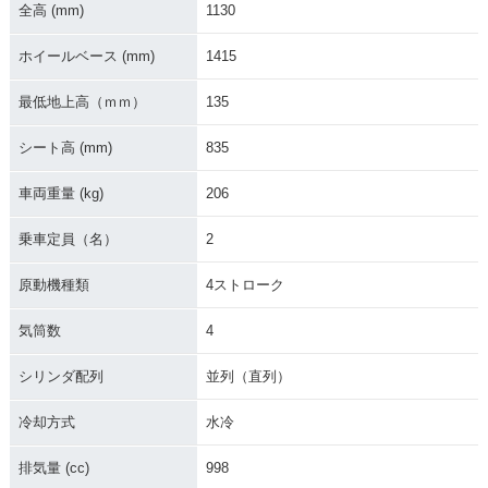
全高 (mm)
1130
ホイールベース (mm)
1415
最低地上高（ｍｍ）
135
2018年 YZF-R1・マ
2017年 YZF-R1・カ
2016年 YZF-R1・カ
シート高 (mm)
835
イナーチェンジ
ラーチェンジ
ラーチェンジ
車両重量 (kg)
206
乗車定員（名）
2
原動機種類
4ストローク
2016年 YZF-R1 60t
2015年 YZF-R1・フ
2014年 YZF-R1・カ
気筒数
4
h Anniversary・特
ルモデルチェンジ
ラーチェンジ
別・限定仕様
シリンダ配列
並列（直列）
冷却方式
水冷
排気量 (cc)
998