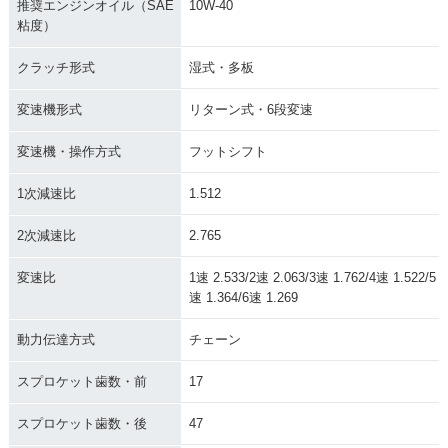
推奨エンジンオイル（SAE
10W-40
イナーチェンジ
ルモデルチェンジ
粘度）
クラッチ形式
湿式・多板
変速機形式
リターン式・6段変速
変速機・操作方式
フットシフト
2003年 YZF-R1
2002年 YZF-R1・フ
2001年 YZF-R1
ルモデルチェンジ
1次減速比
1.512
2次減速比
2.765
変速比
1速 2.533/2速 2.063/3速 1.762/4速 1.522/5
速 1.364/6速 1.269
2000年 YZF-R1・フ
1999年 YZF-R1・カ
1998年 YZF-R1・新
動力伝達方式
チェーン
ルモデルチェンジ
ラーチェンジ
登場
スプロケット歯数・前
17
スプロケット歯数・後
47