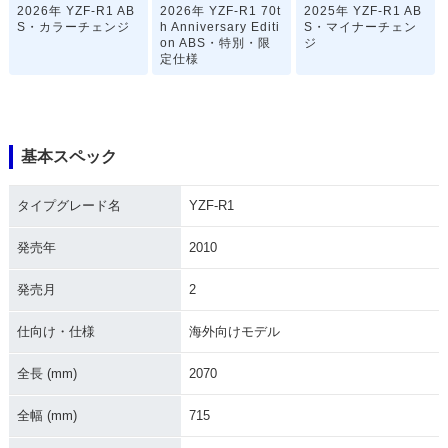
2026年 YZF-R1 AB
2026年 YZF-R1 70t
2025年 YZF-R1 AB
S・カラーチェンジ
h Anniversary Editi
S・マイナーチェン
on ABS・特別・限
ジ
定仕様
基本スペック
タイプグレード名
YZF-R1
2024年 YZF-R1 AB
2022年 YZF-R1 AB
2022年 YZF-R1 AB
S・カラーチェンジ
S WGP 60th Annive
S・カラーチェンジ
rsary・特別・限定仕
発売年
2010
様
発売月
2
仕向け・仕様
海外向けモデル
全長 (mm)
2070
2020年 YZF-R1 AB
2020年 YZF-R1・マ
2019年 YZF-R1・カ
全幅 (mm)
715
S・新登場
イナーチェンジ
ラーチェンジ