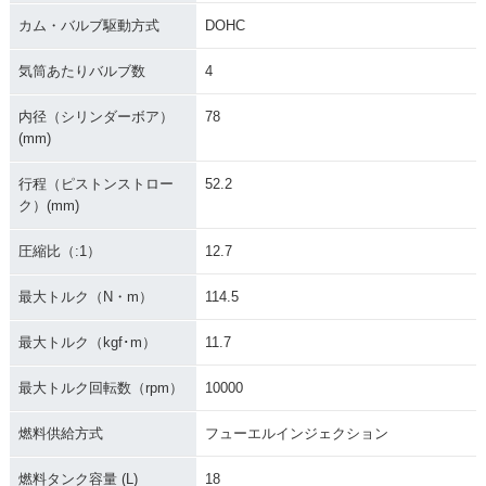
カム・バルブ駆動方式
DOHC
2014年 YZF-R1
2013年 YZF-R1
2013年 YZF-R1・カ
ラーチェンジ
気筒あたりバルブ数
4
内径（シリンダーボア）
78
(mm)
行程（ピストンストロー
52.2
ク）(mm)
2012年 YZF-R1・マ
2012年 YZF-R1
2012年 YZF-R1・特
イナーチェンジ
別・限定仕様
圧縮比（:1）
12.7
最大トルク（N・m）
114.5
最大トルク（kgf･m）
11.7
最大トルク回転数（rpm）
10000
2011年 YZF-R1・カ
2011年 YZF-R1・フ
2010年 YZF-R1 FIA
ラーチェンジ
ルモデルチェンジ
Tカラー・特別・限
燃料供給方式
フューエルインジェクション
定仕様
燃料タンク容量 (L)
18