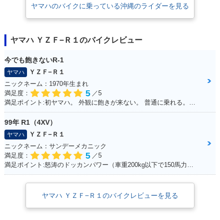
ヤマハのバイクに乗っている沖縄のライダーを見る
ヤマハ ＹＺＦ−Ｒ１のバイクレビュー
今でも飽きないR-1
ＹＺＦ−Ｒ１
ヤマハ
ニックネーム：1970年生まれ
5
満足度：
／5
満足ポイント:初ヤマハ。 外観に飽きが来ない。 普通に乗れる。早いけど安全運転。 SSから離れられない。 以外と疲れない。 特に不満なし。みんな見る。 自分にはちょうどいい。YAMAHA。
99年 R1（4XV）
ＹＺＦ−Ｒ１
ヤマハ
ニックネーム：サンデーメカニック
5
満足度：
／5
満足ポイント:怒涛のドッカンパワー（車重200kg以下で150馬力） 最新SSほどのパワーはでてませんが、それでもPWR1.3と鋭い加速をします！ カウルがクイックファスナーの為、簡単脱着、整備がとてもし易いのもお気に入り。 車体は固過ぎず程よくしなりがあり、以外と街乗りも楽にこなせます。 99年は逆輸入車の為、リミッターカットなし、240kmまでスムーズに伸び、 サーキット走行も十分楽しめ、タイムアタックもそこそこ行けますが、 やはり、ツイスティロード最速というコンセプトから、ワインディング走行が一番気持ちよく走れます。 整備性も良く、街乗り～サーキット走行と幅広い守備範囲 人馬一体を体験でき、バイクを操る喜びを教えてくれる楽しい相棒です☆
ヤマハ ＹＺＦ−Ｒ１のバイクレビューを見る