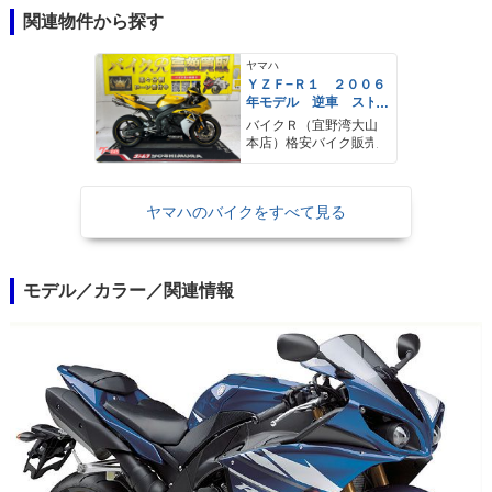
関連物件から探す
ヤマハ
ＹＺＦ−Ｒ１ ２００６
年モデル 逆車 スト
ライカーサイレンサ
バイクＲ（宜野湾大山
ー フェンダーレス
本店）格安バイク販売
エンジンスライダー
シングルシート
ヤマハのバイクをすべて見る
モデル／カラー／関連情報