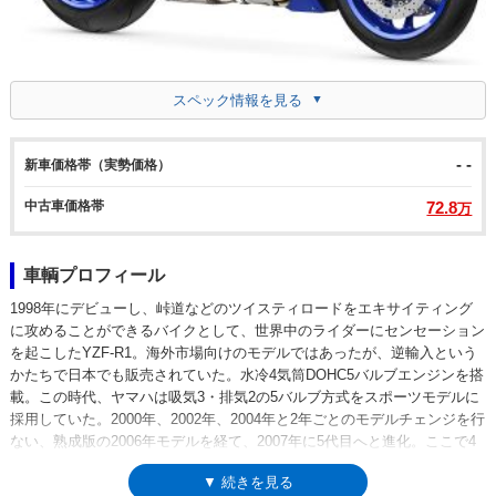
スペック情報を見る
- -
新車価格帯（実勢価格）
中古車価格帯
72.8
万
車輌プロフィール
1998年にデビューし、峠道などのツイスティロードをエキサイティング
に攻めることができるバイクとして、世界中のライダーにセンセーション
を起こしたYZF-R1。海外市場向けのモデルではあったが、逆輸入という
かたちで日本でも販売されていた。水冷4気筒DOHC5バルブエンジンを搭
載。この時代、ヤマハは吸気3・排気2の5バルブ方式をスポーツモデルに
採用していた。2000年、2002年、2004年と2年ごとのモデルチェンジを行
ない、熟成版の2006年モデルを経て、2007年に5代目へと進化。ここで4
バルブエンジンを得て、6代目（2009年）では「クロスプレーンコンセプ
▼ 続きを見る
ト」によるクランクを採用し、2012年にマイナーチェンジを受けた。