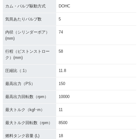
カム・バルブ駆動方式
DOHC
気筒あたりバルブ数
5
内径（シリンダーボア）
74
2014年 YZF-R1
2013年 YZF-R1
2013年 YZF-R1・カ
(mm)
ラーチェンジ
行程（ピストンストロー
58
ク）(mm)
圧縮比（:1）
11.8
最高出力（PS）
150
2012年 YZF-R1・マ
2012年 YZF-R1
2012年 YZF-R1・特
イナーチェンジ
別・限定仕様
最高出力回転数（rpm）
10000
最大トルク（kgf･m）
11
最大トルク回転数（rpm）
8500
燃料タンク容量 (L)
18