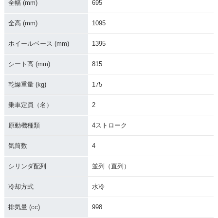
全幅 (mm)
695
2020年 YZF-R1 AB
2020年 YZF-R1・マ
2019年 YZF-R1・カ
全高 (mm)
1095
S・新登場
イナーチェンジ
ラーチェンジ
ホイールベース (mm)
1395
シート高 (mm)
815
乾燥重量 (kg)
175
2018年 YZF-R1・マ
2017年 YZF-R1・カ
2016年 YZF-R1・カ
乗車定員（名）
2
イナーチェンジ
ラーチェンジ
ラーチェンジ
原動機種類
4ストローク
気筒数
4
シリンダ配列
並列（直列）
2016年 YZF-R1 60t
2015年 YZF-R1・フ
2014年 YZF-R1・カ
冷却方式
水冷
h Anniversary・特
ルモデルチェンジ
ラーチェンジ
別・限定仕様
排気量 (cc)
998