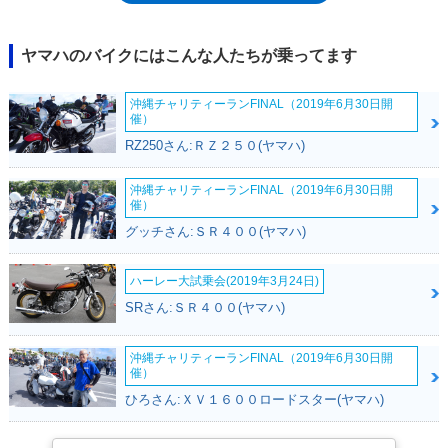
2015年のモデルチェンジでは、公道ではなくサーキットでの走行とレー
スへの参戦を主眼に据えて、MotoGP用マシンYZR-M1の思想を受け継い
だサーキット最速マシンとして生まれ変わった。同時に発表されたレース
ヤマハのバイクにはこんな人たちが乗ってます
参戦用マシンのYZF-R1Mは、2015年の鈴鹿8時間耐久ロードレース（鈴鹿
8耐）において、ヤマハに19年ぶりの勝利をもたらし、2018年まで4連覇
沖縄チャリティーランFINAL（2019年6月30日開
を果たし（2019年も2位）、サーキット最速を証明した。2020年モデルで
催）
大規模な変更を受け、エンジン、シャシー、電子制御など、各部が大きく
RZ250さん:ＲＺ２５０(ヤマハ)
進化した。デザインは従来モデルのイメージを踏襲しているが、同時期の
MotoGPマシンであるYZR-M1風となり（フロントマスクに顕著）、空力
効率も5％以上向上したとされていた。ユーロ5規制にも適合した。
沖縄チャリティーランFINAL（2019年6月30日開
催）
※YZF-R1は、2009年から2014年モデルまで国内向けモデルも設定されて
いた。また、2020年モデルの発表に合わせて、2020年秋以降に国内向け
グッチさん:ＳＲ４００(ヤマハ)
モデルの再設定が予定されていることもリリースされた（追記：2020年8
月に発売された）。2022年モデルには、WGP参戦60周年記念カラーをま
ハーレー大試乗会(2019年3月24日)
とった限定モデルも設定された。2025年モデルからは、ウイングレット
SRさん:ＳＲ４００(ヤマハ)
を備え、グリップ性の高いシート表皮を採用するなどの変更を受けた。
沖縄チャリティーランFINAL（2019年6月30日開
催）
ひろさん:ＸＶ１６００ロードスター(ヤマハ)