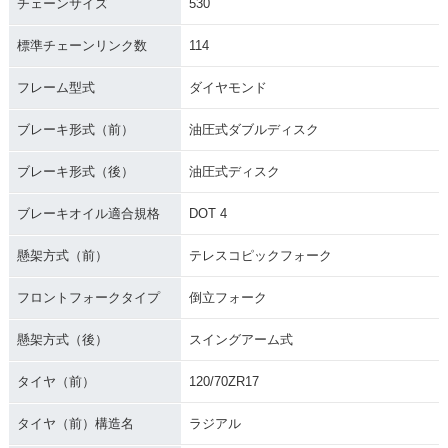
チェーンサイズ
530
標準チェーンリンク数
114
2006年 YZF-R1・マ
2005年 YZF-R1
2004年 YZF-R1・フ
フレーム型式
ダイヤモンド
イナーチェンジ
ルモデルチェンジ
ブレーキ形式（前）
油圧式ダブルディスク
ブレーキ形式（後）
油圧式ディスク
ブレーキオイル適合規格
DOT 4
2003年 YZF-R1
2002年 YZF-R1・フ
2001年 YZF-R1
懸架方式（前）
テレスコピックフォーク
ルモデルチェンジ
フロントフォークタイプ
倒立フォーク
懸架方式（後）
スイングアーム式
タイヤ（前）
120/70ZR17
2000年 YZF-R1・フ
1999年 YZF-R1・カ
1998年 YZF-R1・新
タイヤ（前）構造名
ラジアル
ルモデルチェンジ
ラーチェンジ
登場