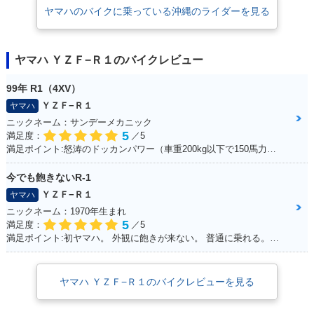
ヤマハのバイクに乗っている沖縄のライダーを見る
ヤマハ ＹＺＦ−Ｒ１のバイクレビュー
99年 R1（4XV）
ＹＺＦ−Ｒ１
ヤマハ
ニックネーム：サンデーメカニック
5
満足度：
／5
満足ポイント:怒涛のドッカンパワー（車重200kg以下で150馬力） 最新SSほどのパワーはでてませんが、それでもPWR1.3と鋭い加速をします！ カウルがクイックファスナーの為、簡単脱着、整備がとてもし易いのもお気に入り。 車体は固過ぎず程よくしなりがあり、以外と街乗りも楽にこなせます。 99年は逆輸入車の為、リミッターカットなし、240kmまでスムーズに伸び、 サーキット走行も十分楽しめ、タイムアタックもそこそこ行けますが、 やはり、ツイスティロード最速というコンセプトから、ワインディング走行が一番気持ちよく走れます。 整備性も良く、街乗り～サーキット走行と幅広い守備範囲 人馬一体を体験でき、バイクを操る喜びを教えてくれる楽しい相棒です☆
今でも飽きないR-1
ＹＺＦ−Ｒ１
ヤマハ
ニックネーム：1970年生まれ
5
満足度：
／5
満足ポイント:初ヤマハ。 外観に飽きが来ない。 普通に乗れる。早いけど安全運転。 SSから離れられない。 以外と疲れない。 特に不満なし。みんな見る。 自分にはちょうどいい。YAMAHA。
ヤマハ ＹＺＦ−Ｒ１のバイクレビューを見る