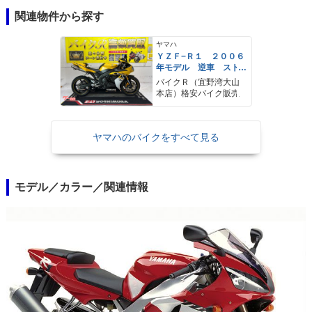
関連物件から探す
ヤマハ
ＹＺＦ−Ｒ１ ２００６
年モデル 逆車 スト
ライカーサイレンサ
バイクＲ（宜野湾大山
ー フェンダーレス
本店）格安バイク販売
エンジンスライダー
シングルシート
ヤマハのバイクをすべて見る
モデル／カラー／関連情報