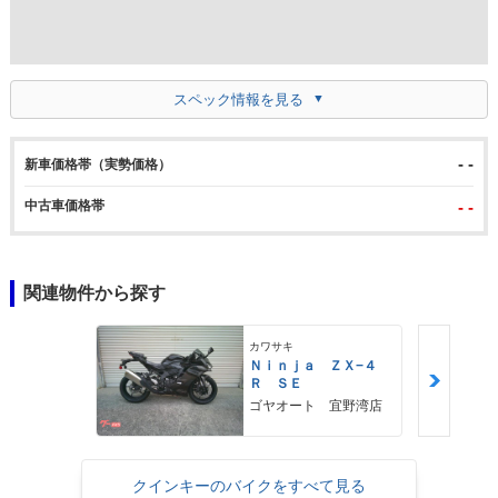
スペック情報を見る
- -
新車価格帯（実勢価格）
中古車価格帯
- -
関連物件から探す
カワサキ
Ｎｉｎｊａ ＺＸ−４
Ｒ ＳＥ
ゴヤオート 宜野湾店
クインキーのバイクをすべて見る