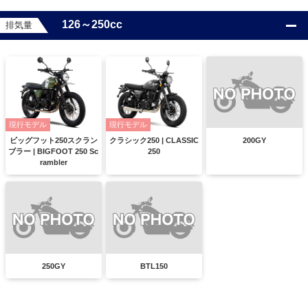
126～250cc
排気量
現行モデル
現行モデル
200GY
ビッグフット250スクラン
クラシック250 | CLASSIC
ブラー | BIGFOOT 250 Sc
250
rambler
250GY
BTL150