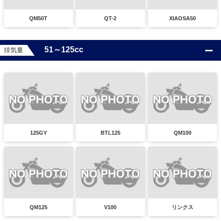
QM50T
QT-2
XIAOSA50
51～125cc
排気量
125GY
BTL125
QM100
QM125
V100
リンクス