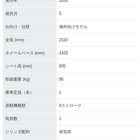
発売年
2020
発売月
5
仕向け・仕様
海外向けモデル
全長 (mm)
2110
ホイールベース (mm)
1420
シート高 (mm)
935
乾燥重量 (kg)
95
乗車定員（名）
1
原動機種類
4ストローク
気筒数
1
シリンダ配列
単気筒