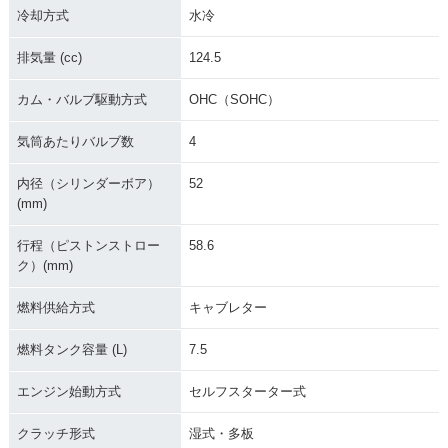
冷却方式
水冷
排気量 (cc)
124.5
カム・バルブ駆動方式
OHC（SOHC）
気筒あたりバルブ数
4
内径（シリンダーボア）
52
(mm)
行程（ピストンストロー
58.6
ク）(mm)
燃料供給方式
キャブレター
燃料タンク容量 (L)
7.5
エンジン始動方式
セルフスターター式
クラッチ形式
湿式・多板