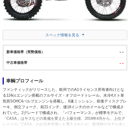
スペック情報を見る
- -
新車価格帯（実勢価格）
中古車価格帯
- -
車輌プロフィール
ファンティックがリリースした、欧州でのA1ライセンス所有者向けとな
る124ccエンジン搭載のフルサイズ・オフロードトレール。水冷4スト単
気筒SOHC4バルブエンジンを搭載し、6速ミッション、前後ディスクブレ
ーキ、倒立フォーク、前21インチ、後18インチのホイールなどで構成さ
れていた。2グレードで構成され、「パフォーマンス」が標準モデルで、
「CASA」はサスなどの装備を変えた上級仕様。2019年4月から、上位グ
レードの「CASA」のみ日本市場へも導入されたが、販売時のモデル名に