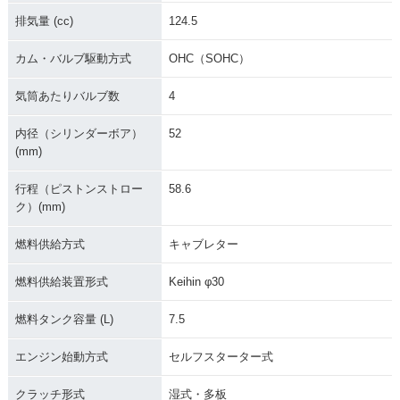
排気量 (cc)
124.5
カム・バルブ駆動方式
OHC（SOHC）
気筒あたりバルブ数
4
内径（シリンダーボア）
52
(mm)
行程（ピストンストロー
58.6
ク）(mm)
燃料供給方式
キャブレター
燃料供給装置形式
Keihin φ30
燃料タンク容量 (L)
7.5
エンジン始動方式
セルフスターター式
クラッチ形式
湿式・多板