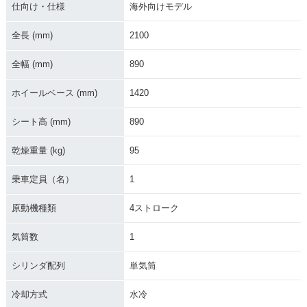
仕向け・仕様
海外向けモデル
全長 (mm)
2100
全幅 (mm)
890
ホイールベース (mm)
1420
シート高 (mm)
890
乾燥重量 (kg)
95
乗車定員（名）
1
原動機種類
4ストローク
気筒数
1
シリンダ配列
単気筒
冷却方式
水冷