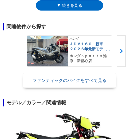
CASAは付かず、単に「エンデューロ125」となっていた。また、2020年
▼ 続きを見る
モデルからは、「CASA」の名称が「コンペティション」に変更されると
ともに、ハンドルバーやハンドルスイッチ、燃料タンクキャップなどのデ
ザインが変更された。
関連物件から探す
ホンダ
ＡＤＶ１６０ 新車
２０２６年最新モデ
ル パールスモーキー
ホンダｓｐｏｒｔｓ池
グレー スマートキ
原 新都心店
ー ２９Ｌメットイ
ン ＵＳＢ Ｔｙｐｅ
−Ｃ装備
ファンティックのバイクをすべて見る
モデル／カラー／関連情報