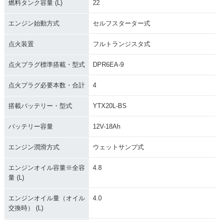
燃料タンク容量 (L)
22
エンジン始動方式
セルフスターター式
点火装置
フルトランジスタ式
点火プラグ標準搭載・型式
DPR6EA-9
点火プラグ必要本数・合計
4
搭載バッテリー・型式
YTX20L-BS
バッテリー容量
12V-18Ah
エンジン潤滑方式
ウェットサンプ式
エンジンオイル容量※全容
4.8
量 (L)
エンジンオイル量（オイル
4.0
交換時） (L)