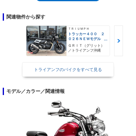
1,597cc水冷並列2気筒エンジンを、バックボーンフレームに搭載するアメ
リカンクルーザーだった。アメリカンらしい鼓動感を得るために、270度
位相クランクを採用。トライアンフとしてはじめて、ベルトドライブを採
関連物件から探す
用した。大排気量アメリカンとしてのサンダーバードは、サンダーバード
ストーム（2012年）やサンダーバードLT/コマンダー（2014年）といった
ＴＲＩＵＭＰＨ
派生モデルを誕生させた。
トラッカー４００ ２
０２６ＮＥＷモデル
フラットトラック ト
ＧＲＩＴ（グリット）
ルクアシストクラッ
／トライアンフ沖縄
チ トラクションコン
トロール
トライアンフのバイクをすべて見る
モデル／カラー／関連情報