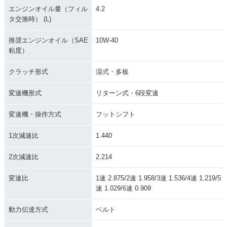
エンジンオイル量（フィル
4.2
タ交換時） (L)
推奨エンジンオイル（SAE
10W-40
粘度）
クラッチ形式
湿式・多板
変速機形式
リターン式・6段変速
変速機・操作方式
フットシフト
1次減速比
1.440
2次減速比
2.214
変速比
1速 2.875/2速 1.958/3速 1.536/4速 1.219/5
速 1.029/6速 0.909
動力伝達方式
ベルト