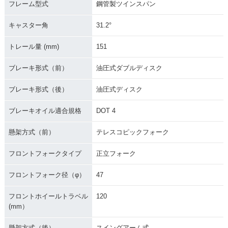
フレーム型式
鋼管製ツインスパン
キャスター角
31.2°
トレール量 (mm)
151
ブレーキ形式（前）
油圧式ダブルディスク
ブレーキ形式（後）
油圧式ディスク
ブレーキオイル適合規格
DOT 4
懸架方式（前）
テレスコピックフォーク
フロントフォークタイプ
正立フォーク
フロントフォーク径（φ）
47
フロントホイールトラベル
120
(mm）
懸架方式（後）
スイングアーム式