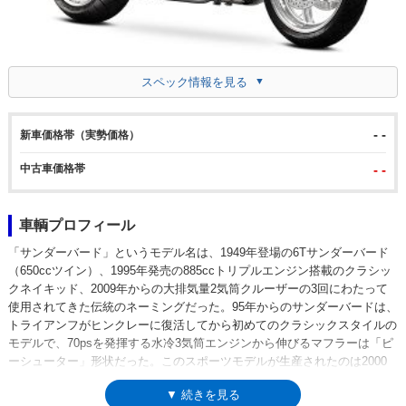
スペック情報を見る
- -
新車価格帯（実勢価格）
中古車価格帯
- -
車輌プロフィール
「サンダーバード」というモデル名は、1949年登場の6Tサンダーバード
（650ccツイン）、1995年発売の885ccトリプルエンジン搭載のクラシッ
クネイキッド、2009年からの大排気量2気筒クルーザーの3回にわたって
使用されてきた伝統のネーミングだった。95年からのサンダーバードは、
トライアンフがヒンクレーに復活してから初めてのクラシックスタイルの
モデルで、70psを発揮する水冷3気筒エンジンから伸びるマフラーは「ピ
ーシューター」形状だった。このスポーツモデルが生産されたのは2000
年代前半までで、わずか数年を経た2009年に、まったく違うキャラクタ
▼ 続きを見る
ーで「サンダーバード」が復活。3気筒時代から2倍近い排気量を持つ、