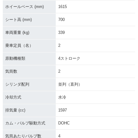
ホイールベース (mm)
1615
シート高 (mm)
700
車両重量 (kg)
339
2002年 Thunderbir
2001年 Thunderbir
d
d
乗車定員（名）
2
原動機種類
4ストローク
気筒数
2
シリンダ配列
並列（直列）
冷却方式
水冷
排気量 (cc)
1597
カム・バルブ駆動方式
DOHC
気筒あたりバルブ数
4