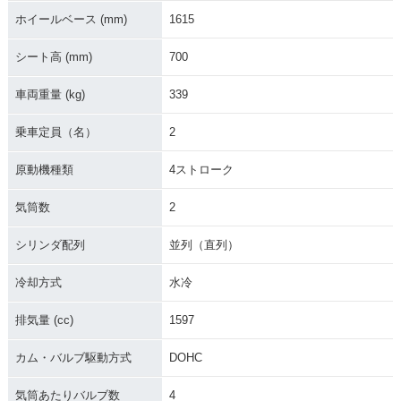
ホイールベース (mm)
1615
シート高 (mm)
700
車両重量 (kg)
339
2002年 Thunderbir
2001年 Thunderbir
d
d
乗車定員（名）
2
原動機種類
4ストローク
気筒数
2
シリンダ配列
並列（直列）
冷却方式
水冷
排気量 (cc)
1597
カム・バルブ駆動方式
DOHC
気筒あたりバルブ数
4