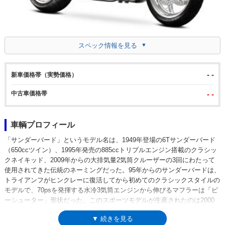
スペック情報を見る
- -
新車価格帯（実勢価格）
中古車価格帯
- -
車輌プロフィール
「サンダーバード」というモデル名は、1949年登場の6Tサンダーバード
（650ccツイン）、1995年発売の885ccトリプルエンジン搭載のクラシッ
クネイキッド、2009年からの大排気量2気筒クルーザーの3回にわたって
使用されてきた伝統のネーミングだった。95年からのサンダーバードは、
トライアンフがヒンクレーに復活してから初めてのクラシックスタイルの
モデルで、70psを発揮する水冷3気筒エンジンから伸びるマフラーは「ピ
ーシューター」形状だった。このスポーツモデルが生産されたのは2000
年代前半までで、わずか数年を経た2009年に、まったく違うキャラクタ
▼ 続きを見る
ーで「サンダーバード」が復活。3気筒時代から2倍近い排気量を持つ、