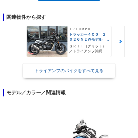
1,597cc水冷並列2気筒エンジンを、バックボーンフレームに搭載するアメ
リカンクルーザーだった。アメリカンらしい鼓動感を得るために、270度
位相クランクを採用。トライアンフとしてはじめて、ベルトドライブを採
関連物件から探す
用した。大排気量アメリカンとしてのサンダーバードは、サンダーバード
ストーム（2012年）やサンダーバードLT/コマンダー（2014年）といった
ＴＲＩＵＭＰＨ
派生モデルを誕生させた。
トラッカー４００ ２
０２６ＮＥＷモデル
フラットトラック ト
ＧＲＩＴ（グリット）
ルクアシストクラッ
／トライアンフ沖縄
チ トラクションコン
トロール
トライアンフのバイクをすべて見る
モデル／カラー／関連情報