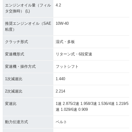
エンジンオイル量（フィル
4.2
タ交換時） (L)
推奨エンジンオイル（SAE
10W-40
粘度）
クラッチ形式
湿式・多板
変速機形式
リターン式・6段変速
変速機・操作方式
フットシフト
1次減速比
1.440
2次減速比
2.214
変速比
1速 2.875/2速 1.958/3速 1.536/4速 1.219/5
速 1.029/6速 0.909
動力伝達方式
ベルト