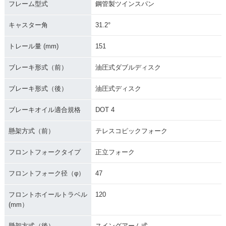
フレーム型式
鋼管製ツインスパン
キャスター角
31.2°
トレール量 (mm)
151
ブレーキ形式（前）
油圧式ダブルディスク
ブレーキ形式（後）
油圧式ディスク
ブレーキオイル適合規格
DOT 4
懸架方式（前）
テレスコピックフォーク
フロントフォークタイプ
正立フォーク
フロントフォーク径（φ）
47
フロントホイールトラベル
120
(mm）
懸架方式（後）
スイングアーム式