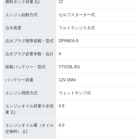
燃料タンク容量 (L)
22
エンジン始動方式
セルフスターター式
点火装置
フルトランジスタ式
点火プラグ標準搭載・型式
DPR6EA-9
点火プラグ必要本数・合計
4
搭載バッテリー・型式
YTX20L-BS
バッテリー容量
12V-18Ah
エンジン潤滑方式
ウェットサンプ式
エンジンオイル容量※全容
4.8
量 (L)
エンジンオイル量（オイル
4.0
交換時） (L)