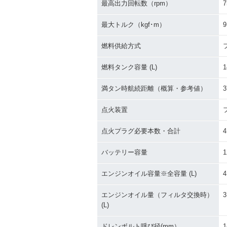
最高出力回転数（rpm）
7
最大トルク（kgf･m）
9
燃料供給方式
燃料タンク容量 (L)
1
満タン時航続距離（概算・参考値）
3
点火装置
点火プラグ必要本数・合計
4
バッテリー容量
1
エンジンオイル容量※全容量 (L)
4
エンジンオイル量（フィルタ交換時）
3
(L)
ドレンボルト呼び径(mm）
1