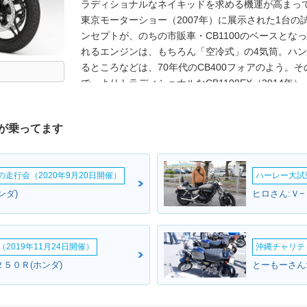
ラディショナルなネイキッドを求める機運が高まって
東京モーターショー（2007年）に展示された1台の試
ンセプトが、のちの市販車・CB1100のベースとなっ
れるエンジンは、もちろん「空冷式」の4気筒。ハン
るところなどは、70年代のCB400フォアのよう。
で、よりトラディショナルなCB1100EX（2014
CB1100RS（2017年）をバリエーションに加えて
5速だったミッションが6速化されている。また、20
が乗ってます
が標準装備化された。2019年モデルでは、燃料タ
た。シートも変更され、高さが20ミリアップした。※20
ルエディションと、同年11月発売のCB1100EXファ
ームの走行会（2020年9月20日開催）
ハーレー大試乗
リーズのモデルヒストリーに幕が下りた。CB1100
ンダ)
ヒロさん:Ｖ−
2019年11月24日開催）
沖縄チャリティ
５０Ｒ(ホンダ)
とーもーさん: