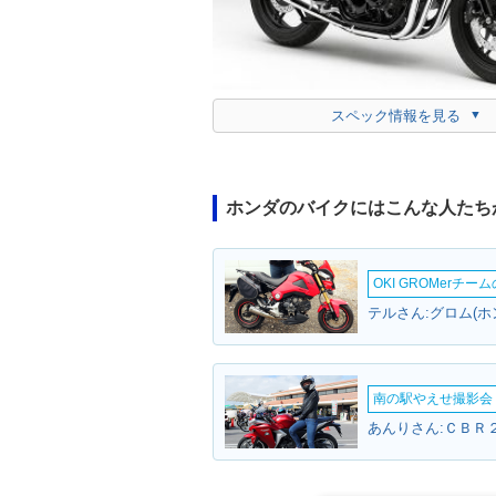
スペック情報を見る
ホンダのバイクにはこんな人たち
OKI GROMerチ
テルさん:グロム(ホ
南の駅やえせ撮影会（
あんりさん:ＣＢＲ２