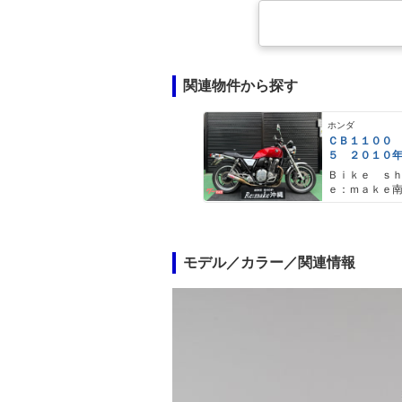
関連物件から探す
ホンダ
ＣＢ１１００
５ ２０１０
モリワキショ
Ｂｉｋｅ ｓ
ンジンガード
ｅ：ｍａｋｅ
載器 キャン
ーリーレッド
モデル／カラー／関連情報