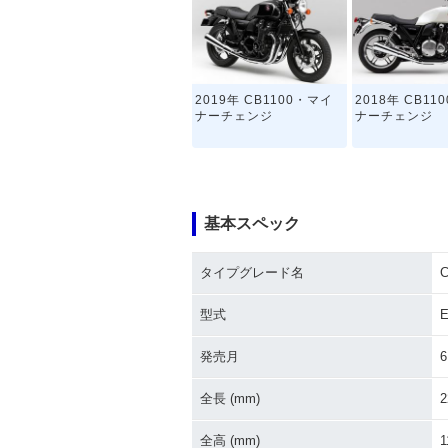
2019年 CB1100・マイ
2018年 CB11
ナーチェンジ
ナーチェンジ
基本スペック
タイプグレード名
C
2014年 CB1100 BLACK
2014年 CB110
STYLE・マイナーチェン
マイナーチェン
型式
E
ジ
発売月
6
全長 (mm)
2
全高 (mm)
1