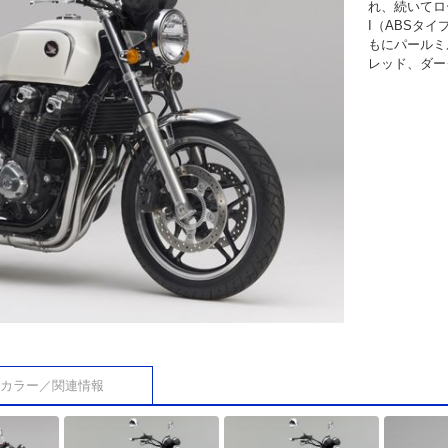
れ、続いてロー
I（ABSタイ
もにパールミ
レッド、ダー
カラー／関連情報