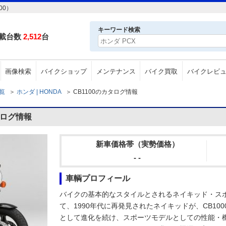
00）
キーワード検索
載台数
2,512
台
画像検索
バイクショップ
メンテナンス
バイク買取
バイクレビ
一覧
＞
ホンダ | HONDA
＞
CB1100のカタログ情報
タログ情報
新車価格帯（実勢価格）
- -
車輌プロフィール
バイクの基本的なスタイルとされるネイキッド・ス
て、1990年代に再発見されたネイキッドが、CB100
として進化を続け、スポーツモデルとしての性能・