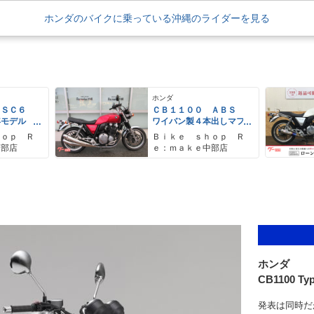
ホンダのバイクに乗っている沖縄のライダーを見る
ホンダ
 ＳＣ６
ＣＢ１１００ ＡＢＳ
年モデル
ワイバン製４本出しマフ
ート管 エ
ラー エンジンガード
ｈｏｐ Ｒ
Ｂｉｋｅ ｓｈｏｐ Ｒ
 ＥＴＣ車
ＣＢ７５０Ｋ仕様シー
南部店
ｅ：ｍａｋｅ中部店
ディーグロ
ト アップハン
ホンダ
CB1100 Ty
発表は同時だ