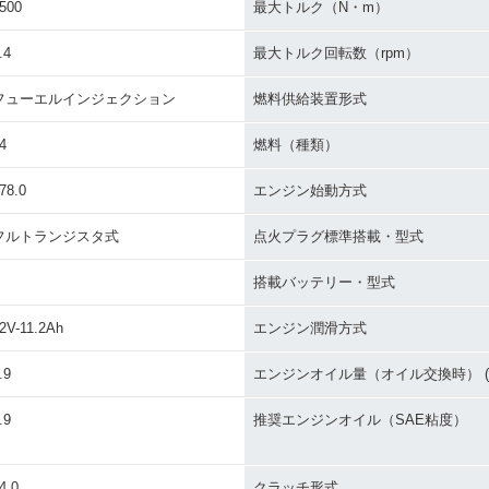
500
最大トルク（N・m）
.4
最大トルク回転数（rpm）
フューエルインジェクション
燃料供給装置形式
4
燃料（種類）
78.0
エンジン始動方式
フルトランジスタ式
点火プラグ標準搭載・型式
搭載バッテリー・型式
2V-11.2Ah
エンジン潤滑方式
.9
エンジンオイル量（オイル交換時） (L
.9
推奨エンジンオイル（SAE粘度）
4.0
クラッチ形式