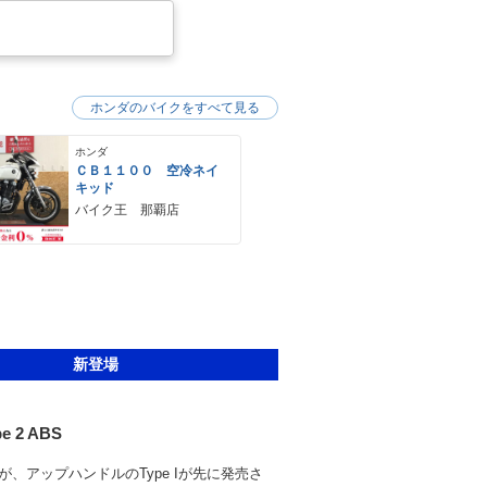
ホンダのバイクをすべて見る
ホンダ
ＣＢ１１００ 空冷ネイ
キッド
バイク王 那覇店
新登場
pe 2 ABS
が、アップハンドルのType Iが先に発売さ