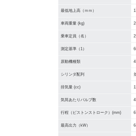
最低地上高（ｍｍ）
1
2012年 CB1100・マイ
2011年 CB1100
ナーチェンジ
ABS Special E
車両重量 (kg)
2
特別・限定仕様
乗車定員（名）
2
測定基準（1）
原動機種類
2009年 CB1100
2007年 CB110
シリンダ配列
ept Model
排気量 (cc)
1
気筒あたりバルブ数
4
行程（ピストンストローク）(mm)
6
最高出力（kW）
6