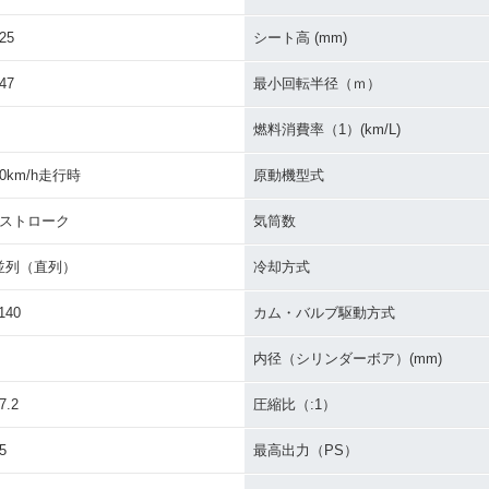
25
シート高 (mm)
 Type 1
2010年 CB1100 Type 2
2010年 CB1100 Type
2010年 C
dition・
ABS・新登場
2・新登場
ABS・新
47
最小回転半径（ｍ）
燃料消費率（1）(km/L)
60km/h走行時
原動機型式
4ストローク
気筒数
0F Conc
並列（直列）
冷却方式
140
カム・バルブ駆動方式
内径（シリンダーボア）(mm)
7.2
圧縮比（:1）
5
最高出力（PS）