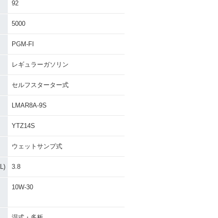
92
5000
PGM-FI
レギュラーガソリン
セルフスターター式
LMAR8A-9S
YTZ14S
ウェットサンプ式
)
3.8
10W-30
湿式・多板