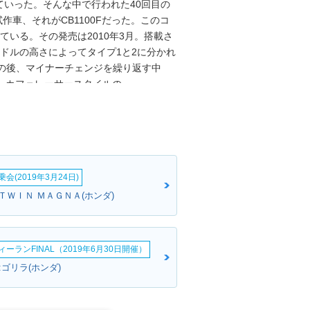
いった。そんな中で行われた40回目の
作車、それがCB1100Fだった。このコ
ている。その発売は2010年3月。搭載さ
ドルの高さによってタイプ1と2に分かれ
その後、マイナーチェンジを繰り返す中
年）、カフェレーサースタイルの
いった。2014年のマイナーチェンジでは、
18年にはETC車載器、グリップヒーター
ンク容量を拡大するなどの仕様変更を受け
21年10月発売のCB1100RSファイナ
イナルエディションを以て、CB1100・シ
会(2019年3月24日)
に最終仕様は設定されなかった。
ＴＷＩＮ ＭＡＧＮＡ(ホンダ)
ーランFINAL（2019年6月30日開催）
ゴリラ(ホンダ)