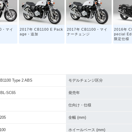
00・マイ
2017年 CB1100 E Pack
2017年 CB1100・マイ
2016年 C
age・追加
ナーチェンジ
pecial 
限定仕様
B1100 Type 2 ABS
モデルチェンジ区分
0 ABS・
2014年 CB1100・マイ
2012年 CB1100 BLACK
2012年 C
ジ
ナーチェンジ
STYLE ABS・追加
STYLE
BL-SC65
発売年
仕向け・仕様
205
全幅 (mm)
100
ホイールベース (mm)