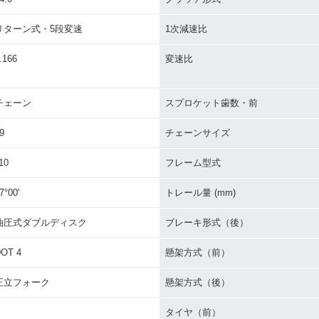
リターン式・5段変速
1次減速比
.166
変速比
チェーン
スプロケット歯数・前
9
チェーンサイズ
10
フレーム型式
7°00'
トレール量 (mm)
油圧式ダブルディスク
ブレーキ形式（後）
OT 4
懸架方式（前）
正立フォーク
懸架方式（後）
タイヤ（前）