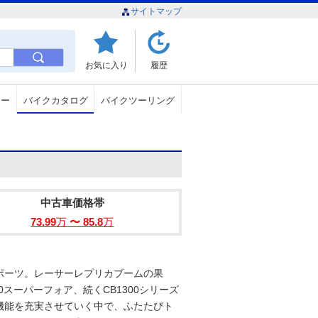
サイトマップ
お気に入り
履歴
ュー
バイクカタログ
バイクツーリング
中古車価格帯
73.99
万
〜 85.8
万
ポーツ。レーサーレプリカブームの果
0スーパーフォア、続くCB1300シリーズ
機能を充実させていく中で、ふたたびト