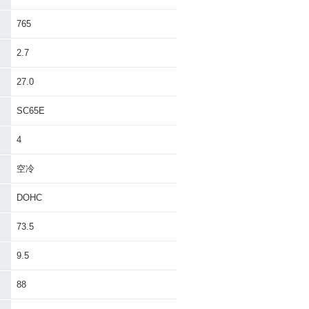
765
B1100 Type 1
2010年 CB1100 Type
登場
1・新登場
2.7
27.0
SC65E
4
空冷
DOHC
73.5
9.5
88