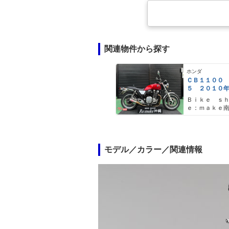
関連物件から探す
ホンダ
ＣＢ１１００
５ ２０１０
モリワキショ
Ｂｉｋｅ ｓ
ンジンガード
ｅ：ｍａｋｅ
載器 キャン
ーリーレッド
モデル／カラー／関連情報