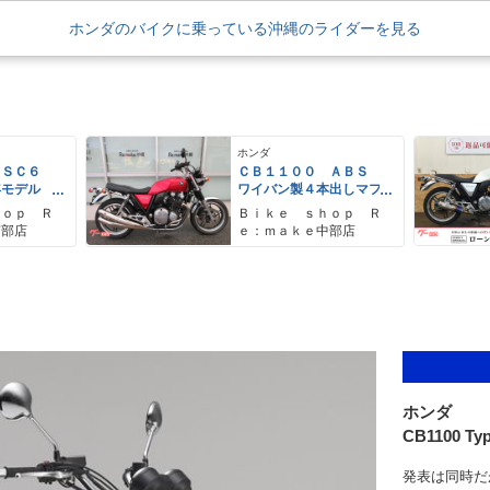
ホンダのバイクに乗っている沖縄のライダーを見る
ホンダ
 ＳＣ６
ＣＢ１１００ ＡＢＳ
年モデル
ワイバン製４本出しマフ
ート管 エ
ラー エンジンガード
ｈｏｐ Ｒ
Ｂｉｋｅ ｓｈｏｐ Ｒ
 ＥＴＣ車
ＣＢ７５０Ｋ仕様シー
南部店
ｅ：ｍａｋｅ中部店
ディーグロ
ト アップハン
ホンダ
CB1100 Ty
発表は同時だ