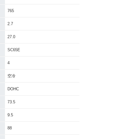
765
B1100 Type 1
2010年 CB1100 Type
登場
1・新登場
2.7
27.0
SC65E
4
空冷
DOHC
73.5
9.5
88