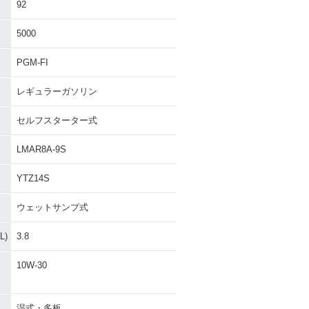
92
5000
PGM-FI
レギュラーガソリン
セルフスターター式
LMAR8A-9S
YTZ14S
ウェットサンプ式
)
3.8
10W-30
湿式・多板