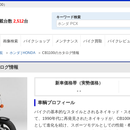
00）
キーワード検索
載台数
2,512
台
画像検索
バイクショップ
メンテナンス
バイク買取
バイクレビ
一覧
＞
ホンダ | HONDA
＞
CB1100のカタログ情報
タログ情報
新車価格帯（実勢価格）
- -
車輌プロフィール
バイクの基本的なスタイルとされるネイキッド・ス
て、1990年代に再発見されたネイキッドが、CB100
として進化を続け、スポーツモデルとしての性能・