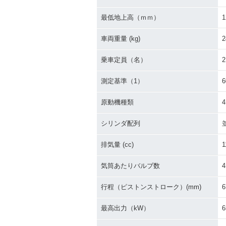
最低地上高（ｍｍ）
1
2012年 CB1100・マイ
2011年 CB1100
ナーチェンジ
ABS Special E
車両重量 (kg)
2
特別・限定仕様
乗車定員（名）
2
測定基準（1）
原動機種類
2009年 CB1100
2007年 CB110
シリンダ配列
ept Model
排気量 (cc)
1
気筒あたりバルブ数
4
行程（ピストンストローク）(mm)
6
最高出力（kW）
6