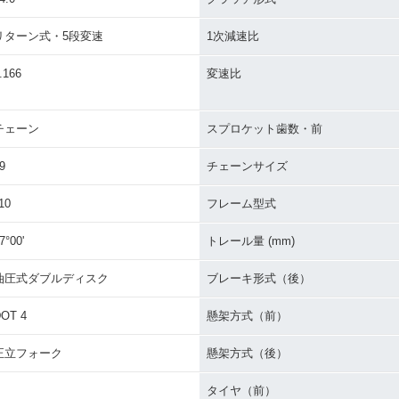
リターン式・5段変速
1次減速比
.166
変速比
チェーン
スプロケット歯数・前
9
チェーンサイズ
10
フレーム型式
7°00'
トレール量 (mm)
油圧式ダブルディスク
ブレーキ形式（後）
OT 4
懸架方式（前）
正立フォーク
懸架方式（後）
タイヤ（前）