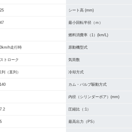
25
シート高 (mm)
 Type 1
2010年 CB1100 Type 2
2010年 CB1100 Type
2010年 C
dition・
ABS・新登場
2・新登場
ABS・新
47
最小回転半径（ｍ）
燃料消費率（1）(km/L)
60km/h走行時
原動機型式
4ストローク
気筒数
0F Conc
並列（直列）
冷却方式
140
カム・バルブ駆動方式
内径（シリンダーボア）(mm)
7.2
圧縮比（:1）
5
最高出力（PS）