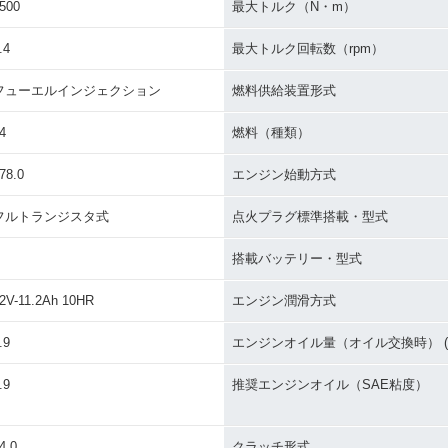
500
最大トルク（N・m）
.4
最大トルク回転数（rpm）
フューエルインジェクション
燃料供給装置形式
4
燃料（種類）
78.0
エンジン始動方式
フルトランジスタ式
点火プラグ標準搭載・型式
搭載バッテリー・型式
2V-11.2Ah 10HR
エンジン潤滑方式
.9
エンジンオイル量（オイル交換時） (L
.9
推奨エンジンオイル（SAE粘度）
4.0
クラッチ形式