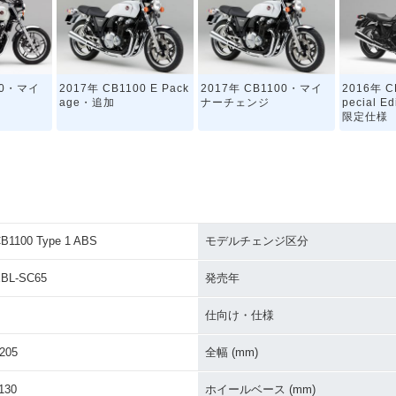
00・マイ
2017年 CB1100 E Pack
2017年 CB1100・マイ
2016年 C
age・追加
ナーチェンジ
pecial 
限定仕様
B1100 Type 1 ABS
モデルチェンジ区分
0 ABS・
2014年 CB1100・マイ
2012年 CB1100 BLACK
2012年 C
ジ
ナーチェンジ
STYLE ABS・追加
STYLE
BL-SC65
発売年
仕向け・仕様
205
全幅 (mm)
130
ホイールベース (mm)