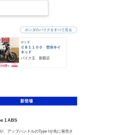
ホンダのバイクをすべて見る
ホンダ
ＣＢ１１００ 空冷ネイ
キッド
バイク王 那覇店
新登場
pe 1 ABS
が、アップハンドルのType Iが先に発売さ