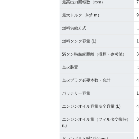
最高出力回転数（rpm）
7
最大トルク（kgf･m）
9
燃料供給方式
燃料タンク容量 (L)
1
満タン時航続距離（概算・参考値）
3
点火装置
点火プラグ必要本数・合計
4
バッテリー容量
1
エンジンオイル容量※全容量 (L)
4
エンジンオイル量（フィルタ交換時）
3
(L)
ドレンボルト呼び径(mm）
1