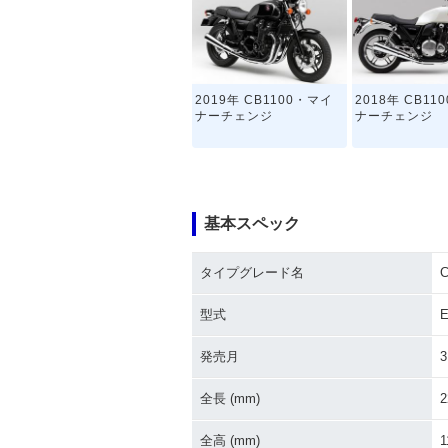
2019年 CB1100・マイ
2018年 CB11
ナーチェンジ
ナーチェンジ
基本スペック
タイプグレード名
C
2014年 CB1100 BLACK
2014年 CB110
STYLE・マイナーチェン
マイナーチェン
型式
E
ジ
発売月
3
全長 (mm)
2
全高 (mm)
1