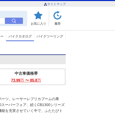
サイトマップ
お気に入り
履歴
ュー
バイクカタログ
バイクツーリング
中古車価格帯
73.99
万
〜 85.8
万
ポーツ。レーサーレプリカブームの果
0スーパーフォア、続くCB1300シリーズ
機能を充実させていく中で、ふたたびト