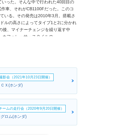
いった。そんな中で行われた40回目の
作車、それがCB1100Fだった。このコ
ている。その発売は2010年3月。搭載さ
ドルの高さによってタイプ1と2に分かれ
その後、マイナーチェンジを繰り返す中
年）、カフェレーサースタイルの
いった。2014年のマイナーチェンジでは、
18年にはETC車載器、グリップヒーター
ンク容量を拡大するなどの仕様変更を受け
21年10月発売のCB1100RSファイナ
イナルエディションを以て、CB1100・シ
影会（2021年10月23日開催）
に最終仕様は設定されなかった。
ＣＸ(ホンダ)
erチームの走行会（2020年9月20日開催）
グロム(ホンダ)