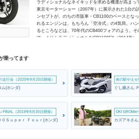
ラディショナルなネイキッドを求める機運が高まって
東京モーターショー（2007年）に展示された1台の試
ンセプトが、のちの市販車・CB1100のベースとなっ
れるエンジンは、もちろん「空冷式」の4気筒。ハン
るところなどは、70年代のCB400フォアのよう。
で、よりトラディショナルなCB1100EX（2014
CB1100RS（2017年）をバリエーションに加えて
5速だったミッションが6速化されている。また、20
が乗ってます
が標準装備化された。2019年モデルでは、燃料タ
た。シートも変更され、高さが20ミリアップした。※20
ルエディションと、同年11月発売のCB1100EXファ
ームの走行会（2020年9月20日開催）
南の駅やえせ撮
リーズのモデルヒストリーに幕が下りた。CB1100
ム(ホンダ)
ぐし拠さん:Ｐ
INAL（2019年6月30日開催）
OKI GROM
０Ｓｕｐｅｒ Ｆｏｕｒ(ホンダ)
カズアキさん: