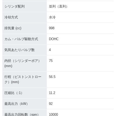
シリンダ配列
並列（直列）
冷却方式
水冷
排気量 (cc)
998
カム・バルブ駆動方式
DOHC
気筒あたりバルブ数
4
内径（シリンダーボア）
75
(mm)
行程（ピストンストロー
56.5
ク）(mm)
圧縮比（:1）
11.2
最高出力（kW）
92
最高出力回転数（rpm）
10000