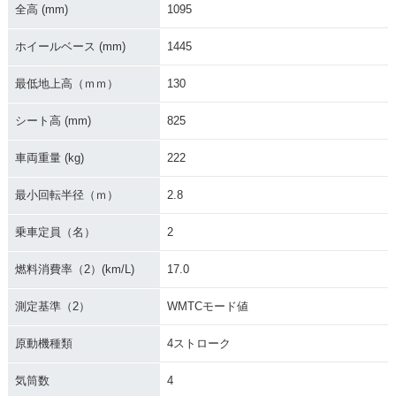
全高 (mm)
1095
2020年 CB1000R・
2019年 CB1000R・
2018年 CB1000R・
カラーチェンジ
カラーチェンジ
新登場
ホイールベース (mm)
1445
最低地上高（ｍｍ）
130
シート高 (mm)
825
車両重量 (kg)
222
2018年 CB1000R・
2015年 CB1000R A
2015年 CB1000R
フルモデルチェンジ
BS
最小回転半径（ｍ）
2.8
乗車定員（名）
2
燃料消費率（2）(km/L)
17.0
測定基準（2）
WMTCモード値
2014年 CB1000R
2008年 CB1000R・
新登場
原動機種類
4ストローク
気筒数
4