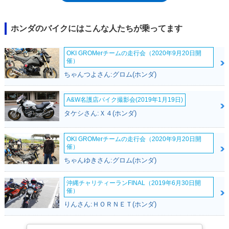
を電気信号で送るスロットルバイワイヤを備え、走行シーンにあわせて4
種のライディングモードを選ぶことができた。また、クイックシフター
は、アップ/ダウン両方に対応し、ペダル操作のみでシフトチェンジが可
ホンダのバイクにはこんな人たちが乗ってます
能となっていた。スイングアームは片持ち式のプロアームで、これは前モ
デルと同じ形式。ヘッドライト含む全灯火類はLED化されていた。なお、
OKI GROMerチームの走行会（2020年9月20日開
2017年ミラノショーでは、CB1000R（SC80）とともに、CB300R、
催）
CB125Rが発表され、両車ともCB1000Rと同じデザインテイストでまとめ
ちゃんつよさん:グロム(ホンダ)
られていた。日本市場へは、CB125Rが2018年3月から、CB300Rの排気量
を軽二輪規格としたCB250Rが同年5月から導入された。2021年モデルで
マイナーチェンジを受け、欧州の環境規制ユーロ5に適合するとともに、
A&W名護店バイク撮影会(2019年1月19日)
ヘッドライトの形状が変わり、やや斜めにマウントされるようになった。
タケシさん:Ｘ４(ホンダ)
また、メーターパネルはカラー液晶になり、シート下にUSBソケットも設
けられた。同時にフライスクリーンなどを装備し、全体をブラックアウト
した「ブラックエディション」も設定された（欧州向け）。マイナーチェ
OKI GROMerチームの走行会（2020年9月20日開
催）
ンジ後モデルの日本での発売は2021年3月で、認定型式はこれまでの2BL-
SC80から8BL-SC80（令和2年規制対応）に変更された。
ちゃんゆきさん:グロム(ホンダ)
沖縄チャリティーランFINAL（2019年6月30日開
催）
りんさん:ＨＯＲＮＥＴ(ホンダ)