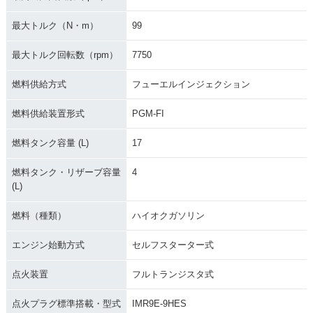
最大トルク（N・m）
99
最大トルク回転数（rpm）
7750
燃料供給方式
フューエルインジェクション
燃料供給装置形式
PGM-FI
燃料タンク容量 (L)
17
燃料タンク・リザーブ容量
4
(L)
燃料（種類）
ハイオクガソリン
エンジン始動方式
セルフスターター式
点火装置
フルトランジスタ式
点火プラグ標準搭載・型式
IMR9E-9HES