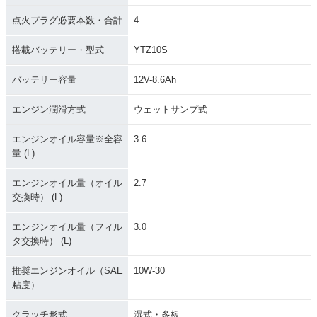
点火プラグ必要本数・合計
4
搭載バッテリー・型式
YTZ10S
バッテリー容量
12V-8.6Ah
エンジン潤滑方式
ウェットサンプ式
エンジンオイル容量※全容
3.6
量 (L)
エンジンオイル量（オイル
2.7
交換時） (L)
エンジンオイル量（フィル
3.0
タ交換時） (L)
推奨エンジンオイル（SAE
10W-30
粘度）
クラッチ形式
湿式・多板