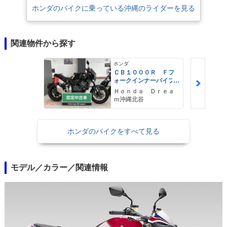
ホンダのバイクに乗っている沖縄のライダーを見る
関連物件から探す
ホンダ
ＣＢ１０００Ｒ Ｆフ
ォークインナーパイプ
新品交換／カーボンパ
Ｈｏｎｄａ Ｄｒｅａ
ーツ多数
ｍ沖縄北谷
ホンダのバイクをすべて見る
モデル／カラー／関連情報