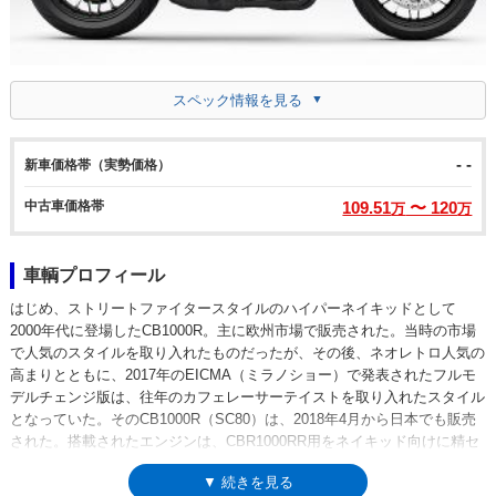
スペック情報を見る
- -
新車価格帯（実勢価格）
中古車価格帯
109.51
〜 120
万
万
車輌プロフィール
はじめ、ストリートファイタースタイルのハイパーネイキッドとして
2000年代に登場したCB1000R。主に欧州市場で販売された。当時の市場
で人気のスタイルを取り入れたものだったが、その後、ネオレトロ人気の
高まりとともに、2017年のEICMA（ミラノショー）で発表されたフルモ
デルチェンジ版は、往年のカフェレーサーテイストを取り入れたスタイル
となっていた。そのCB1000R（SC80）は、2018年4月から日本でも販売
された。搭載されたエンジンは、CBR1000RR用をネイキッド向けに精セ
ッティングしたもので、6速ミッションのギア比も、市街地やワインディ
▼ 続きを見る
ングでのファンライドのためにローレシオ化されていた。アクセルワーク