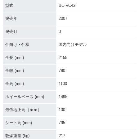
型式
BC-RC42
発売年
2007
2001年 CB750・マ
1995年 CB750・カ
1992年 CB750・新
発売月
3
イナーチェンジ
ラーチェンジ
登場
仕向け・仕様
国内向けモデル
全長 (mm)
2155
全幅 (mm)
780
全高 (mm)
1100
ホイールベース (mm)
1495
最低地上高（ｍｍ）
130
シート高 (mm)
795
乾燥重量 (kg)
217