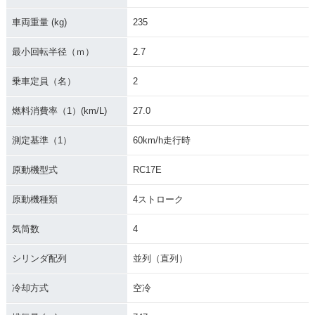
車両重量 (kg)
235
最小回転半径（ｍ）
2.7
乗車定員（名）
2
燃料消費率（1）(km/L)
27.0
測定基準（1）
60km/h走行時
原動機型式
RC17E
原動機種類
4ストローク
気筒数
4
シリンダ配列
並列（直列）
冷却方式
空冷