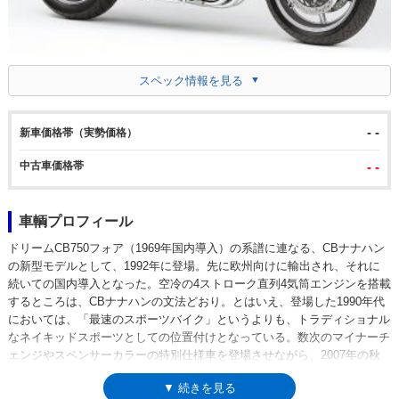
スペック情報を見る
- -
新車価格帯（実勢価格）
中古車価格帯
- -
車輌プロフィール
ドリームCB750フォア（1969年国内導入）の系譜に連なる、CBナナハン
の新型モデルとして、1992年に登場。先に欧州向けに輸出され、それに
続いての国内導入となった。空冷の4ストローク直列4気筒エンジンを搭載
するところは、CBナナハンの文法どおり。とはいえ、登場した1990年代
においては、「最速のスポーツバイク」というよりも、トラディショナル
なネイキッドスポーツとしての位置付けとなっている。数次のマイナーチ
ェンジやスペンサーカラーの特別仕様車を登場させながら、2007年の秋
に発売された2008モデルを最後に、空冷ナナハンエンジン車としてのモ
▼ 続きを見る
デルライフを終えた。