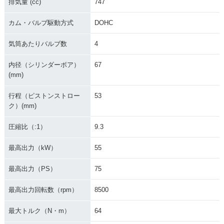
排気量 (cc)
747
カム・バルブ駆動方式
DOHC
気筒あたりバルブ数
4
内径（シリンダーボア）
67
(mm)
行程（ピストンストロー
53
ク）(mm)
圧縮比（:1）
9.3
最高出力（kW）
55
最高出力（PS）
75
最高出力回転数（rpm）
8500
最大トルク（N・m）
64