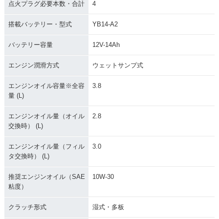
点火プラグ必要本数・合計
4
搭載バッテリー・型式
YB14-A2
バッテリー容量
12V-14Ah
エンジン潤滑方式
ウェットサンプ式
エンジンオイル容量※全容
3.8
量 (L)
エンジンオイル量（オイル
2.8
交換時） (L)
エンジンオイル量（フィル
3.0
タ交換時） (L)
推奨エンジンオイル（SAE
10W-30
粘度）
クラッチ形式
湿式・多板