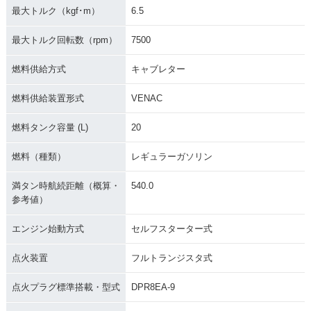
最大トルク（kgf･m）
6.5
最大トルク回転数（rpm）
7500
燃料供給方式
キャブレター
燃料供給装置形式
VENAC
燃料タンク容量 (L)
20
燃料（種類）
レギュラーガソリン
満タン時航続距離（概算・
540.0
参考値）
エンジン始動方式
セルフスターター式
点火装置
フルトランジスタ式
点火プラグ標準搭載・型式
DPR8EA-9