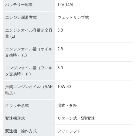
バッテリー容量
12V-14Ah
エンジン潤滑方式
ウェットサンプ式
エンジンオイル容量※全容
3.8
量 (L)
エンジンオイル量（オイル
2.8
交換時） (L)
エンジンオイル量（フィル
3.0
タ交換時） (L)
推奨エンジンオイル（SAE
10W-30
粘度）
クラッチ形式
湿式・多板
変速機形式
リターン式・5段変速
変速機・操作方式
フットシフト