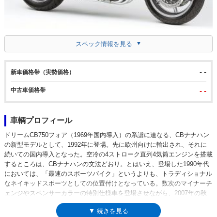
スペック情報を見る
- -
新車価格帯（実勢価格）
中古車価格帯
- -
車輌プロフィール
ドリームCB750フォア（1969年国内導入）の系譜に連なる、CBナナハン
の新型モデルとして、1992年に登場。先に欧州向けに輸出され、それに
続いての国内導入となった。空冷の4ストローク直列4気筒エンジンを搭載
するところは、CBナナハンの文法どおり。とはいえ、登場した1990年代
においては、「最速のスポーツバイク」というよりも、トラディショナル
なネイキッドスポーツとしての位置付けとなっている。数次のマイナーチ
ェンジやスペンサーカラーの特別仕様車を登場させながら、2007年の秋
に発売された2008モデルを最後に、空冷ナナハンエンジン車としてのモ
▼ 続きを見る
デルライフを終えた。