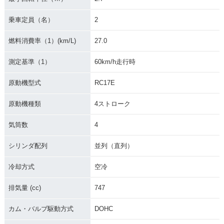
乗車定員（名）
2
燃料消費率（1）(km/L)
27.0
測定基準（1）
60km/h走行時
原動機型式
RC17E
原動機種類
4ストローク
気筒数
4
シリンダ配列
並列（直列）
冷却方式
空冷
排気量 (cc)
747
カム・バルブ駆動方式
DOHC