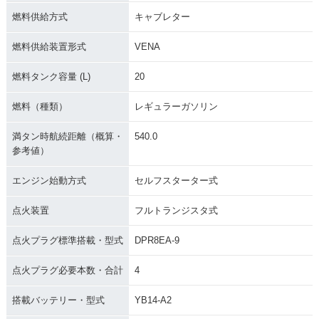
燃料供給方式
キャブレター
燃料供給装置形式
VENA
燃料タンク容量 (L)
20
燃料（種類）
レギュラーガソリン
満タン時航続距離（概算・
540.0
参考値）
エンジン始動方式
セルフスターター式
点火装置
フルトランジスタ式
点火プラグ標準搭載・型式
DPR8EA-9
点火プラグ必要本数・合計
4
搭載バッテリー・型式
YB14-A2