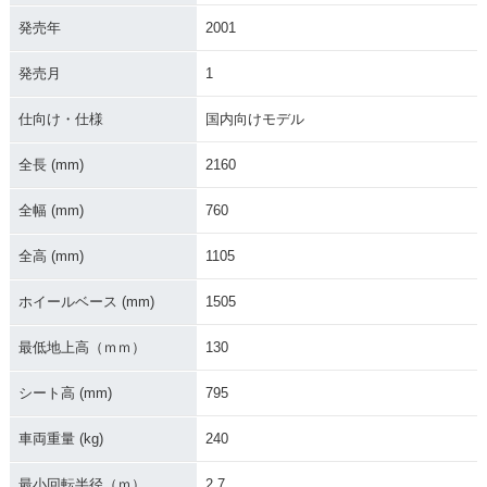
発売年
2001
2001年 CB750・マ
1995年 CB750・カ
1992年 CB750・新
発売月
1
イナーチェンジ
ラーチェンジ
登場
仕向け・仕様
国内向けモデル
全長 (mm)
2160
全幅 (mm)
760
全高 (mm)
1105
ホイールベース (mm)
1505
最低地上高（ｍｍ）
130
シート高 (mm)
795
車両重量 (kg)
240
最小回転半径（ｍ）
2.7