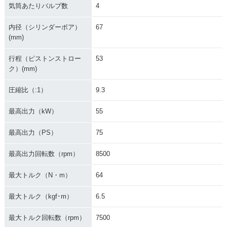
気筒あたりバルブ数
4
内径（シリンダーボア）
67
(mm)
行程（ピストンストロー
53
ク）(mm)
圧縮比（:1）
9.3
最高出力（kW）
55
最高出力（PS）
75
最高出力回転数（rpm）
8500
最大トルク（N・m）
64
最大トルク（kgf･m）
6.5
最大トルク回転数（rpm）
7500