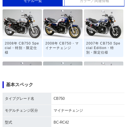
モデル一覧
カラー／関連情報
2008年 CB750 Spe
2008年 CB750・マ
2007年 CB750 Spe
cial・特別・限定仕
イナーチェンジ
cial Edition・特
様
別・限定仕様
基本スペック
2006年 CB750・カ
2005年 CB750・カ
2004年 CB750・マ
タイプグレード名
CB750
ラーチェンジ
ラーチェンジ
イナーチェンジ
モデルチェンジ区分
マイナーチェンジ
型式
BC-RC42