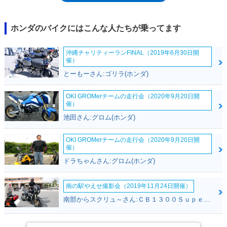
ホンダのバイクにはこんな人たちが乗ってます
沖縄チャリティーランFINAL（2019年6月30日開
催）
とーもーさん:ゴリラ(ホンダ)
OKI GROMerチームの走行会（2020年9月20日開
催）
池田さん:グロム(ホンダ)
OKI GROMerチームの走行会（2020年9月20日開
催）
ドラちゃんさん:グロム(ホンダ)
南の駅やえせ撮影会（2019年11月24日開催）
南部からスクリュ～さん:ＣＢ１３００Ｓｕｐｅｒ Ｆｏｕｒ(ホンダ)