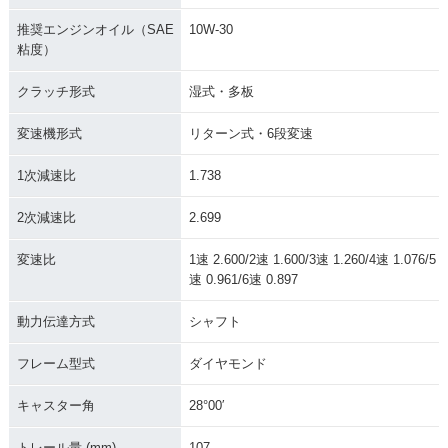
推奨エンジンオイル（SAE
10W-30
粘度）
クラッチ形式
湿式・多板
変速機形式
リターン式・6段変速
1次減速比
1.738
2次減速比
2.699
変速比
1速 2.600/2速 1.600/3速 1.260/4速 1.076/5
速 0.961/6速 0.897
動力伝達方式
シャフト
フレーム型式
ダイヤモンド
キャスター角
28°00′
トレール量 (mm)
107