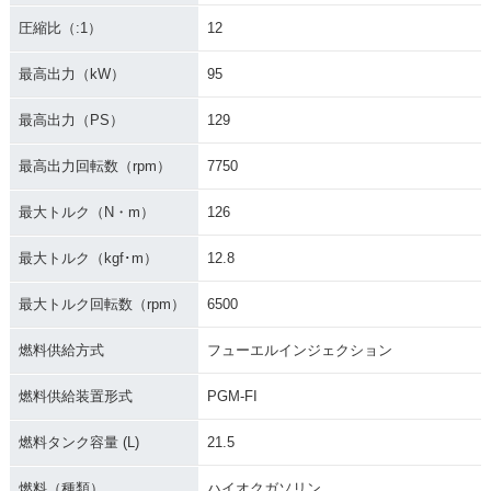
圧縮比（:1）
12
最高出力（kW）
95
最高出力（PS）
129
最高出力回転数（rpm）
7750
最大トルク（N・m）
126
最大トルク（kgf･m）
12.8
最大トルク回転数（rpm）
6500
燃料供給方式
フューエルインジェクション
燃料供給装置形式
PGM-FI
燃料タンク容量 (L)
21.5
燃料（種類）
ハイオクガソリン