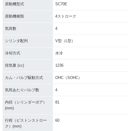
原動機型式
SC70E
原動機種類
4ストローク
気筒数
4
シリンダ配列
V型（L型）
冷却方式
水冷
排気量 (cc)
1236
カム・バルブ駆動方式
OHC（SOHC）
気筒あたりバルブ数
4
内径（シリンダーボア）
81
(mm)
行程（ピストンストロー
60
ク）(mm)