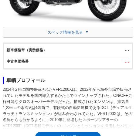
スペック情報を見る
- -
新車価格帯（実勢価格）
中古車価格帯
- -
車輌プロフィール
2014年2月に国内発売されたVFR1200Xは、2012年から海外市場で販売さ
れていたモデルを国内導入するかたちでラインナップされた、ON/OFF走
行可能なクロスオーバーモデルだった。搭載されたエンジンは、排気量
1,236ccの水冷V型4気筒で、有段式の自動変速機であるDCT（デュアルク
ラッチトランスミッション）が組み合わされていた。VFR1200Xは、その
名称からも分かるように、2010年に登場したスポーツツアラーの
VFR1200F（DCT搭載モデル）のエンジンとミッションを採用したバリエ
ーションモデルであると言えた。この国内向けモデルには、ABSやETC車