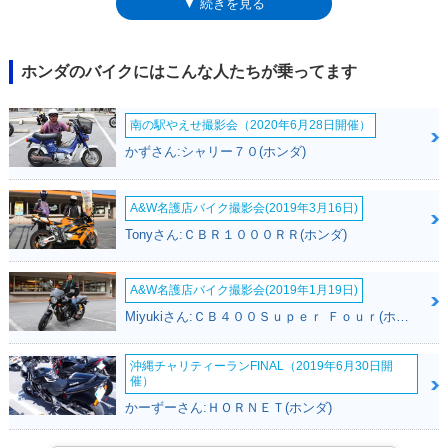
▼ 続きを見る
載器、グリップヒーターなどが標準装備されていた。なお、ホンダによっ
て国内向けモデルが設定される前の2012年6月から、株式会社M-TEC（か
つて無限と呼ばれていた会社）によって、特別仕様車（VFR1200X/XD
MUGEN）が販売された。海外向けのモデル名は「クロスツアラー」で、
ホンダのバイクにはこんな人たちが乗ってます
仕向地によってはVFR1200X名も使われた。2016年モデル（海外向け）で
は、スクリーンが変更され、ユーロ4規制にも適合した。［追記］AT限定
南の駅やえせ撮影会（2020年6月28日開催）
大型二輪免許は、2019年12月1日から施行された道路交通法施行令の一部
改正に伴い、従来の「総排気量0.650リットル以下」という限定が撤廃さ
かずさん:シャリー７０(ホンダ)
れ、排気量の上限なく、クラッチ操作を必要としない車両を運転すること
が可能になった。すなわち、VFR1200X（クロスツアラー）のDCT搭載モ
デルは、AT限定免許で運転することが可能になった。
A&W名護店バイク撮影会(2019年3月16日)
Tonyさん:ＣＢＲ１０００ＲＲ(ホンダ)
A&W名護店バイク撮影会(2019年1月19日)
Miyukiさん:ＣＢ４００Ｓｕｐｅｒ Ｆｏｕｒ(ホンダ)
沖縄チャリティーランFINAL（2019年6月30日開
催）
かーずーさん:ＨＯＲＮＥＴ(ホンダ)