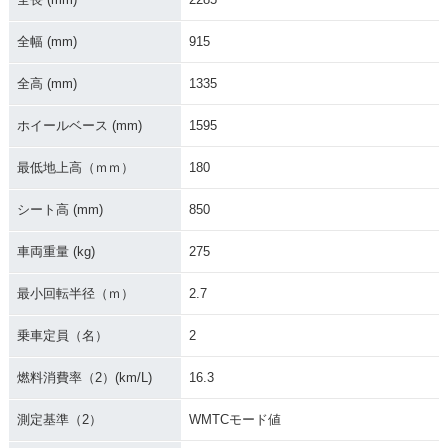
2014年 VFR1200X
2014年 Crosstoure
2014年 Crosstoure
Dual Clutch Trans
r Dual Clutch Tran
r・マイナーチェンジ
全幅 (mm)
915
mission・新登場
smission・マイナー
チェンジ
全高 (mm)
1335
ホイールベース (mm)
1595
最低地上高（ｍｍ）
180
シート高 (mm)
850
2012年 VFR1200X
2012年 VFR1200X
2012年 Crosstoure
D MUGEN・特別・
MUGEN・特別・限
r Dual Clutch Tran
車両重量 (kg)
275
限定仕様
定仕様
smission
最小回転半径（ｍ）
2.7
乗車定員（名）
2
燃料消費率（2）(km/L)
16.3
2012年 Crosstoure
測定基準（2）
WMTCモード値
r