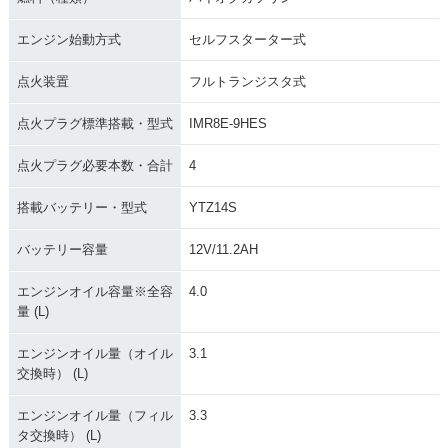
エンジン始動方式
セルフスターター式
点火装置
フルトランジスタ式
点火プラグ標準搭載・型式
IMR8E-9HES
点火プラグ必要本数・合計
4
搭載バッテリー・型式
YTZ14S
バッテリー容量
12V/11.2AH
エンジンオイル容量※全容
4.0
量 (L)
エンジンオイル量（オイル
3.1
交換時） (L)
エンジンオイル量（フィル
3.3
タ交換時） (L)