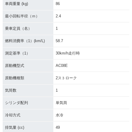
車両重量 (kg)
86
最小回転半径（ｍ）
2.4
乗車定員（名）
1
燃料消費率（1）(km/L)
58.7
測定基準（1）
30km/h走行時
原動機型式
AC08E
原動機種類
2ストローク
気筒数
1
シリンダ配列
単気筒
冷却方式
水冷
排気量 (cc)
49