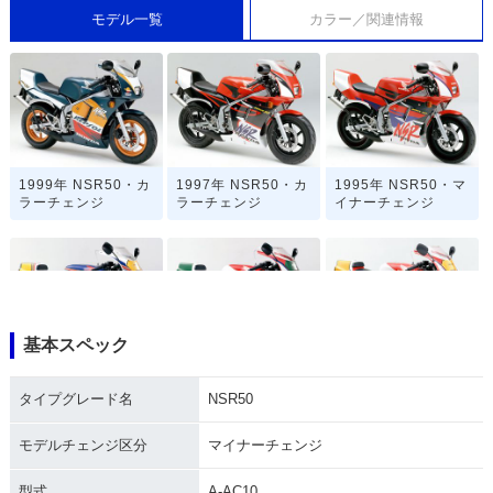
モデル一覧
カラー／関連情報
1999年 NSR50・カ
1997年 NSR50・カ
1995年 NSR50・マ
ラーチェンジ
ラーチェンジ
イナーチェンジ
基本スペック
1994年 NSR50 ス
1994年 NSR50・カ
1993年 NSR50・マ
ペシャルカラー・特
ラーチェンジ
イナーチェンジ
タイプグレード名
NSR50
別・限定仕様
モデルチェンジ区分
マイナーチェンジ
型式
A-AC10