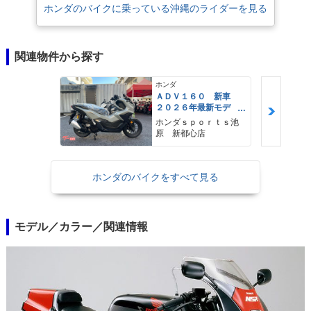
ホンダのバイクに乗っている沖縄のライダーを見る
関連物件から探す
ホンダ
ＡＤＶ１６０ 新車
２０２６年最新モデ
ル パールスモーキー
ホンダｓｐｏｒｔｓ池
グレー スマートキ
原 新都心店
ー ２９Ｌメットイ
ン ＵＳＢ Ｔｙｐｅ
−Ｃ装備
ホンダのバイクをすべて見る
モデル／カラー／関連情報