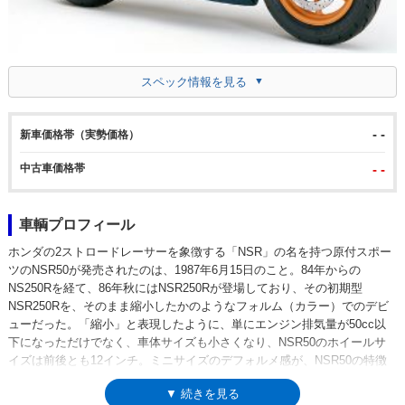
スペック情報を見る
- -
新車価格帯（実勢価格）
中古車価格帯
- -
車輌プロフィール
ホンダの2ストロードレーサーを象徴する「NSR」の名を持つ原付スポー
ツのNSR50が発売されたのは、1987年6月15日のこと。84年からの
NS250Rを経て、86年秋にはNSR250Rが登場しており、その初期型
NSR250Rを、そのまま縮小したかのようなフォルム（カラー）でのデビ
ューだった。「縮小」と表現したように、単にエンジン排気量が50cc以
下になっただけでなく、車体サイズも小さくなり、NSR50のホイールサ
イズは前後とも12インチ。ミニサイズのデフォルメ感が、NSR50の特徴
だった。ただし、見た目のかわいさとは裏腹に、走りの性能はレーサーレ
▼ 続きを見る
プリカそのものと言ってよく、ツインチューブフレームに、スリムで長い