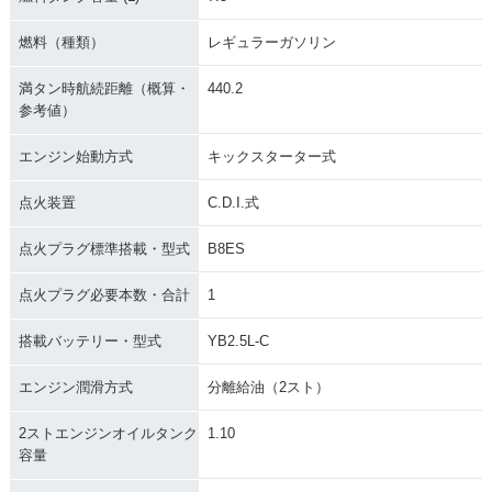
燃料（種類）
レギュラーガソリン
満タン時航続距離（概算・
440.2
参考値）
エンジン始動方式
キックスターター式
点火装置
C.D.I.式
点火プラグ標準搭載・型式
B8ES
点火プラグ必要本数・合計
1
搭載バッテリー・型式
YB2.5L-C
エンジン潤滑方式
分離給油（2スト）
2ストエンジンオイルタンク
1.10
容量