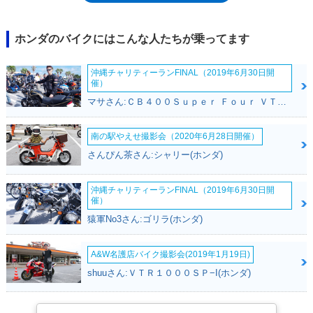
燃料タンク、油圧ディスク式の前後ブレーキ、バンク角を稼ぐステップ位
置など、その装備は本気の走りを支えるものだった。エンジンは、NS50F
や少し後のNS-1にも使われる49ccの水冷2スト単気筒エンジンで、自主規
ホンダのバイクにはこんな人たちが乗ってます
制値いっぱいの7.2psを1万回転で発生させていた。1989年と95年のマイ
ナーチェンジで、それぞれカウルデザインを一新した他は、カラーチェン
沖縄チャリティーランFINAL（2019年6月30日開
ジと特別仕様車の設定があったぐらい。1999年モデルとして、レプソル
催）
カラー（当時、WGPでホンダワークスのメインスポンサーだったスペイ
マサさん:ＣＢ４００Ｓｕｐｅｒ Ｆｏｕｒ ＶＴＥＣ ＳＰＥＣ２(ホンダ)
ンの大手石油会社）を設定したのを最後に、ラインアップから姿を消し
た。すでにNS-1もカタログ落ちしており、NSR50を最後に、ホンダの原
付1種フルカウルモデルは姿を消した。ちなみに、NSR50の姉妹モデルと
南の駅やえせ撮影会（2020年6月28日開催）
して、原付2種・79ccエンジン搭載のNSR80が存在したが、NSR50と80の
さんぴん茶さん:シャリー(ホンダ)
デビューは同時ではなく、NSR80の発売は、約5ヶ月遅れの87年11月だっ
た。
沖縄チャリティーランFINAL（2019年6月30日開
催）
猿軍No3さん:ゴリラ(ホンダ)
A&W名護店バイク撮影会(2019年1月19日)
shuuさん:ＶＴＲ１０００ＳＰ−I(ホンダ)