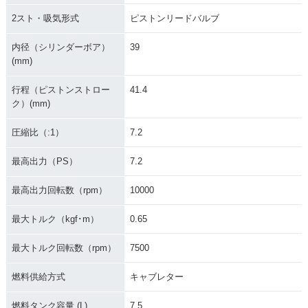
2スト・吸気形式
ピストンリードバルブ
内径（シリンダーボア）
39
(mm)
行程（ピストンストロー
41.4
ク）(mm)
圧縮比（:1）
7.2
最高出力（PS）
7.2
最高出力回転数（rpm）
10000
最大トルク（kgf･m）
0.65
最大トルク回転数（rpm）
7500
燃料供給方式
キャブレター
燃料タンク容量 (L)
7.5