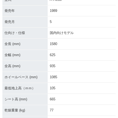
発売年
1989
1992年 NSR50・カ
1990年 NSR50・カ
1990年 NSR50・特
発売月
5
ラーチェンジ
ラーチェンジ
別・限定仕様
仕向け・仕様
国内向けモデル
全長 (mm)
1580
全幅 (mm)
625
1989年 NSR50・マ
1989年 NSR50・カ
1988年 NSR50・カ
全高 (mm)
935
イナーチェンジ
ラーチェンジ
ラーチェンジ
ホイールベース (mm)
1085
最低地上高（ｍｍ）
105
シート高 (mm)
665
1988年 NSR50・特
1987年 NSR50・新
乾燥重量 (kg)
77
別・限定仕様
登場