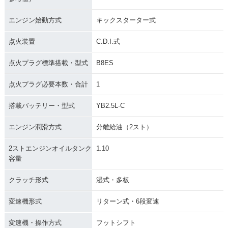
エンジン始動方式
キックスターター式
点火装置
C.D.I.式
点火プラグ標準搭載・型式
B8ES
点火プラグ必要本数・合計
1
搭載バッテリー・型式
YB2.5L-C
エンジン潤滑方式
分離給油（2スト）
2ストエンジンオイルタンク
1.10
容量
クラッチ形式
湿式・多板
変速機形式
リターン式・6段変速
変速機・操作方式
フットシフト