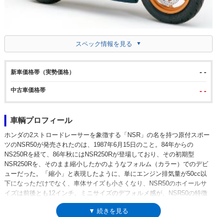
スペック情報を見る
- -
新車価格帯（実勢価格）
中古車価格帯
- -
車輌プロフィール
ホンダの2ストロードレーサーを象徴する「NSR」の名を持つ原付スポー
ツのNSR50が発売されたのは、1987年6月15日のこと。84年からの
NS250Rを経て、86年秋にはNSR250Rが登場しており、その初期型
NSR250Rを、そのまま縮小したかのようなフォルム（カラー）でのデビ
ューだった。「縮小」と表現したように、単にエンジン排気量が50cc以
下になっただけでなく、車体サイズも小さくなり、NSR50のホイールサ
イズは前後とも12インチ。ミニサイズのデフォルメ感が、NSR50の特徴
だった。ただし、見た目のかわいさとは裏腹に、走りの性能はレーサーレ
▼ 続きを見る
プリカそのものと言ってよく、ツインチューブフレームに、スリムで長い