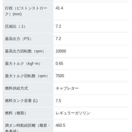
行程（ピストンストロー
41.4
ク）(mm)
圧縮比（:1）
7.2
最高出力（PS）
7.2
最高出力回転数（rpm）
10000
最大トルク（kgf･m）
0.65
最大トルク回転数（rpm）
7500
燃料供給方式
キャブレター
燃料タンク容量 (L)
7.5
燃料（種類）
レギュラーガソリン
満タン時航続距離（概算・
460.5
参考値）