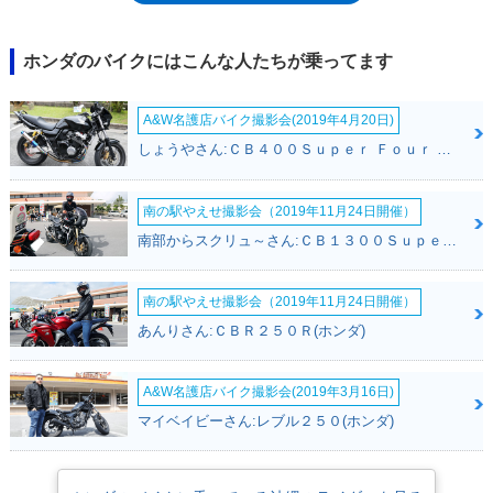
燃料タンク、油圧ディスク式の前後ブレーキ、バンク角を稼ぐステップ位
置など、その装備は本気の走りを支えるものだった。エンジンは、NS50F
や少し後のNS-1にも使われる49ccの水冷2スト単気筒エンジンで、自主規
ホンダのバイクにはこんな人たちが乗ってます
制値いっぱいの7.2psを1万回転で発生させていた。1989年と95年のマイ
ナーチェンジで、それぞれカウルデザインを一新した他は、カラーチェン
A&W名護店バイク撮影会(2019年4月20日)
ジと特別仕様車の設定があったぐらい。1999年モデルとして、レプソル
カラー（当時、WGPでホンダワークスのメインスポンサーだったスペイ
しょうやさん:ＣＢ４００Ｓｕｐｅｒ Ｆｏｕｒ ＶＴＥＣ ＳＰＥＣ３(ホンダ)
ンの大手石油会社）を設定したのを最後に、ラインアップから姿を消し
た。すでにNS-1もカタログ落ちしており、NSR50を最後に、ホンダの原
付1種フルカウルモデルは姿を消した。ちなみに、NSR50の姉妹モデルと
南の駅やえせ撮影会（2019年11月24日開催）
して、原付2種・79ccエンジン搭載のNSR80が存在したが、NSR50と80の
南部からスクリュ～さん:ＣＢ１３００Ｓｕｐｅｒ Ｆｏｕｒ(ホンダ)
デビューは同時ではなく、NSR80の発売は、約5ヶ月遅れの87年11月だっ
た。
南の駅やえせ撮影会（2019年11月24日開催）
あんりさん:ＣＢＲ２５０Ｒ(ホンダ)
A&W名護店バイク撮影会(2019年3月16日)
マイベイビーさん:レブル２５０(ホンダ)