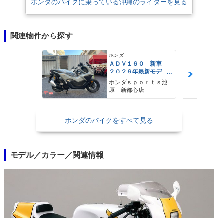
ホンダのバイクに乗っている沖縄のライダーを見る
関連物件から探す
ホンダ
ＡＤＶ１６０ 新車
２０２６年最新モデ
ル パールスモーキー
ホンダｓｐｏｒｔｓ池
グレー スマートキ
原 新都心店
ー ２９Ｌメットイ
ン ＵＳＢ Ｔｙｐｅ
−Ｃ装備
ホンダのバイクをすべて見る
モデル／カラー／関連情報