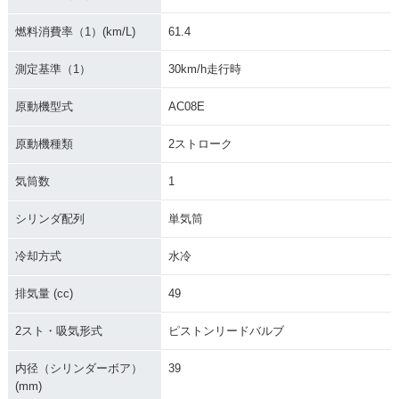
燃料消費率（1）(km/L)
61.4
測定基準（1）
30km/h走行時
原動機型式
AC08E
原動機種類
2ストローク
気筒数
1
シリンダ配列
単気筒
冷却方式
水冷
排気量 (cc)
49
2スト・吸気形式
ピストンリードバルブ
内径（シリンダーボア）
39
(mm)