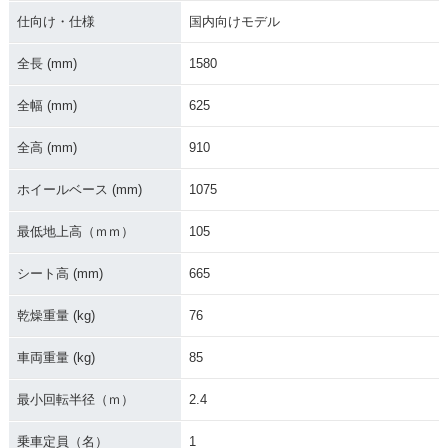
仕向け・仕様
国内向けモデル
全長 (mm)
1580
全幅 (mm)
625
1989年 NSR50・マ
1989年 NSR50・カ
1988年 NSR50・カ
全高 (mm)
910
イナーチェンジ
ラーチェンジ
ラーチェンジ
ホイールベース (mm)
1075
最低地上高（ｍｍ）
105
シート高 (mm)
665
1988年 NSR50・特
1987年 NSR50・新
乾燥重量 (kg)
76
別・限定仕様
登場
車両重量 (kg)
85
最小回転半径（ｍ）
2.4
乗車定員（名）
1