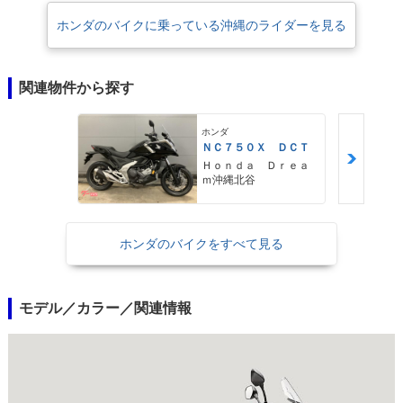
された。［備考］AT限定の大型二輪免許は、2019年12月1日から施行され
ホンダのバイクに乗っている沖縄のライダーを見る
た道路交通法施行令の一部改正に伴い、従来の「総排気量0.650リットル
以下」という限定が撤廃され、排気量の上限なく、クラッチ操作を必要と
しない車両を運転することが可能になった。すなわち、NC750XのDCT搭
関連物件から探す
載モデルは、AT限定免許で運転することが可能になった。
ホンダ
ＮＣ７５０Ｘ ＤＣＴ
Ｈｏｎｄａ Ｄｒｅａ
ｍ沖縄北谷
ホンダのバイクをすべて見る
モデル／カラー／関連情報