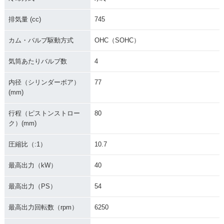
排気量 (cc)
745
カム・バルブ駆動方式
OHC（SOHC）
2017年 NC750X Ty
2017年 NC750X D
2017年 NC750X D
気筒あたりバルブ数
4
pe LD・カラーチェ
ual Clutch Transmi
ual Clutch Transmi
ンジ
ssion ABS E Packa
ssion ABS・カラー
ge・カラーチェンジ
チェンジ
内径（シリンダーボア）
77
(mm)
行程（ピストンストロー
80
ク）(mm)
圧縮比（:1）
10.7
2017年 NC750X AB
2017年 NC750X・
2016年 NC750X Ty
S・カラーチェンジ
カラーチェンジ
pe LD Dual Clutch
最高出力（kW）
40
Transmission ABS
E Package
最高出力（PS）
54
最高出力回転数（rpm）
6250