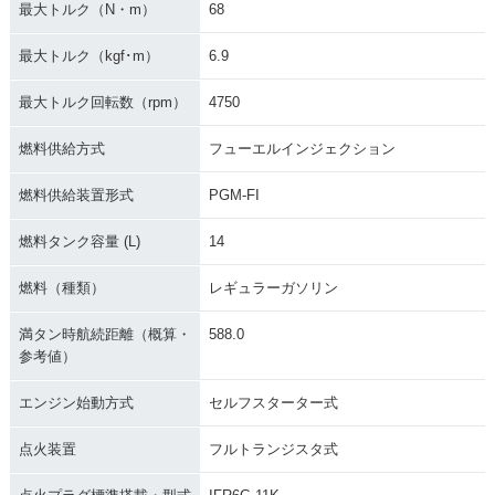
最大トルク（N・m）
68
最大トルク（kgf･m）
6.9
2016年 NC750X D
2016年 NC750X Ty
2016年 NC750X Ty
ual Clutch Transmi
pe LD Dual Clutch
pe LD ABS
最大トルク回転数（rpm）
4750
ssion ABS E Packa
Transmission ABS
ge
燃料供給方式
フューエルインジェクション
燃料供給装置形式
PGM-FI
燃料タンク容量 (L)
14
燃料（種類）
レギュラーガソリン
2016年 NC750X Ty
2016年 NC750X D
2016年 NC750X AB
pe LD
ual Clutch Transmi
S
ssion ABS
満タン時航続距離（概算・
588.0
参考値）
エンジン始動方式
セルフスターター式
点火装置
フルトランジスタ式