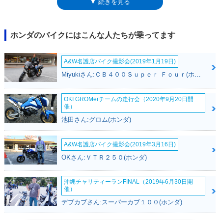
▼ 続きを見る
ク位置は収納ボックスとなっており、形状にもよるがヘルメットも入れる
ことができた。登場時から、標準モデル、ABS搭載モデル、ABS及び自
動変速を行うDCT（デュアル・クラッチ・トランスミッション）も搭載し
たモデルをラインナップし、それぞれにシート高を30ミリ下げたタイプ
ホンダのバイクにはこんな人たちが乗ってます
LDも設定された。非DCT（マニュアルミッション）モデルのメーターに
は、ギアポジションの表示も追加された。2014年4月には、DCT・ABS搭
A&W名護店バイク撮影会(2019年1月19日)
載モデルに、ETC車載器とグリップヒーターを装備した「Eパッケージ」
を追加設定。2016年1月には、LEDヘッドライトを採用するなど、スタイ
Miyukiさん:ＣＢ４００Ｓｕｐｅｒ Ｆｏｕｒ(ホンダ)
リングを一新してフルモデルチェンジを行った（RC90）。同時に平成28
年の排出ガス規制に対応した。2018年モデルからは、タイプLDが標準設
OKI GROMerチームの走行会（2020年9月20日開
定となった。また、2018年のEパッケージ仕様車には、トラクションコン
催）
トロールが装備された。2019年モデルでは、再びバリエーションが整理
池田さん:グロム(ホンダ)
され、全モデルにグリップヒーター、ETC車載器、トラクションコントロ
ール、ABSが標準装備された。これにより、ミッションがDCTなのかマニ
ュアルなのかの、2タイプ設定になった。2021年モデルではマイナーチェ
A&W名護店バイク撮影会(2019年3月16日)
ンジを受け、欧州規制のユーロ5に適合。スタイルもコンセプトキープの
OKさん:ＶＴＲ２５０(ホンダ)
まま変更された。引き続き、6速マニュアルミッションとDCTの2仕様をラ
インナップ。この2021年モデルは、2021年2月から日本でも販売された
（令和2年規制適合）。2024年11月のEICMA（ミラノショー）で、2025
沖縄チャリティーランFINAL（2019年6月30日開
催）
年モデルが発表された。ここまで一貫してシングルディスク式だったフロ
ントブレーキは、ダブルディスク式を採用し、フロントマスク含めたフェ
デブカブさん:スーパーカブ１００(ホンダ)
アリングデザインも変更されていた。これまでモノクロだったメーターは
フルカラー化された。2025年モデルは、2025年2月から日本国内でも販売