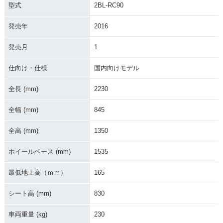
ssion・カラーチェ
型式
2BL-RC90
ンジ
発売年
2016
発売月
1
仕向け・仕様
国内向けモデル
2021年 NC750X D
2021年 NC750X・
2021年 NC750X D
全長 (mm)
2230
ual Clutch Transmi
フルモデルチェンジ
ual Clutch Transmi
ssion・フルモデル
ssion
全幅 (mm)
845
チェンジ
全高 (mm)
1350
ホイールベース (mm)
1535
最低地上高（ｍｍ）
165
2021年 NC750X
2019年 NC750X D
2019年 NC750X・
シート高 (mm)
830
ual Clutch Transmi
マイナーチェンジ
ssion・マイナーチ
ェンジ
車両重量 (kg)
230