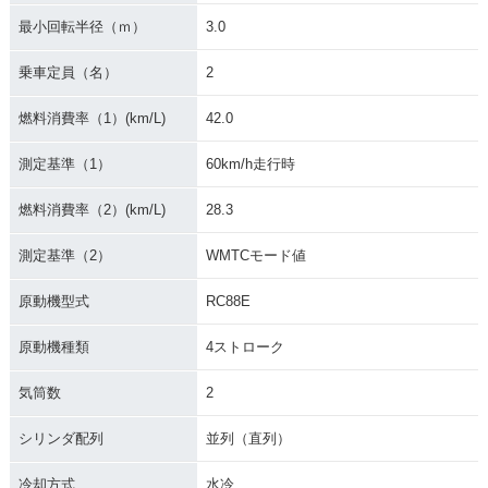
最小回転半径（ｍ）
3.0
乗車定員（名）
2
燃料消費率（1）(km/L)
42.0
2018年 NC750X D
2018年 NC750X AB
2018年 NC750X・
ual Clutch Transmi
S E Package・マイ
マイナーチェンジ
測定基準（1）
60km/h走行時
ssion ABS E Packa
ナーチェンジ
ge・マイナーチェン
ジ
燃料消費率（2）(km/L)
28.3
測定基準（2）
WMTCモード値
原動機型式
RC88E
原動機種類
4ストローク
2017年 NC750X Ty
2017年 NC750X Ty
2017年 NC750X Ty
pe LD Dual Clutch
pe LD Dual Clutch
pe LD ABS・カラー
気筒数
2
Transmission ABS
Transmission AB
チェンジ
E Package・カラー
S・カラーチェンジ
シリンダ配列
並列（直列）
チェンジ
冷却方式
水冷