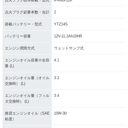
点火プラグ標準搭載・型式
IFR6G-11K
2016年 NC750X・
2014年 NC750X Ty
2014年 NC750X D
フルモデルチェンジ
pe LD Dual Clutch
ual Clutch Transmi
Transmission ABS
ssion ABS E Packa
点火プラグ必要本数・合計
2
E Package・追加
ge・追加
搭載バッテリー・型式
YTZ14S
バッテリー容量
12V-11.2Ah10HR
エンジン潤滑方式
ウェットサンプ式
2014年 NC750X Ty
2014年 NC750X Ty
2014年 NC750X Ty
エンジンオイル容量※全容
4.1
pe LD Dual Clutch
pe LD ABS
pe LD
量 (L)
Transmission ABS
エンジンオイル量（オイル
3.2
交換時） (L)
エンジンオイル量（フィル
3.4
タ交換時） (L)
2014年 NC750X D
2014年 NC750X AB
2014年 NC750X・
推奨エンジンオイル（SAE
10W-30
ual Clutch Transmi
S
新登場
粘度）
ssion ABS