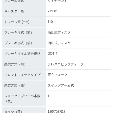
フレーム型式
ダイヤモンド
キャスター角
27°00'
トレール量 (mm)
110
ブレーキ形式（前）
油圧式ディスク
ブレーキ形式（後）
油圧式ディスク
ブレーキオイル適合規格
DOT 4
懸架方式（前）
テレスコピックフォーク
フロントフォークタイプ
正立フォーク
懸架方式（後）
スイングアーム式
ショックアブソーバ本数
1
（後）
タイヤ（前）
120/70ZR17