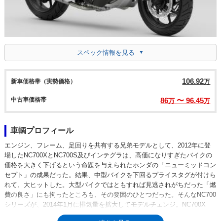
スペック情報を見る
106.92
新車価格帯（実勢価格）
万
中古車価格帯
86
〜 96.45
万
万
車輌プロフィール
エンジン、フレーム、足回りを共有する兄弟モデルとして、2012年に登
場したNC700XとNC700S及びインテグラは、高価になりすぎたバイクの
価格を大きく下げるという命題を与えられたホンダの「ニューミッドコン
セプト」の成果だった。結果、中型バイクを下回るプライスタグが付けら
れて、大ヒットした。大型バイクではともすれば見逃されがちだった「燃
費の良さ」にも拘ったところも、その要因のひとつだった。そんなNC700
シリーズが、2014年1月に排気量を拡大してモデルチェンジ。NC700X
は、NC750X（RC72）となった。NC700Xから引き続き、通常の燃料タン