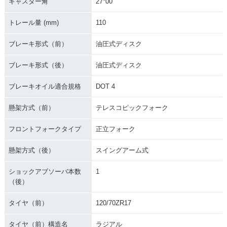
キャスター角
27°00'
トレール量 (mm)
110
ブレーキ形式（前）
油圧式ディスク
ブレーキ形式（後）
油圧式ディスク
ブレーキオイル適合規格
DOT 4
懸架方式（前）
テレスコピックフォーク
フロントフォークタイプ
正立フォーク
懸架方式（後）
スイングアーム式
ショックアブソーバ本数
1
（後）
タイヤ（前）
120/70ZR17
タイヤ（前）構造名
ラジアル