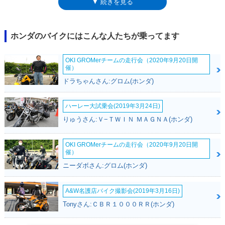
▼ 続きを見る
ク位置は収納ボックスとなっており、形状にもよるがヘルメットも入れる
ことができた。登場時から、標準モデル、ABS搭載モデル、ABS及び自
動変速を行うDCT（デュアル・クラッチ・トランスミッション）も搭載し
たモデルをラインナップし、それぞれにシート高を30ミリ下げたタイプ
ホンダのバイクにはこんな人たちが乗ってます
LDも設定された。非DCT（マニュアルミッション）モデルのメーターに
は、ギアポジションの表示も追加された。2014年4月には、DCT・ABS搭
OKI GROMerチームの走行会（2020年9月20日開
載モデルに、ETC車載器とグリップヒーターを装備した「Eパッケージ」
催）
を追加設定。2016年1月には、LEDヘッドライトを採用するなど、スタイ
ドラちゃんさん:グロム(ホンダ)
リングを一新してフルモデルチェンジを行った（RC90）。同時に平成28
年の排出ガス規制に対応した。2018年モデルからは、タイプLDが標準設
定となった。また、2018年のEパッケージ仕様車には、トラクションコン
ハーレー大試乗会(2019年3月24日)
トロールが装備された。2019年モデルでは、再びバリエーションが整理
りゅうさん:Ｖ−ＴＷＩＮ ＭＡＧＮＡ(ホンダ)
され、全モデルにグリップヒーター、ETC車載器、トラクションコントロ
ール、ABSが標準装備された。これにより、ミッションがDCTなのかマニ
ュアルなのかの、2タイプ設定になった。2021年モデルではマイナーチェ
OKI GROMerチームの走行会（2020年9月20日開
催）
ンジを受け、欧州規制のユーロ5に適合。スタイルもコンセプトキープの
まま変更された。引き続き、6速マニュアルミッションとDCTの2仕様をラ
ニーダボさん:グロム(ホンダ)
インナップ。この2021年モデルは、2021年2月から日本でも販売された
（令和2年規制適合）。2024年11月のEICMA（ミラノショー）で、2025
A&W名護店バイク撮影会(2019年3月16日)
年モデルが発表された。ここまで一貫してシングルディスク式だったフロ
Tonyさん:ＣＢＲ１０００ＲＲ(ホンダ)
ントブレーキは、ダブルディスク式を採用し、フロントマスク含めたフェ
アリングデザインも変更されていた。これまでモノクロだったメーターは
フルカラー化された。2025年モデルは、2025年2月から日本国内でも販売