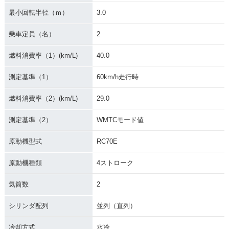
最小回転半径（ｍ）
3.0
乗車定員（名）
2
燃料消費率（1）(km/L)
40.0
2018年 NC750X D
2018年 NC750X AB
2018年 NC750X・
ual Clutch Transmi
S E Package・マイ
マイナーチェンジ
測定基準（1）
60km/h走行時
ssion ABS E Packa
ナーチェンジ
ge・マイナーチェン
ジ
燃料消費率（2）(km/L)
29.0
測定基準（2）
WMTCモード値
原動機型式
RC70E
原動機種類
4ストローク
2017年 NC750X Ty
2017年 NC750X Ty
2017年 NC750X Ty
pe LD Dual Clutch
pe LD Dual Clutch
pe LD ABS・カラー
気筒数
2
Transmission ABS
Transmission AB
チェンジ
E Package・カラー
S・カラーチェンジ
シリンダ配列
並列（直列）
チェンジ
冷却方式
水冷