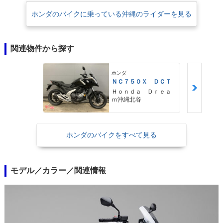
された。［備考］AT限定の大型二輪免許は、2019年12月1日から施行され
ホンダのバイクに乗っている沖縄のライダーを見る
た道路交通法施行令の一部改正に伴い、従来の「総排気量0.650リットル
以下」という限定が撤廃され、排気量の上限なく、クラッチ操作を必要と
しない車両を運転することが可能になった。すなわち、NC750XのDCT搭
関連物件から探す
載モデルは、AT限定免許で運転することが可能になった。
ホンダ
ＮＣ７５０Ｘ ＤＣＴ
Ｈｏｎｄａ Ｄｒｅａ
ｍ沖縄北谷
ホンダのバイクをすべて見る
モデル／カラー／関連情報