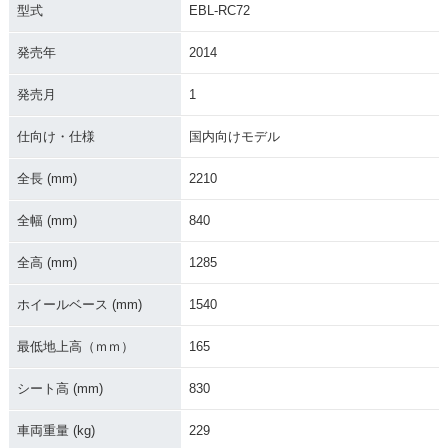
ssion・カラーチェ
型式
EBL-RC72
ンジ
発売年
2014
発売月
1
仕向け・仕様
国内向けモデル
2021年 NC750X D
2021年 NC750X・
2021年 NC750X D
全長 (mm)
2210
ual Clutch Transmi
フルモデルチェンジ
ual Clutch Transmi
ssion・フルモデル
ssion
全幅 (mm)
840
チェンジ
全高 (mm)
1285
ホイールベース (mm)
1540
最低地上高（ｍｍ）
165
2021年 NC750X
2019年 NC750X D
2019年 NC750X・
シート高 (mm)
830
ual Clutch Transmi
マイナーチェンジ
ssion・マイナーチ
ェンジ
車両重量 (kg)
229