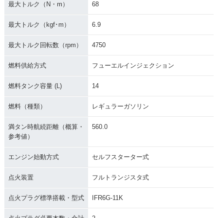
最大トルク（N・m）
68
最大トルク（kgf･m）
6.9
2016年 NC750X D
2016年 NC750X Ty
2016年 NC750X Ty
ual Clutch Transmi
pe LD Dual Clutch
pe LD ABS
最大トルク回転数（rpm）
4750
ssion ABS E Packa
Transmission ABS
ge
燃料供給方式
フューエルインジェクション
燃料タンク容量 (L)
14
燃料（種類）
レギュラーガソリン
満タン時航続距離（概算・
560.0
2016年 NC750X Ty
2016年 NC750X D
2016年 NC750X AB
参考値）
pe LD
ual Clutch Transmi
S
ssion ABS
エンジン始動方式
セルフスターター式
点火装置
フルトランジスタ式
点火プラグ標準搭載・型式
IFR6G-11K