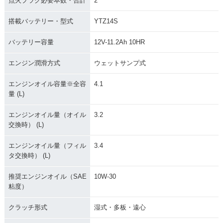
点火プラグ必要本数・合計
2
2016年 NC750X・
2014年 NC750X Ty
2014年 NC750X D
フルモデルチェンジ
pe LD Dual Clutch
ual Clutch Transmi
Transmission ABS
ssion ABS E Packa
搭載バッテリー・型式
YTZ14S
E Package・追加
ge・追加
バッテリー容量
12V-11.2Ah 10HR
エンジン潤滑方式
ウェットサンプ式
エンジンオイル容量※全容
4.1
量 (L)
2014年 NC750X Ty
2014年 NC750X Ty
2014年 NC750X Ty
pe LD Dual Clutch
pe LD ABS
pe LD
エンジンオイル量（オイル
3.2
Transmission ABS
交換時） (L)
エンジンオイル量（フィル
3.4
タ交換時） (L)
推奨エンジンオイル（SAE
10W-30
粘度）
2014年 NC750X D
2014年 NC750X AB
2014年 NC750X・
ual Clutch Transmi
S
新登場
クラッチ形式
湿式・多板・遠心
ssion ABS