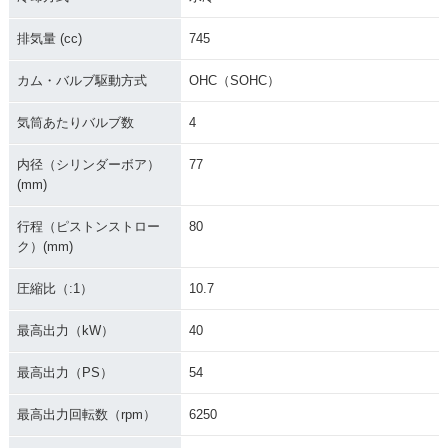
排気量 (cc)
745
カム・バルブ駆動方式
OHC（SOHC）
2017年 NC750X Ty
2017年 NC750X D
2017年 NC750X D
気筒あたりバルブ数
4
pe LD・カラーチェ
ual Clutch Transmi
ual Clutch Transmi
ンジ
ssion ABS E Packa
ssion ABS・カラー
ge・カラーチェンジ
チェンジ
内径（シリンダーボア）
77
(mm)
行程（ピストンストロー
80
ク）(mm)
圧縮比（:1）
10.7
2017年 NC750X AB
2017年 NC750X・
2016年 NC750X Ty
S・カラーチェンジ
カラーチェンジ
pe LD Dual Clutch
最高出力（kW）
40
Transmission ABS
E Package
最高出力（PS）
54
最高出力回転数（rpm）
6250