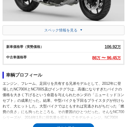
スペック情報を見る
106.92
新車価格帯（実勢価格）
万
中古車価格帯
86
〜 96.45
万
万
車輌プロフィール
エンジン、フレーム、足回りを共有する兄弟モデルとして、2012年に登
場したNC700XとNC700S及びインテグラは、高価になりすぎたバイクの
価格を大きく下げるという命題を与えられたホンダの「ニューミッドコン
セプト」の成果だった。結果、中型バイクを下回るプライスタグが付けら
れて、大ヒットした。大型バイクではともすれば見逃されがちだった「燃
費の良さ」にも拘ったところも、その要因のひとつだった。そんなNC700
シリーズが、2014年1月に排気量を拡大してモデルチェンジ。NC700X
は、NC750X（RC72）となった。NC700Xから引き続き、通常の燃料タン