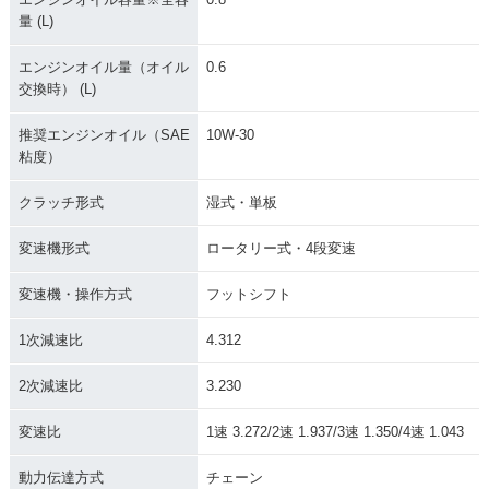
量 (L)
エンジンオイル量（オイル
0.6
交換時） (L)
推奨エンジンオイル（SAE
10W-30
粘度）
クラッチ形式
湿式・単板
変速機形式
ロータリー式・4段変速
変速機・操作方式
フットシフト
1次減速比
4.312
2次減速比
3.230
変速比
1速 3.272/2速 1.937/3速 1.350/4速 1.043
動力伝達方式
チェーン