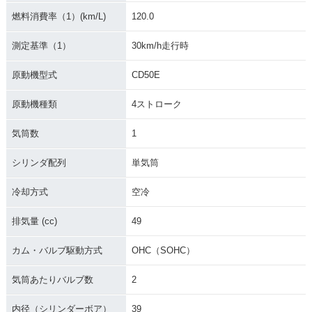
燃料消費率（1）(km/L)
120.0
測定基準（1）
30km/h走行時
1968年 BENLY CD
50・新登場
原動機型式
CD50E
原動機種類
4ストローク
気筒数
1
シリンダ配列
単気筒
冷却方式
空冷
排気量 (cc)
49
カム・バルブ駆動方式
OHC（SOHC）
気筒あたりバルブ数
2
内径（シリンダーボア）
39