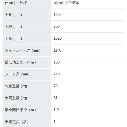
ジ
ジ
ジ
仕向け・仕様
国内向けモデル
全長 (mm)
1805
全幅 (mm)
700
全高 (mm)
1020
1973年 BENLY CD
1973年 BENLY CD
1978年 BENLY CD
50 セル付
50・マイナーチェン
50・マイナーチェン
ホイールベース (mm)
1170
ジ
ジ
最低地上高（ｍｍ）
130
シート高 (mm)
740
乾燥重量 (kg)
76
1968年 BENLY CD
1970年 BENLY CD
1970年 BENLY CD
車両重量 (kg)
81
50 セル付・新登場
50 セル付・マイナ
50・マイナーチェン
ーチェンジ
ジ
最小回転半径（ｍ）
1.9
乗車定員（名）
1