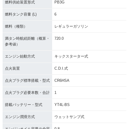
燃料供給装置形式
PB3G
燃料タンク容量 (L)
6
燃料（種類）
レギュラーガソリン
満タン時航続距離（概算・
720.0
参考値）
エンジン始動方式
キックスターター式
点火装置
C.D.I.式
点火プラグ標準搭載・型式
CR6HSA
点火プラグ必要本数・合計
1
搭載バッテリー・型式
YT4L-BS
エンジン潤滑方式
ウェットサンプ式
エンジンオイル容量※全容
0.8