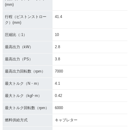
(mm)
行程（ピストンストロー
41.4
ク）(mm)
圧縮比（:1）
10
最高出力（kW）
2.8
最高出力（PS）
3.8
最高出力回転数（rpm）
7000
最大トルク（N・m）
4.1
最大トルク（kgf･m）
0.42
最大トルク回転数（rpm）
6000
燃料供給方式
キャブレター