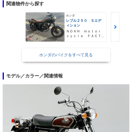
関連物件から探す
ホンダ
レブル２５０ Ｓエデ
ィション
ＮＯＡＨ ｍｏｔｏｒ
ｃｙｃｌｅ ＦＡＣＴ
ＯＲＹ ノア・モータ
ーサイクル・ファクト
リー
ホンダのバイクをすべて見る
モデル／カラー／関連情報