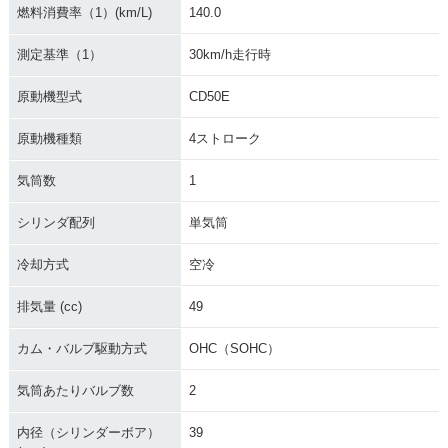
燃料消費率（1）(km/L)
140.0
測定基準（1）
30km/h走行時
1968年 BENLY CD
50・新登場
原動機型式
CD50E
原動機種類
4ストローク
気筒数
1
シリンダ配列
単気筒
冷却方式
空冷
排気量 (cc)
49
カム・バルブ駆動方式
OHC（SOHC）
気筒あたりバルブ数
2
内径（シリンダーボア）
39