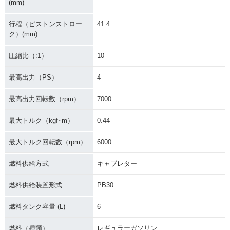
(mm)
行程（ピストンストロー
41.4
ク）(mm)
圧縮比（:1）
10
最高出力（PS）
4
最高出力回転数（rpm）
7000
最大トルク（kgf･m）
0.44
最大トルク回転数（rpm）
6000
燃料供給方式
キャブレター
燃料供給装置形式
PB30
燃料タンク容量 (L)
6
燃料（種類）
レギュラーガソリン