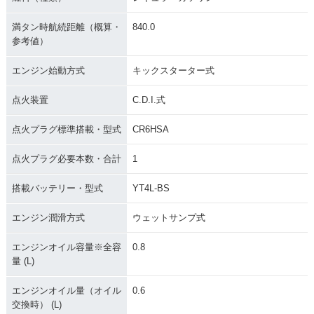
満タン時航続距離（概算・
840.0
参考値）
エンジン始動方式
キックスターター式
点火装置
C.D.I.式
点火プラグ標準搭載・型式
CR6HSA
点火プラグ必要本数・合計
1
搭載バッテリー・型式
YT4L-BS
エンジン潤滑方式
ウェットサンプ式
エンジンオイル容量※全容
0.8
量 (L)
エンジンオイル量（オイル
0.6
交換時） (L)