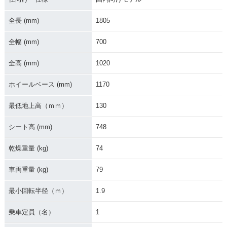
全長 (mm)
1805
全幅 (mm)
700
全高 (mm)
1020
1973年 BENLY CD
1973年 BENLY CD
1978年 BENLY CD
50 セル付
50・マイナーチェン
50・マイナーチェン
ホイールベース (mm)
1170
ジ
ジ
最低地上高（ｍｍ）
130
シート高 (mm)
748
乾燥重量 (kg)
74
1968年 BENLY CD
1970年 BENLY CD
1970年 BENLY CD
車両重量 (kg)
79
50 セル付・新登場
50 セル付・マイナ
50・マイナーチェン
ーチェンジ
ジ
最小回転半径（ｍ）
1.9
乗車定員（名）
1