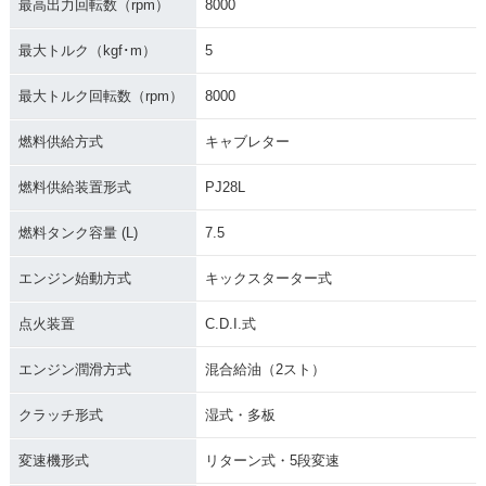
最高出力回転数（rpm）
8000
最大トルク（kgf･m）
5
最大トルク回転数（rpm）
8000
1980年 CR250R・
1979年 CR250R・
1981年 CR250R・
マイナーチェンジ
マイナーチェンジ
マイナーチェンジ
燃料供給方式
キャブレター
燃料供給装置形式
PJ28L
燃料タンク容量 (L)
7.5
エンジン始動方式
キックスターター式
1978年 CR250R・
新登場
点火装置
C.D.I.式
エンジン潤滑方式
混合給油（2スト）
クラッチ形式
湿式・多板
変速機形式
リターン式・5段変速