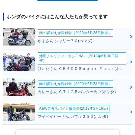
が、「エルシノアCR250R」だったというのも、歴史を感じさせるとこ
ろ。21世紀を迎え、モトクロスレースの4スト化が進む中で、2001年11月
にはCRF450Rが登場（2002年モデル）。実質上の後継モデルとなる（出
ホンダのバイクにはこんな人たちが乗ってます
場規則の上では同クラス）が、CR250Rも2005年モデルまで設定された。
※CR250Rは競技専用車であり、ナンバーを取得して公道を走行すること
南の駅やえせ撮影会（2020年6月28日開催）
はできない。
かずさん:シャリー７０(ホンダ)
沖縄チャリティーランFINAL（2019年6月30日開
催）
けいたさん:ＣＢ４００Ｓｕｐｅｒ Ｆｏｕｒ(ホンダ)
南の駅やえせ撮影会（2020年6月28日開催）
カレーさん:ＣＴ１２５ハンターカブ(ホンダ)
A&W名護店バイク撮影会(2019年3月16日)
マイベイビーさん:レブル２５０(ホンダ)