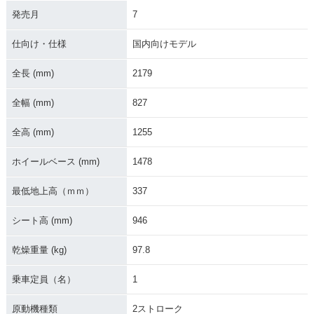
マイナーチェンジ
マイナーチェンジ
フルモデルチェンジ
発売月
7
仕向け・仕様
国内向けモデル
全長 (mm)
2179
全幅 (mm)
827
1996年 CR250R・
1995年 CR250R・
1994年 CR250R・
マイナーチェンジ
マイナーチェンジ
マイナーチェンジ
全高 (mm)
1255
ホイールベース (mm)
1478
最低地上高（ｍｍ）
337
シート高 (mm)
946
1993年 CR250R・
1992年 CR250R・
1991年 CR250R・
マイナーチェンジ
フルモデルチェンジ
マイナーチェンジ
乾燥重量 (kg)
97.8
乗車定員（名）
1
原動機種類
2ストローク