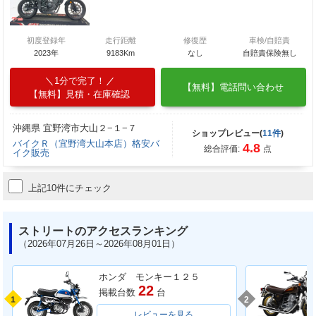
初度登録年
走行距離
修復歴
車検/自賠責
2023年
9183Km
なし
自賠責保険無し
1分で完了！
【無料】電話問い合わせ
【無料】見積・在庫確認
沖縄県 宜野湾市大山２−１−７
ショップレビュー(
11件
)
バイクＲ（宜野湾大山本店）格安バ
4.8
総合評価:
点
イク販売
上記10件にチェック
ストリートのアクセスランキング
（2026年07月26日～2026年08月01日）
ホンダ モンキー１２５
22
掲載台数
台
1
2
レビューを見る