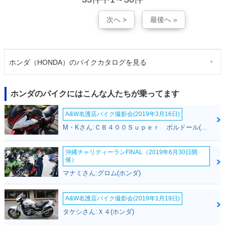
次へ >
最後へ »
ホンダ（HONDA）のバイクカタログを見る
ホンダのバイクにはこんな人たちが乗ってます
A&W名護店バイク撮影会(2019年3月16日)
M・Kさん:ＣＢ４００Ｓｕｐｅｒ ボルドール(ホンダ)
沖縄チャリティーランFINAL（2019年6月30日開
催）
マナミさん:グロム(ホンダ)
A&W名護店バイク撮影会(2019年1月19日)
タケシさん:Ｘ４(ホンダ)