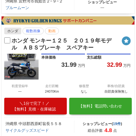
沖縄県 宜野湾市我如古２−９−２
ショップレビュー
ブルームーン
―
ホンダ
複数画像
動画
ホンダ モンキー１２５ ２０１９年モデ
ル ＡＢＳブレーキ スペアキー
本体価格
支払総額
31.99
32.99
万円
万円
初度登録年
走行距離
修復歴
車検/自賠責
―
24070Km
なし
自賠責保険無し
1分で完了！
【無料】電話問い合わせ
【無料】見積・在庫確認
沖縄県 中頭郡西原町翁長５５８
ショップレビュー(
19件
)
4.8
サイクルグッズスピード
総合評価:
点