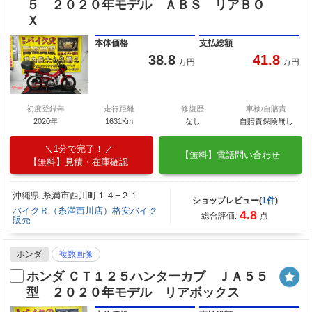
５ ２０２０年モデル ＡＢＳ リアＢＯ
Ｘ
本体価格
支払総額
38.8
41.8
万円
万円
初度登録年
走行距離
修復歴
車検/自賠責
2020年
1631Km
なし
自賠責保険無し
1分で完了！
【無料】電話問い合わせ
【無料】見積・在庫確認
沖縄県 糸満市西川町１４−２１
ショップレビュー(
1件
)
バイクＲ（糸満西川店）格安バイク
4.8
総合評価:
点
販売
ホンダ
複数画像
ホンダ ＣＴ１２５ハンターカブ ＪＡ５５
型 ２０２０年モデル リアボックス