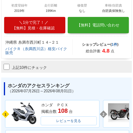
初度登録年
走行距離
修復歴
車検/自賠責
2019年
199Km
なし
自賠責保険無し
1分で完了！
【無料】電話問い合わせ
【無料】見積・在庫確認
沖縄県 糸満市西川町１４−２１
ショップレビュー(
1件
)
バイクＲ（糸満西川店）格安バイク
4.8
総合評価:
点
販売
上記10件にチェック
ホンダのアクセスランキング
（2026年07月26日～2026年08月01日）
ホンダ ＰＣＸ
108
掲載台数
台
1
2
レビューを見る