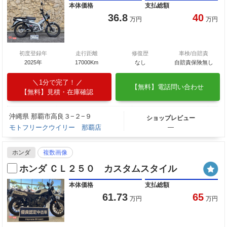
本体価格
支払総額
36.8
40
万円
万円
初度登録年
走行距離
修復歴
車検/自賠責
2025年
17000Km
なし
自賠責保険無し
1分で完了！
【無料】電話問い合わせ
【無料】見積・在庫確認
沖縄県 那覇市高良３−２−９
ショップレビュー
モトフリークウイリー 那覇店
―
ホンダ
複数画像
ホンダ ＣＬ２５０ カスタムスタイル
本体価格
支払総額
61.73
65
万円
万円