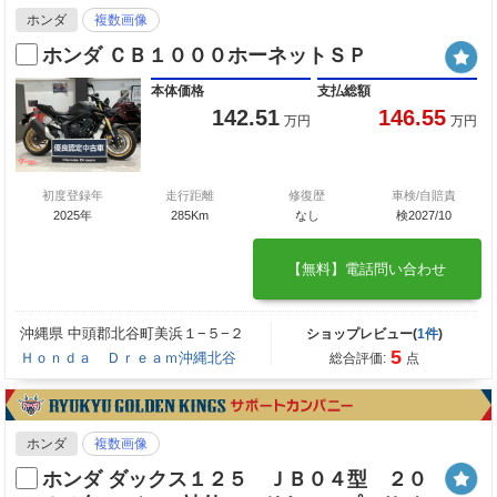
ホンダ
複数画像
ホンダ ＣＢ１０００ホーネットＳＰ
本体価格
支払総額
142.51
146.55
万円
万円
初度登録年
走行距離
修復歴
車検/自賠責
2025年
285Km
なし
検2027/10
【無料】電話問い合わせ
沖縄県 中頭郡北谷町美浜１−５−２
ショップレビュー(
1件
)
5
Ｈｏｎｄａ Ｄｒｅａｍ沖縄北谷
総合評価:
点
ホンダ
複数画像
ホンダ ダックス１２５ ＪＢ０４型 ２０