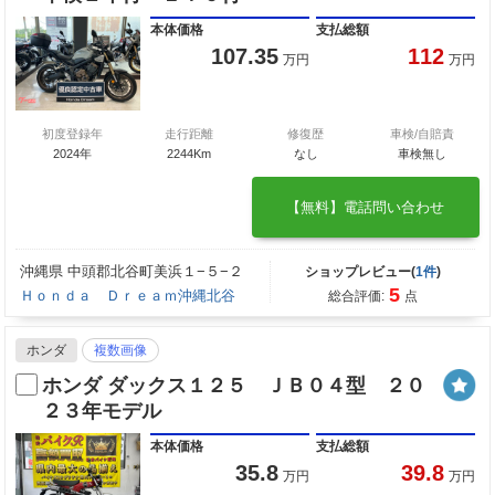
本体価格
支払総額
107.35
112
万円
万円
初度登録年
走行距離
修復歴
車検/自賠責
2024年
2244Km
なし
車検無し
【無料】電話問い合わせ
沖縄県 中頭郡北谷町美浜１−５−２
ショップレビュー(
1件
)
5
Ｈｏｎｄａ Ｄｒｅａｍ沖縄北谷
総合評価:
点
ホンダ
複数画像
ホンダ ダックス１２５ ＪＢ０４型 ２０
２３年モデル
本体価格
支払総額
35.8
39.8
万円
万円