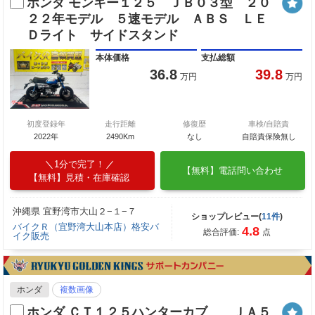
ホンダ モンキー１２５ ＪＢ０３型 ２０
２２年モデル ５速モデル ＡＢＳ ＬＥ
Ｄライト サイドスタンド
本体価格
支払総額
36.8
39.8
万円
万円
初度登録年
走行距離
修復歴
車検/自賠責
2022年
2490Km
なし
自賠責保険無し
1分で完了！
【無料】電話問い合わせ
【無料】見積・在庫確認
沖縄県 宜野湾市大山２−１−７
ショップレビュー(
11件
)
バイクＲ（宜野湾大山本店）格安バ
4.8
総合評価:
点
イク販売
ホンダ
複数画像
ホンダ ＣＴ１２５ハンターカブ ＪＡ５