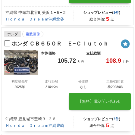
沖縄県 中頭郡北谷町美浜１−５−２
ショップレビュー(
1件
)
5
Ｈｏｎｄａ Ｄｒｅａｍ沖縄北谷
総合評価:
点
ホンダ
複数画像
ホンダ ＣＢ６５０Ｒ Ｅ−Ｃｌｕｔｃｈ
本体価格
支払総額
105.72
108.9
万円
万円
初度登録年
走行距離
修復歴
車検/自賠責
2025年
3104Km
なし
検2028/03
【無料】電話問い合わせ
沖縄県 豊見城市豊崎３−３６
ショップレビュー(
3件
)
5
Ｈｏｎｄａ Ｄｒｅａｍ沖縄豊崎
総合評価:
点