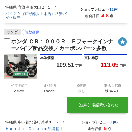
沖縄県 宜野湾市大山２−１−７
ショップレビュー(
11件
)
バイクＲ（宜野湾大山本店）格安バ
4.8
総合評価:
点
イク販売
ホンダ
複数画像
ホンダ ＣＢ１０００Ｒ Ｆフォークインナ
ーパイプ新品交換／カーボンパーツ多数
本体価格
支払総額
109.51
113.05
万円
万円
初度登録年
走行距離
修復歴
車検/自賠責
2018年
17058Km
なし
検2027/11
【無料】電話問い合わせ
沖縄県 中頭郡北谷町美浜１−５−２
ショップレビュー(
1件
)
5
Ｈｏｎｄａ Ｄｒｅａｍ沖縄北谷
総合評価:
点