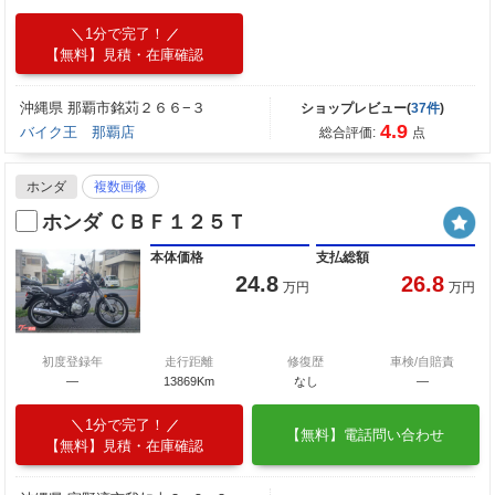
1分で完了！
【無料】見積・在庫確認
沖縄県 那覇市銘苅２６６−３
ショップレビュー(
37件
)
4.9
バイク王 那覇店
総合評価:
点
ホンダ
複数画像
ホンダ ＣＢＦ１２５Ｔ
本体価格
支払総額
24.8
26.8
万円
万円
初度登録年
走行距離
修復歴
車検/自賠責
―
13869Km
なし
―
1分で完了！
【無料】電話問い合わせ
【無料】見積・在庫確認