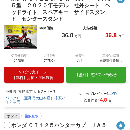
５型 ２０２０年モデル 社外シート ヘ
ッドライト スペアキー サイドスタン
ド センタースタンド
本体価格
支払総額
36.8
39.8
万円
万円
初度登録年
走行距離
修復歴
車検/自賠責
2020年
7075Km
なし
自賠責保険無し
1分で完了！
【無料】電話問い合わせ
【無料】見積・在庫確認
沖縄県 宜野湾市大山２−１−７
ショップレビュー(
11件
)
バイクＲ（宜野湾大山本店）格安バ
4.8
総合評価:
点
イク販売
ホンダ
複数画像
ホンダ ＣＴ１２５ハンターカブ ＪＡ５