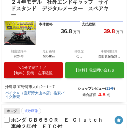
２４年モデル 社外エンドキャップ サイ
ドスタンド デジタルメーター スペアキ
ー
本体価格
支払総額
36.8
39.8
万円
万円
初度登録年
走行距離
修復歴
車検/自賠責
2024年
5854Km
なし
自賠責保険無し
1分で完了！
【無料】電話問い合わせ
【無料】見積・在庫確認
沖縄県 宜野湾市大山２−１−７
ショップレビュー(
11件
)
バイクＲ（宜野湾大山本店）格安バ
4.8
総合評価:
点
イク販売
ホンダ
複数画像
ホンダ ＣＢ６５０Ｒ Ｅ−Ｃｌｕｔｃｈ
車検２年付 ＥＴＣ付