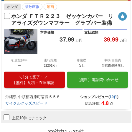
ホンダ
複数画像
動画
ホンダ ＦＴＲ２２３ ゼッケンカバー リ
アライズダウンマフラー グラブバー装備
本体価格
支払総額
37.99
39.99
万円
万円
初度登録年
走行距離
修復歴
車検/自賠責
―
32201Km
なし
自賠責保険無し
1分で完了！
【無料】電話問い合わせ
【無料】見積・在庫確認
沖縄県 中頭郡西原町翁長５５８
ショップレビュー(
19件
)
4.8
サイクルグッズスピード
総合評価:
点
上記10件にチェック
33件中1～30件