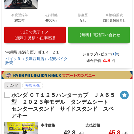
初度登録年
走行距離
修復歴
車検/自賠責
2023年
4903Km
なし
自賠責保険無し
1分で完了！
【無料】電話問い合わせ
【無料】見積・在庫確認
沖縄県 糸満市西川町１４−２１
ショップレビュー(
1件
)
バイクＲ（糸満西川店）格安バイク
4.8
総合評価:
点
販売
ホンダ
複数画像
ホンダ ＣＴ１２５ハンターカブ ＪＡ６５
型 ２０２３年モデル タンデムシート
センタースタンド サイドスタンド スペ
アキー
本体価格
支払総額
42.8
45.8
万円
万円