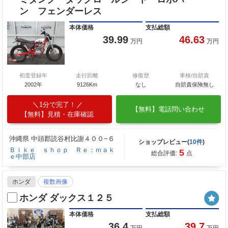
ン フェンダーレス
本体価格
支払総額
39.99
46.63
万円
万円
初度登録年
走行距離
修復歴
車検/自賠責
2002年
9126Km
なし
自賠責保険無し
1分で完了！
【無料】電話問い合わせ
【無料】見積・在庫確認
沖縄県 中頭郡読谷村比謝４００−６
ショップレビュー(
10件
)
Ｂｉｋｅ ｓｈｏｐ Ｒｅ：ｍａｋ
5
総合評価:
点
ｅ中部店
ホンダ
複数画像
ホンダ ダックス１２５
本体価格
支払総額
36.4
39.7
万円
万円