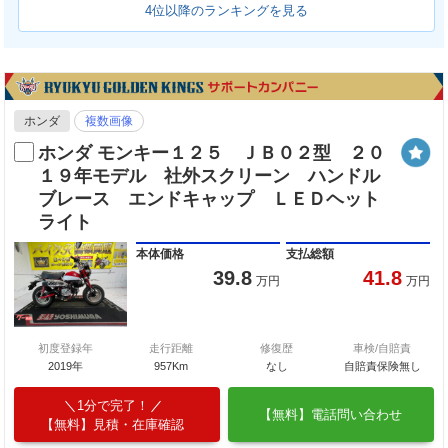
4位以降のランキングを見る
ホンダ
複数画像
ホンダ モンキー１２５ ＪＢ０２型 ２０
１９年モデル 社外スクリーン ハンドル
ブレース エンドキャップ ＬＥＤヘット
ライト
本体価格
支払総額
39.8
41.8
万円
万円
初度登録年
走行距離
修復歴
車検/自賠責
2019年
957Km
なし
自賠責保険無し
1分で完了！
【無料】電話問い合わせ
【無料】見積・在庫確認