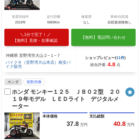
初度登録年
走行距離
修復歴
車検/自賠責
2019年
6869Km
なし
自賠責保険無し
1分で完了！
【無料】電話問い合わせ
【無料】見積・在庫確認
沖縄県 宜野湾市大山２−１−７
ショップレビュー(
11件
)
バイクＲ（宜野湾大山本店）格安バ
4.8
総合評価:
点
イク販売
ホンダ
複数画像
ホンダ モンキー１２５ ＪＢ０２型 ２０
１９年モデル ＬＥＤライト デジタルメ
ーター
本体価格
支払総額
37.8
40.8
万円
万円