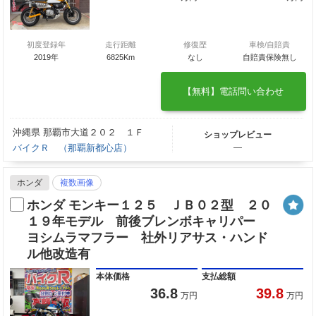
初度登録年
走行距離
修復歴
車検/自賠責
2019年
6825Km
なし
自賠責保険無し
【無料】電話問い合わせ
沖縄県 那覇市大道２０２ １Ｆ
ショップレビュー
バイクＲ （那覇新都心店）
―
ホンダ
複数画像
ホンダ モンキー１２５ ＪＢ０２型 ２０
１９年モデル 前後ブレンボキャリパー
ヨシムラマフラー 社外リアサス・ハンド
ル他改造有
本体価格
支払総額
36.8
39.8
万円
万円