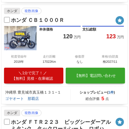
ホンダ
複数画像
ホンダ ＣＢ１０００Ｒ
本体価格
支払総額
120
123
万円
万円
初度登録年
走行距離
修復歴
車検/自賠責
2018年
17022Km
なし
検2027/11
1分で完了！
【無料】電話問い合わせ
【無料】見積・在庫確認
沖縄県 豊見城市真玉橋１３１−１
ショップレビュー(
1件
)
5
ゴヤオート 那覇店
総合評価:
点
ホンダ
複数画像
ホンダ ＦＴＲ２２３ ビッグシーダーアル
ミタンク タックロールシート ロボハ