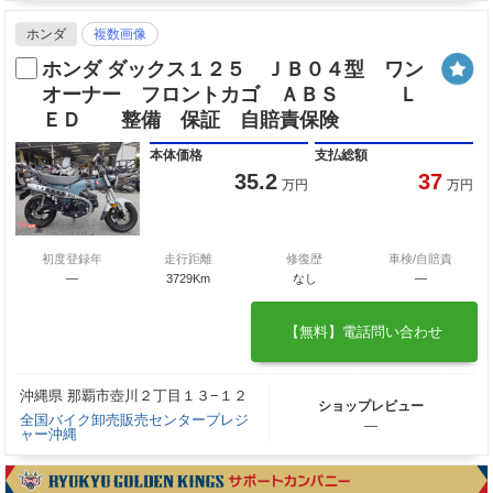
ホンダ
複数画像
ホンダ ダックス１２５ ＪＢ０４型 ワン
オーナー フロントカゴ ＡＢＳ Ｌ
ＥＤ 整備 保証 自賠責保険
本体価格
支払総額
35.2
37
万円
万円
初度登録年
走行距離
修復歴
車検/自賠責
―
3729Km
なし
―
【無料】電話問い合わせ
沖縄県 那覇市壺川２丁目１３−１２
ショップレビュー
全国バイク卸売販売センタープレジ
―
ャー沖縄