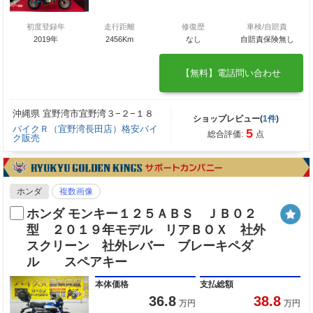
初度登録年
走行距離
修復歴
車検/自賠責
2019年
2456Km
なし
自賠責保険無し
【無料】電話問い合わせ
沖縄県 宜野湾市宜野湾３−２−１８
ショップレビュー(
1件
)
バイクＲ（宜野湾長田店）格安バイ
5
総合評価:
点
ク販売
ホンダ
複数画像
ホンダ モンキー１２５ＡＢＳ ＪＢ０２
型 ２０１９年モデル リアＢＯＸ 社外
スクリーン 社外レバー ブレーキペダ
ル スペアキー
本体価格
支払総額
36.8
38.8
万円
万円