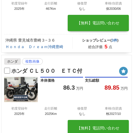
初度登録年
走行距離
修復歴
車検/自賠責
2025年
467Km
なし
保2030/06
【無料】電話問い合わせ
沖縄県 豊見城市豊崎３−３６
ショップレビュー(
3件
)
5
Ｈｏｎｄａ Ｄｒｅａｍ沖縄豊崎
総合評価:
点
ホンダ
複数画像
ホンダ ＣＬ５００ ＥＴＣ付
本体価格
支払総額
86.3
89.85
万円
万円
初度登録年
走行距離
修復歴
車検/自賠責
2025年
2025Km
なし
検2027/10
【無料】電話問い合わせ