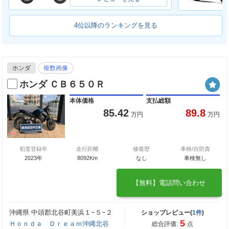
4位以降のランキングを見る
ホンダ
複数画像
ホンダ ＣＢ６５０Ｒ
本体価格
支払総額
85.42
89.8
万円
万円
初度登録年
走行距離
修復歴
車検/自賠責
2023年
8092Km
なし
車検無し
【無料】電話問い合わせ
沖縄県 中頭郡北谷町美浜１−５−２
ショップレビュー(
1件
)
5
Ｈｏｎｄａ Ｄｒｅａｍ沖縄北谷
総合評価:
点