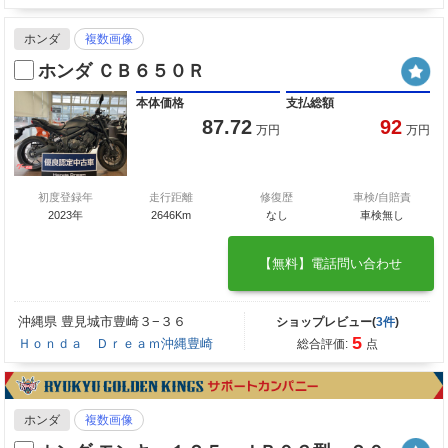
ホンダ
複数画像
ホンダ ＣＢ６５０Ｒ
本体価格
支払総額
87.72
92
万円
万円
初度登録年
走行距離
修復歴
車検/自賠責
2023年
2646Km
なし
車検無し
【無料】電話問い合わせ
沖縄県 豊見城市豊崎３−３６
ショップレビュー(
3件
)
5
Ｈｏｎｄａ Ｄｒｅａｍ沖縄豊崎
総合評価:
点
ホンダ
複数画像