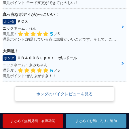
満足ポイント:モード変更ができてたのしい！
真っ赤なボディがかっこいい！
ＰＣＸ
ホンダ
ニックネーム：れん
5
満足度：
／5
満足ポイント:満足している点は燃費がいいことです。そして、この赤色がこだわりポイントです！
大満足！
ＣＢ４００Ｓｕｐｅｒ ボルドール
ホンダ
ニックネーム：きみちゃん
5
満足度：
／5
満足ポイント:ぜんぶがすき！！
ホンダのバイクレビューを見る
ストリートのアクセスランキング
まとめて無料見積・在庫確認
まとめて無料見積・在庫確認
まとめて無料見積・在庫確認
まとめてお気に入りに追加
まとめてお気に入りに追加
まとめてお気に入りに追加