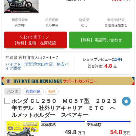
初度登録年
走行距離
修復歴
車検/自賠責
2023年
2034Km
なし
自賠責保険無し
1分で完了！
【無料】電話問い合わせ
【無料】見積・在庫確認
沖縄県 宜野湾市大山２−１−７
ショップレビュー(
11件
)
バイクＲ（宜野湾大山本店）格安バ
4.8
総合評価:
点
イク販売
ホンダ
複数画像
動画
ホンダ ＣＬ２５０ ＭＣ５７型 ２０２３
年モデル 社外リアキャリア ＥＴＣ ヘ
ルメットホルダー スペアキー
本体価格
支払総額
49.8
54.8
万円
万円