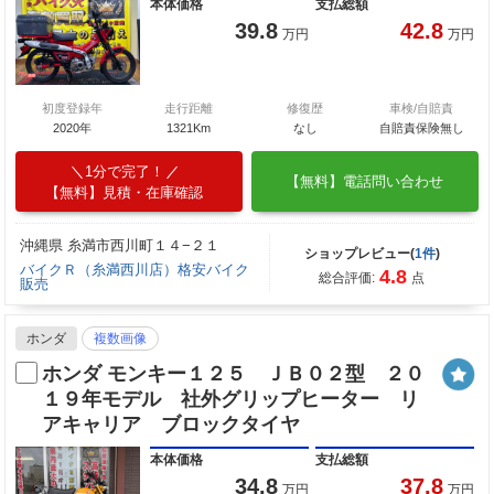
本体価格
支払総額
39.8
42.8
万円
万円
初度登録年
走行距離
修復歴
車検/自賠責
2020年
1321Km
なし
自賠責保険無し
1分で完了！
【無料】電話問い合わせ
【無料】見積・在庫確認
沖縄県 糸満市西川町１４−２１
ショップレビュー(
1件
)
バイクＲ（糸満西川店）格安バイク
4.8
総合評価:
点
販売
ホンダ
複数画像
ホンダ モンキー１２５ ＪＢ０２型 ２０
１９年モデル 社外グリップヒーター リ
アキャリア ブロックタイヤ
本体価格
支払総額
34.8
37.8
万円
万円