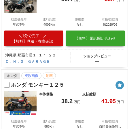
初度登録年
走行距離
修復歴
車検/自賠責
年式不明
4006Km
なし
保2029/06
1分で完了！
【無料】電話問い合わせ
【無料】見積・在庫確認
沖縄県 那覇市曙１−１７−２２
ショップレビュー
Ｃ．Ｈ．Ｇ ＧＡＲＡＧＥ
―
ホンダ
複数画像
動画
ホンダ モンキー１２５
本体価格
支払総額
38.2
41.95
万円
万円
初度登録年
走行距離
修復歴
車検/自賠責
年式不明
886Km
なし
自賠責保険無し