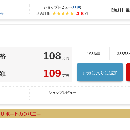
ショップレビュー(
11件
)
【無料】電
4.8
売
総合評価:
点
108
1986年
38858
格
万円
109
額
お気に入りに追加
万円
ショップレビュー
―