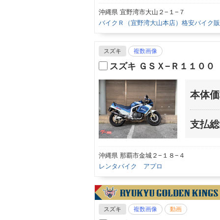
沖縄県 宜野湾市大山２−１−７
バイクＲ（宜野湾大山本店）格安バイク販
スズキ
複数画像
スズキ ＧＳＸ−Ｒ１１００
本体価
支払総
沖縄県 那覇市金城２−１８−４
レンタバイク アプロ
スズキ
複数画像
動画