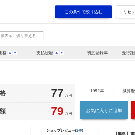
画像表示に切り替える
価格
支払総額
初度登録年
走行距
77
1992年
減算歴
格
万円
79
額
お気に入りに追加
万円
ショップレビュー(
1件
)
【無料】電