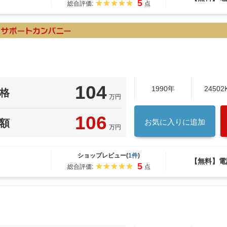
5
総合評価:
点
104
1990年
24502
格
万円
106
額
お気に入りに追加
万円
ショップレビュー(
1件
)
【無料】電
5
総合評価:
点