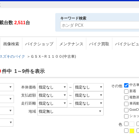
覧
キーワード検索
載台数
2,511
台
画像検索
バイクショップ
メンテナンス
バイク買取
バイクレビ
スズキのバイク
＞
ＧＳＸ−Ｒ１１００(中古車)
9
件中 1～9件を表示
中古
その他
本体価格
～
新着
支払総額
～
複数
走行距離
～
車両
Goo
地域
ショ
色