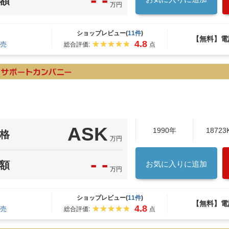
- -
額
万円
ショップレビュー(
11件
)
【無料】電
4.8
売
総合評価:
点
ASK
1990年
18723
格
万円
- -
額
お気に入りに追加
万円
ショップレビュー(
11件
)
【無料】電
4.8
売
総合評価:
点