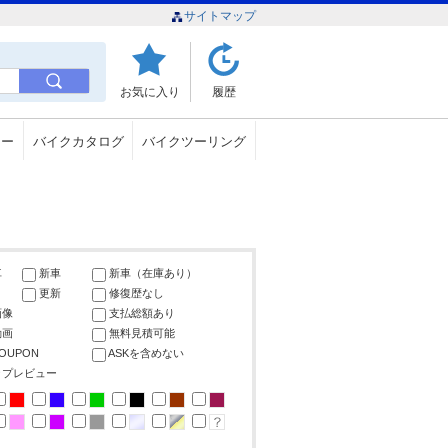
サイトマップ
お気に入り
履歴
ュー
バイクカタログ
バイクツーリング
車
新車
新車（在庫あり）
更新
修復歴なし
画像
支払総額あり
動画
無料見積可能
COUPON
ASKを含めない
ップレビュー