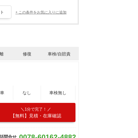
+ この条件をお気に入りに追加
離
修復
車検/自賠責
車
なし
車検無し
1分で完了！
【無料】見積・在庫確認
0078-60162-4882
話問合せ