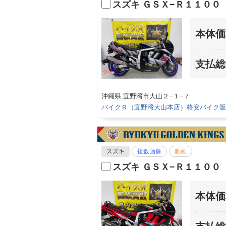
スズキ ＧＳＸ−Ｒ１１００
本体価
支払総
沖縄県 宜野湾市大山２−１−７
バイクＲ（宜野湾大山本店）格安バイク販
スズキ
複数画像
動画
スズキ ＧＳＸ−Ｒ１１００
本体価