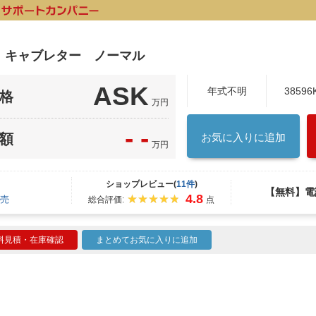
 キャブレター ノーマル
ASK
年式不明
38596
格
万円
- -
額
お気に入りに追加
万円
ショップレビュー(
11件
)
【無料】電
4.8
売
総合評価:
点
料見積・在庫確認
まとめてお気に入りに追加