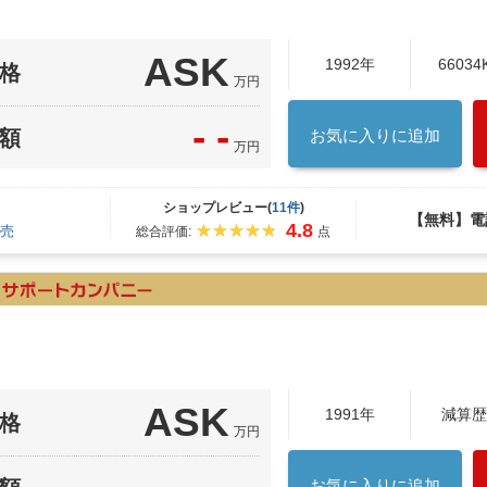
ASK
1992年
66034
格
万円
- -
額
お気に入りに追加
万円
ショップレビュー(
11件
)
【無料】電
4.8
売
総合評価:
点
ASK
1991年
減算歴
格
万円
お気に入りに追加