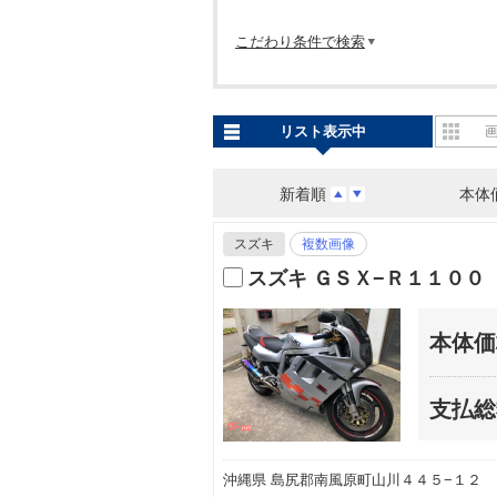
こだわり条件で検索
リスト表示中
新着順
本体
スズキ
複数画像
スズキ ＧＳＸ−Ｒ１１００
本体価
支払総
沖縄県 島尻郡南風原町山川４４５−１２