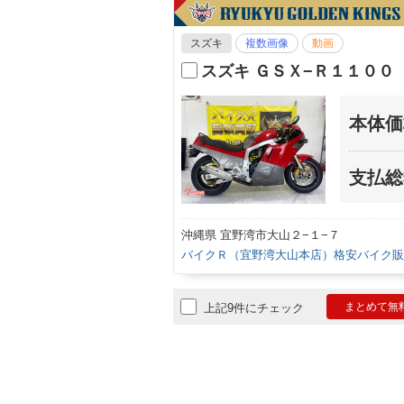
スズキ
複数画像
動画
スズキ ＧＳＸ−Ｒ１１００
本体価
支払総
沖縄県 宜野湾市大山２−１−７
バイクＲ（宜野湾大山本店）格安バイク販
まとめて無
上記9件にチェック