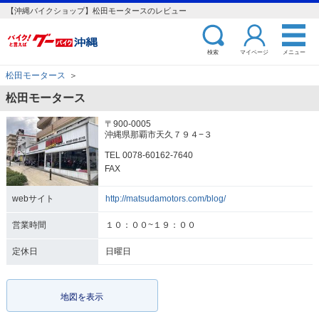
【沖縄バイクショップ】松田モータースのレビュー
検索
マイページ
メニュー
松田モータース
＞
松田モータース
〒900-0005
沖縄県那覇市天久７９４−３
TEL 0078-60162-7640
FAX
webサイト
http://matsudamotors.com/blog/
営業時間
１０：００~１９：００
定休日
日曜日
地図を表示