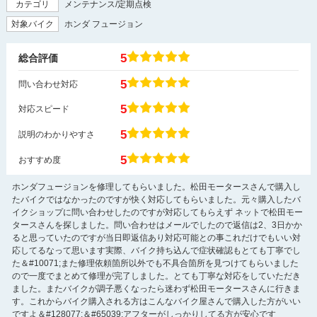
カテゴリ
メンテナンス/定期点検
対象バイク
ホンダ フュージョン
5
総合評価
5
問い合わせ対応
5
対応スピード
5
説明のわかりやすさ
5
おすすめ度
ホンダフュージョンを修理してもらいました。松田モータースさんで購入し
たバイクではなかったのですが快く対応してもらいました。元々購入したバ
イクショップに問い合わせしたのですが対応してもらえず ネットで松田モー
タースさんを探しました。問い合わせはメールでしたので返信は2、3日かか
ると思っていたのですが当日即返信あり対応可能との事これだけでもいい対
応してるなって思います実際、バイク持ち込んで症状確認もとても丁寧でし
た＆#10071;また修理依頼箇所以外でも不具合箇所を見つけてもらいました
ので一度でまとめて修理が完了しました。とても丁寧な対応をしていただき
ました。またバイクが調子悪くなったら迷わず松田モータースさんに行きま
す。これからバイク購入される方はこんなバイク屋さんで購入した方がいい
ですよ＆#128077;＆#65039;アフターがしっかりしてる方が安心です