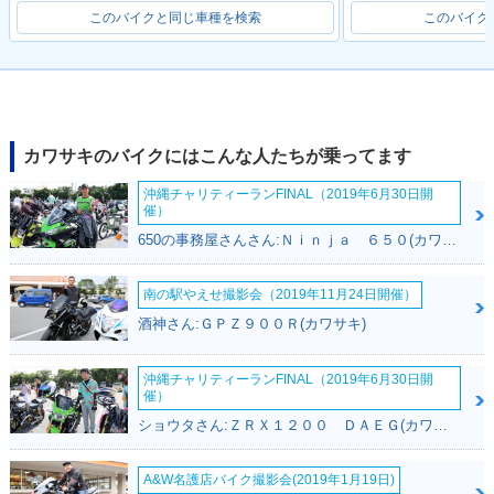
このバイクと同じ車種を検索
このバイク
2010年 D-TRACKE
R 125・新登場
カワサキのバイクにはこんな人たちが乗ってます
沖縄チャリティーランFINAL（2019年6月30日開
催）
650の事務屋さんさん:Ｎｉｎｊａ ６５０(カワサキ)
南の駅やえせ撮影会（2019年11月24日開催）
酒神さん:ＧＰＺ９００Ｒ(カワサキ)
沖縄チャリティーランFINAL（2019年6月30日開
催）
ショウタさん:ＺＲＸ１２００ ＤＡＥＧ(カワサキ)
A&W名護店バイク撮影会(2019年1月19日)