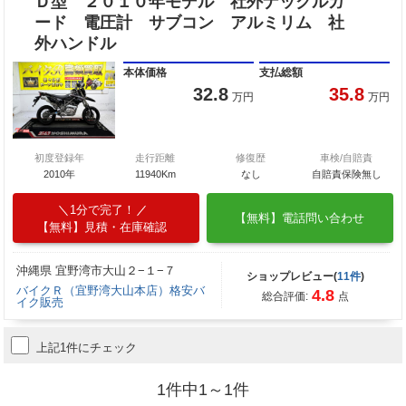
Ｄ型 ２０１０年モデル 社外ナックルガ
ード 電圧計 サブコン アルミリム 社
外ハンドル
本体価格
支払総額
32.8
35.8
万円
万円
初度登録年
走行距離
修復歴
車検/自賠責
2010年
11940Km
なし
自賠責保険無し
1分で完了！
【無料】電話問い合わせ
【無料】見積・在庫確認
沖縄県 宜野湾市大山２−１−７
ショップレビュー(
11件
)
バイクＲ（宜野湾大山本店）格安バ
4.8
総合評価:
点
イク販売
上記1件にチェック
1件中1～1件