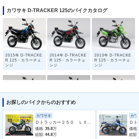
カワサキ D-TRACKER 125のバイクカタログ
2015年 D-TRACKE
2014年 D-TRACKE
2013年 D-TRACKE
R 125・カラーチェ
R 125・カラーチェ
R 125・カラーチェ
ンジ
ンジ
ンジ
お探しのバイクからのおすすめ
2012年 D-TRACKE
2011年 D-TRACKE
2011年 D-TRACKE
カワサキ
カワ
R 125・マイナーチ
R 125・追加
R 125・カラーチェ
Ｄトラッカー２５０ ＬＸ２５０Ｅ型 ２００６年モデル 社外ヘッドライト
ェンジ
ンジ
価格:
39.8
万
価格:
総額:
44.8
万
総額: