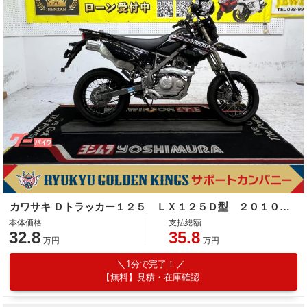
カワサキ Ｄトラッカー１２５ ＬＸ１２５Ｄ型 ２０１０年モデル 社外ナックルガード 電圧計 サブコン アルミリム 社外ハンドル
本体価格
支払総額
32.8
35.8
万円
万円
1分で完了！
【無料】見積・在庫確認