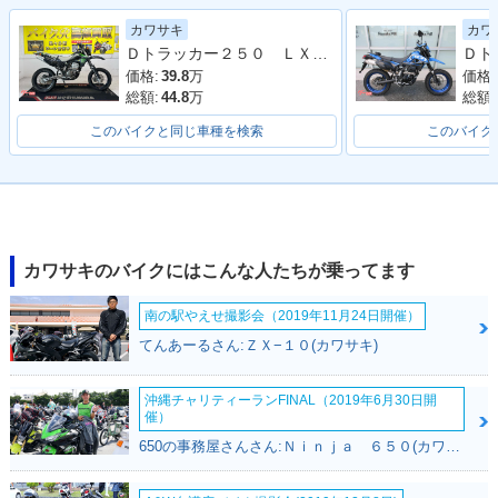
2012年 D-TRACKE
2011年 D-TRACKE
2011年 D-TRACKE
カワサキ
カワ
R 125・マイナーチ
R 125・追加
R 125・カラーチェ
Ｄトラッカー２５０ ＬＸ２５０Ｅ型 ２００６年モデル 社外ヘッドライト
ェンジ
ンジ
価格:
39.8
万
価格:
総額:
44.8
万
総額:
このバイクと同じ車種を検索
このバイク
2010年 D-TRACKE
R 125・新登場
カワサキのバイクにはこんな人たちが乗ってます
南の駅やえせ撮影会（2019年11月24日開催）
てんあーるさん:ＺＸ−１０(カワサキ)
沖縄チャリティーランFINAL（2019年6月30日開
催）
650の事務屋さんさん:Ｎｉｎｊａ ６５０(カワサキ)