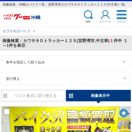
画像検索：沖縄のバイク一覧：宜野湾市のカワサキＤトラッカー１２５(中古車)一覧
検索
マイページ
メニュー
カワサキのバイク
＞
画像検索：カワサキＤトラッカー１２５(宜野湾市,中古車)
1
件中 1
～1件を表示
条件を指定して絞り込み
並び替え
リスト表示に切り替える
画像表示中