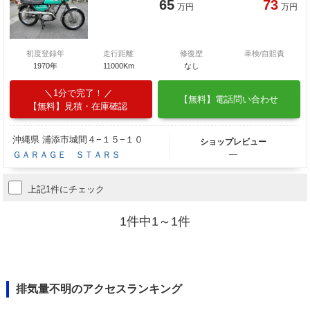
65
73
万円
万円
初度登録年
走行距離
修復歴
車検/自賠責
1970年
11000Km
なし
1分で完了！
【無料】電話問い合わせ
【無料】見積・在庫確認
沖縄県 浦添市城間４−１５−１０
ショップレビュー
ＧＡＲＡＧＥ ＳＴＡＲＳ
―
上記1件にチェック
1件中1～1件
排気量不明のアクセスランキング