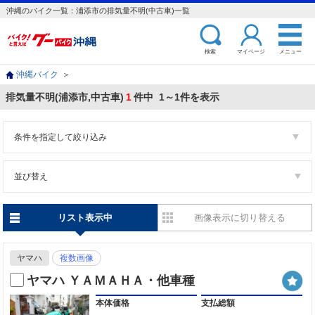
沖縄のバイク一覧：浦添市の排気量不明(中古車)一覧
検索
マイページ
メニュー
沖縄バイク
＞
排気量不明(浦添市,中古車)
1
件中 1～1件を表示
条件を指定して絞り込み
並び替え
リスト表示中
画像表示に切り替える
ヤマハ
複数画像
ヤマハ ＹＡＭＡＨＡ・他車種
本体価格
支払総額