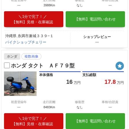
―
3988Km
なし
―
1分で完了！
【無料】電話問い合わせ
【無料】見積・在庫確認
沖縄県 糸満市兼城３３９−１
ショップレビュー
バイクショップチェリー
―
ホンダ
複数画像
ホンダ タクト ＡＦ７９型
本体価格
支払総額
16
17.8
万円
万円
初度登録年
走行距離
修復歴
車検/自賠責
―
8483Km
なし
―
1分で完了！
【無料】電話問い合わせ
【無料】見積・在庫確認