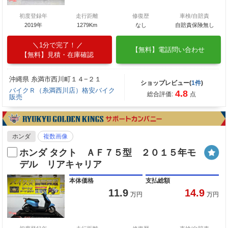
初度登録年
走行距離
修復歴
車検/自賠責
2019年
1279Km
なし
自賠責保険無し
1分で完了！
【無料】電話問い合わせ
【無料】見積・在庫確認
沖縄県 糸満市西川町１４−２１
ショップレビュー(
1件
)
バイクＲ（糸満西川店）格安バイク
4.8
総合評価:
点
販売
ホンダ
複数画像
ホンダ タクト ＡＦ７５型 ２０１５年モ
デル リアキャリア
本体価格
支払総額
11.9
14.9
万円
万円