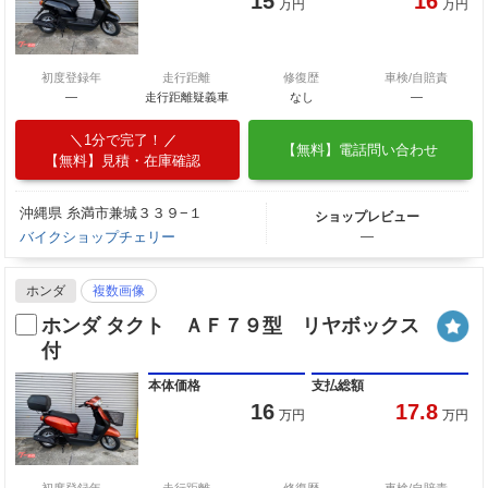
15
16
万円
万円
初度登録年
走行距離
修復歴
車検/自賠責
―
走行距離疑義車
なし
―
1分で完了！
【無料】電話問い合わせ
【無料】見積・在庫確認
沖縄県 糸満市兼城３３９−１
ショップレビュー
バイクショップチェリー
―
ホンダ
複数画像
ホンダ タクト ＡＦ７９型 リヤボックス
付
本体価格
支払総額
16
17.8
万円
万円
初度登録年
走行距離
修復歴
車検/自賠責