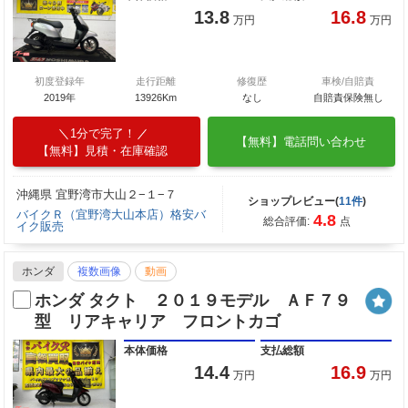
13.8
16.8
万円
万円
初度登録年
走行距離
修復歴
車検/自賠責
2019年
13926Km
なし
自賠責保険無し
1分で完了！
【無料】電話問い合わせ
【無料】見積・在庫確認
沖縄県 宜野湾市大山２−１−７
ショップレビュー(
11件
)
バイクＲ（宜野湾大山本店）格安バ
4.8
総合評価:
点
イク販売
ホンダ
複数画像
動画
ホンダ タクト ２０１９モデル ＡＦ７９
型 リアキャリア フロントカゴ
本体価格
支払総額
14.4
16.9
万円
万円