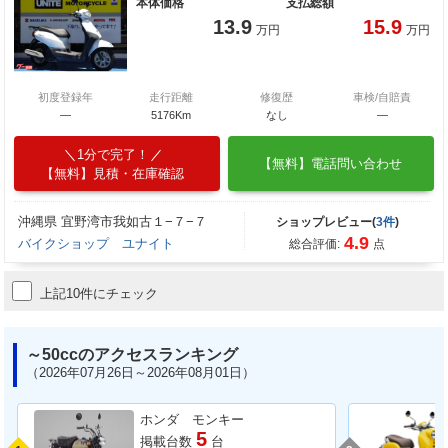
本体価格
支払総額
13.9
15.9
万円
万円
初度登録年
走行距離
修復歴
車検/自賠責
―
5176Km
なし
―
1分で完了！
【無料】電話問い合わせ
【無料】見積・在庫確認
沖縄県 宜野湾市我如古１−７−７
ショップレビュー(
3件
)
4.9
バイクショップ ユナイト
総合評価:
点
上記10件にチェック
～50ccのアクセスランキング
（2026年07月26日～2026年08月01日）
ホンダ モンキー
5
掲載台数
台