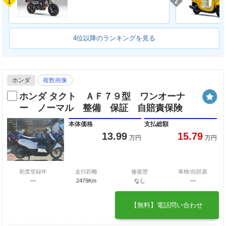
1
2
4位以降のランキングを見る
ホンダ
複数画像
ホンダ タクト ＡＦ７９型 ワンオーナ
ー ノーマル 整備 保証 自賠責保険
本体価格
支払総額
13.99
15.79
万円
万円
初度登録年
走行距離
修復歴
車検/自賠責
―
2479Km
なし
―
【無料】電話問い合わせ