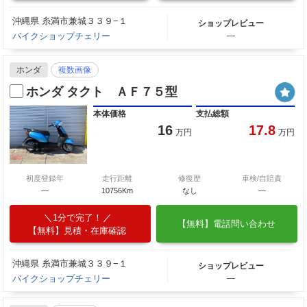
沖縄県 糸満市兼城３３９−１
ショップレビュー
バイクショップチェリー
―
ホンダ
複数画像
ホンダ タクト ＡＦ７５型
本体価格
支払総額
16
17.8
万円
万円
初度登録年
走行距離
修復歴
車検/自賠責
―
10756Km
なし
―
1分で完了！
【無料】電話問い合わせ
【無料】見積・在庫確認
沖縄県 糸満市兼城３３９−１
ショップレビュー
バイクショップチェリー
―