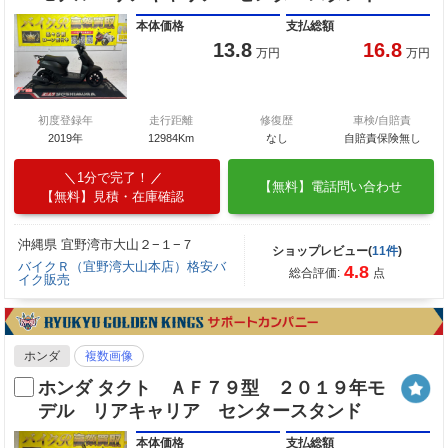
本体価格
支払総額
13.8
16.8
万円
万円
初度登録年
走行距離
修復歴
車検/自賠責
2019年
12984Km
なし
自賠責保険無し
1分で完了！
【無料】電話問い合わせ
【無料】見積・在庫確認
沖縄県 宜野湾市大山２−１−７
ショップレビュー(
11件
)
バイクＲ（宜野湾大山本店）格安バ
4.8
総合評価:
点
イク販売
ホンダ
複数画像
ホンダ タクト ＡＦ７９型 ２０１９年モ
デル リアキャリア センタースタンド
本体価格
支払総額