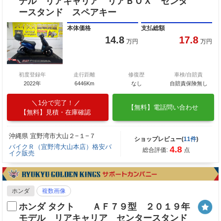
デル リアキャリア リアＢＯＸ センタ
ースタンド スペアキー
本体価格
支払総額
14.8
17.8
万円
万円
初度登録年
走行距離
修復歴
車検/自賠責
2022年
6446Km
なし
自賠責保険無し
1分で完了！
【無料】電話問い合わせ
【無料】見積・在庫確認
沖縄県 宜野湾市大山２−１−７
ショップレビュー(
11件
)
バイクＲ（宜野湾大山本店）格安バ
4.8
総合評価:
点
イク販売
ホンダ
複数画像
ホンダ タクト ＡＦ７９型 ２０１９年
モデル リアキャリア センタースタンド