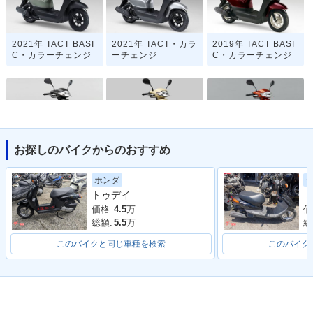
2021年 TACT BASI
2021年 TACT・カラ
2019年 TACT BASI
C・カラーチェンジ
ーチェンジ
C・カラーチェンジ
お探しのバイクからのおすすめ
2019年 TACT・カラ
2019年 TACT BASI
2018年 TACT BASI
ーチェンジ
C Special
C
ホンダ
トゥデイ
Ｊ
価格:
4.5
万
価
総額:
5.5
万
総
このバイクと同じ車種を検索
このバイク
2018年 TACT
2016年 TACT BASI
2016年 TACT・カラ
C
ーチェンジ