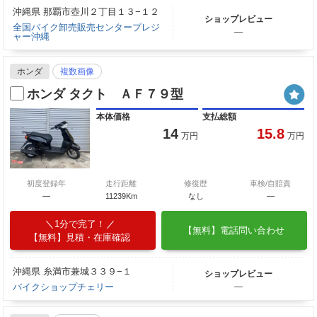
沖縄県 那覇市壺川２丁目１３−１２
ショップレビュー
全国バイク卸売販売センタープレジ
―
ャー沖縄
ホンダ
複数画像
ホンダ タクト ＡＦ７９型
本体価格
支払総額
14
15.8
万円
万円
初度登録年
走行距離
修復歴
車検/自賠責
―
11239Km
なし
―
1分で完了！
【無料】電話問い合わせ
【無料】見積・在庫確認
沖縄県 糸満市兼城３３９−１
ショップレビュー
バイクショップチェリー
―