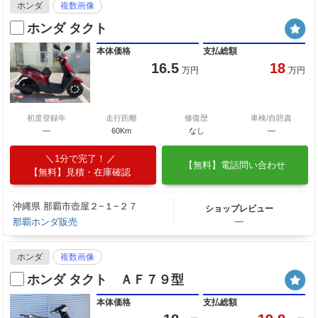
ホンダ
複数画像
ホンダ タクト
本体価格
支払総額
16.5
18
万円
万円
初度登録年
走行距離
修復歴
車検/自賠責
―
60Km
なし
―
1分で完了！
【無料】電話問い合わせ
【無料】見積・在庫確認
沖縄県 那覇市壺屋２−１−２７
ショップレビュー
那覇ホンダ販売
―
ホンダ
複数画像
ホンダ タクト ＡＦ７９型
本体価格
支払総額