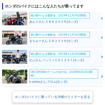
ホンダのバイクにはこんな人たちが乗ってます
南の駅やえせ撮影会（2019年11月24日開催）
あんりさん:ＣＢＲ２５０Ｒ(ホンダ)
2015年 TACT BASI
2015年 TACT・新登
1980年 TACT DEL
C
場
UXE セル付・新登場
南の駅やえせ撮影会（2019年11月24日開催）
まちゅーさん:ＣＢ２５０Ｒ(ホンダ)
南の駅やえせ撮影会（2019年11月24日開催）
のぶさん:ベンリィＣＤ１２５Ｔ(ホンダ)
1980年 TACT DEL
UXE・新登場
OKI GROMerチームの走行会（2020年9月20日開
催）
k-oshiroさん:グロム(ホンダ)
ホンダのバイクに乗っている沖縄のライダーを見る