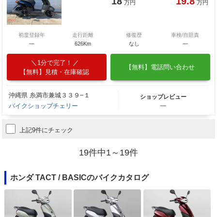
18
19.8
万円
万円
初度登録年
走行距離
修復歴
車検/自賠責
―
626Km
なし
―
1分で完了！
【無料】電話問い合わせ
【無料】見積・在庫確認
沖縄県 糸満市兼城３３９−１
ショップレビュー
バイクショップチェリー
―
上記9件にチェック
19件中1～19件
ホンダ TACT / BASICのバイクカタログ