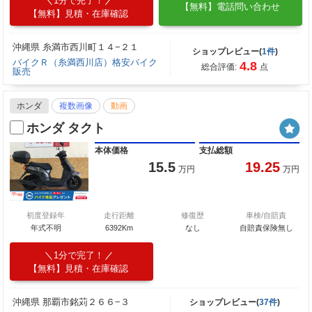
1分で完了！
【無料】電話問い合わせ
【無料】見積・在庫確認
沖縄県 糸満市西川町１４−２１
ショップレビュー(
1件
)
バイクＲ（糸満西川店）格安バイク
4.8
総合評価:
点
販売
ホンダ
複数画像
動画
ホンダ タクト
本体価格
支払総額
15.5
19.25
万円
万円
初度登録年
走行距離
修復歴
車検/自賠責
年式不明
6392Km
なし
自賠責保険無し
1分で完了！
【無料】見積・在庫確認
沖縄県 那覇市銘苅２６６−３
ショップレビュー(
37件
)