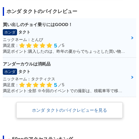
ホンダ タクトのバイクレビュー
買い出しのチョイ乗りにはGOOD！
タクト
ホンダ
ニックネーム：とんび
5
満足度：
／5
満足ポイント:購入したのは、昨年の夏からでちょっとした買い物で出かけるときにとても重宝しております。 手荷物も予想以上に運べるし、入り組んだ道が多い沖縄では小回りが利くのでお勧めです。
アンダーカウルは消耗品
タクト
ホンダ
ニックネーム：タクティクス
5
満足度：
／5
満足ポイント:全部 ※今回のイベントでの撮影は、積載車等で移動をしており、 公道の走行はしておりません。
ホンダ タクトのバイクレビューを見る