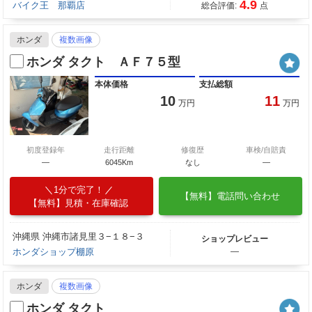
4.9
バイク王 那覇店
総合評価:
点
ホンダ
複数画像
ホンダ タクト ＡＦ７５型
本体価格
支払総額
10
11
万円
万円
初度登録年
走行距離
修復歴
車検/自賠責
―
6045Km
なし
―
1分で完了！
【無料】電話問い合わせ
【無料】見積・在庫確認
沖縄県 沖縄市諸見里３−１８−３
ショップレビュー
ホンダショップ棚原
―
ホンダ
複数画像
ホンダ タクト