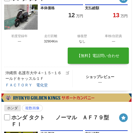
本体価格
支払総額
12
13
万円
万円
初度登録年
走行距離
修復歴
車検/自賠責
―
32904Km
なし
―
【無料】電話問い合わせ
沖縄県 名護市大中４−１５−１６ ゴ
ショップレビュー
ールドキャッスル１Ｆ
―
ＦＡＣＴＯＲＹ 電化堂
ホンダ
複数画像
ホンダ タクト ノーマル ＡＦ７９型
ＦＩ