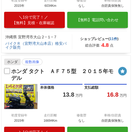
初度登録年
走行距離
修復歴
車検/自賠責
2015年
6034Km
なし
自賠責保険無し
1分で完了！
【無料】電話問い合わせ
【無料】見積・在庫確認
沖縄県 宜野湾市大山２−１−７
ショップレビュー(
11件
)
バイクＲ（宜野湾大山本店）格安バ
4.8
総合評価:
点
イク販売
ホンダ
複数画像
ホンダ タクト ＡＦ７５型 ２０１５年モ
デル
本体価格
支払総額
13.8
16.8
万円
万円
初度登録年
走行距離
修復歴
車検/自賠責
2015年
16694Km
なし
自賠責保険無し