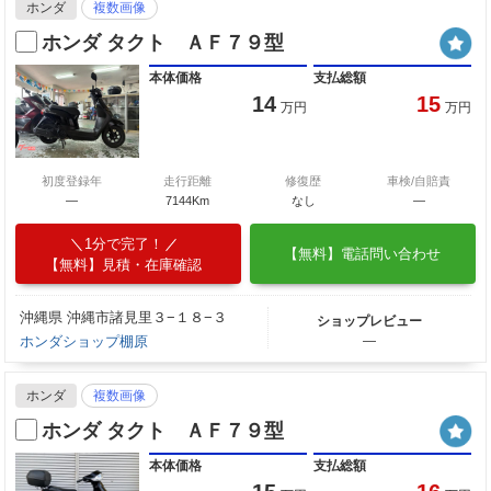
ホンダ
複数画像
ホンダ タクト ＡＦ７９型
本体価格
支払総額
14
15
万円
万円
初度登録年
走行距離
修復歴
車検/自賠責
―
7144Km
なし
―
1分で完了！
【無料】電話問い合わせ
【無料】見積・在庫確認
沖縄県 沖縄市諸見里３−１８−３
ショップレビュー
ホンダショップ棚原
―
ホンダ
複数画像
ホンダ タクト ＡＦ７９型
本体価格
支払総額