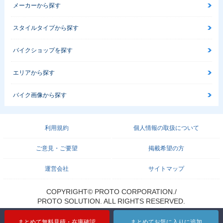
メーカーから探す
スタイルタイプから探す
バイクショップを探す
2010年 Vino
2009年 Vino リモコ
2009年 Vino DELU
ン仕様
XE・カラーチェンジ
エリアから探す
バイク画像から探す
利用規約
個人情報の取扱について
2009年 Vino
2008年 Vino
2008年 Vino リモコ
ン仕様
ご意見・ご要望
掲載希望の方
運営会社
サイトマップ
COPYRIGHT© PROTO CORPORATION./
PROTO SOLUTION. ALL RIGHTS RESERVED.
2008年 Vino
2007年 Vino リモコ
2008年 Vino DELU
まとめて無料見積・在庫確認
まとめてお気に入りに追加