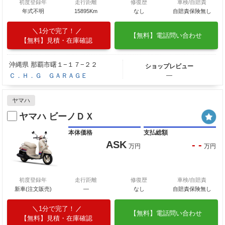
初度登録年
走行距離
修復歴
車検/自賠責
年式不明
15895Km
なし
自賠責保険無し
1分で完了！
【無料】電話問い合わせ
【無料】見積・在庫確認
沖縄県 那覇市曙１−１７−２２
ショップレビュー
Ｃ．Ｈ．Ｇ ＧＡＲＡＧＥ
―
ヤマハ
ヤマハ ビーノＤＸ
本体価格
支払総額
ASK
- -
万円
万円
初度登録年
走行距離
修復歴
車検/自賠責
新車(注文販売)
―
なし
自賠責保険無し
1分で完了！
【無料】電話問い合わせ
【無料】見積・在庫確認