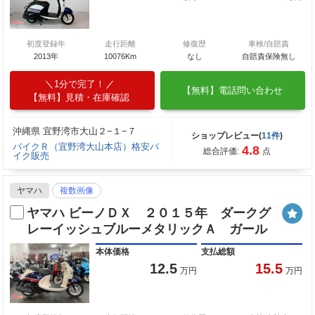
初度登録年
走行距離
修復歴
車検/自賠責
2013年
10076Km
なし
自賠責保険無し
1分で完了！
【無料】電話問い合わせ
【無料】見積・在庫確認
沖縄県 宜野湾市大山２−１−７
ショップレビュー(
11件
)
バイクＲ（宜野湾大山本店）格安バ
4.8
総合評価:
点
イク販売
ヤマハ
複数画像
ヤマハ ビーノＤＸ ２０１５年 ダークグ
レーイッシュブルーメタリックＡ ガール
本体価格
支払総額
12.5
15.5
万円
万円