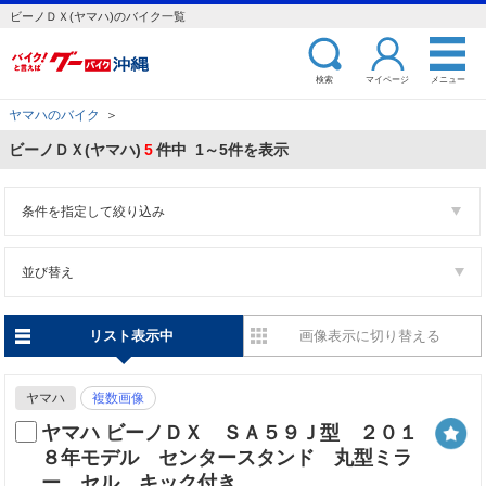
ビーノＤＸ(ヤマハ)のバイク一覧
検索
マイページ
メニュー
ヤマハのバイク
＞
ビーノＤＸ(ヤマハ)
5
件中 1～5件を表示
条件を指定して絞り込み
並び替え
リスト表示中
画像表示に切り替える
ヤマハ
複数画像
ヤマハ ビーノＤＸ ＳＡ５９Ｊ型 ２０１
８年モデル センタースタンド 丸型ミラ
ー セル キック付き