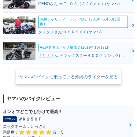
XE・カラーチェンジ
XE Navy Style・特
XE Girl・カラーチェ
GENOさん:ＭＴ−０３（３２０ｃｃ）(ヤマハ)
別・限定仕様
ンジ
沖縄チャリティーランFINAL（2019年6月30日開
催）
クスクスさん:ＸＳＲ９００(ヤマハ)
A&W名護店バイク撮影会(2019年1月19日)
2016年 Vino DELU
2016年 Vino DELU
2015年 Vino DELU
さとささん:ドラッグスター４００クラシック(ヤマハ)
XE
XE Boy
XE Sweet Style・特
別・限定仕様
ヤマハのバイクに乗っている沖縄のライダーを見る
ヤマハのバイクレビュー
2015年 Vino DELU
2015年 Vino DELU
2015年 Vino DELU
オンオフどこでも行けて最高!!
XE Girl・マイナーチ
XE Boy
XE Girl・カラーチェ
ＷＲ２５０Ｆ
ヤマハ
ェンジ
ンジ
ニックネーム：いっさん
5
満足度：
／5