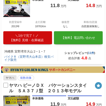
11.8
14.8
万円
万円
初度登録年
走行距離
修復歴
車検/自賠責
2013年
18781Km
なし
自賠責保険無し
1分で完了！
【無料】電話問い合わせ
【無料】見積・在庫確認
沖縄県 宜野湾市大山２−１−７
ショップレビュー(
11件
)
バイクＲ（宜野湾大山本店）格安バ
4.8
総合評価:
点
イク販売
ヤマハ
複数画像
ヤマハ ビーノＤＸ バケーションスタイ
ル ＳＡ３７Ｊ型 ２０１３年モデル
本体価格
支払総額
11.9
14.9
万円
万円