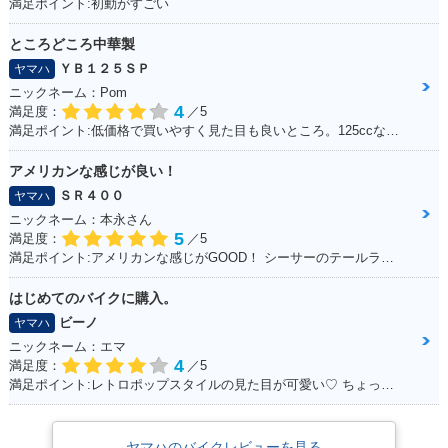
満足ポイント:初動がすごい
ところどころ中華製
ＹＢ１２５ＳＰ
ヤマハ
ニックネーム：Pom
2015年 Vino DELU
2014年 Vino DELU
2014年 Vino DELU
4
XE Boy
XE Vacation Styl
XE・カラーチェンジ
満足度：
／5
e・特別・限定仕様
満足ポイント:低価格で買いやすく見た目も良いところ。125ccなので扱いやすい。
アメリカンな感じが良い！
ＳＲ４００
ヤマハ
ニックネーム：本永さん
5
満足度：
／5
満足ポイント:アメリカンな感じがGOOD！ シーサーのテールランプ！70年代のB級チョッパーハンドル！ ブラッドスタイルさんにカスタムしてもらったところすべて！
2014年 Vino・カラ
2013年 Vino DELU
2013年 Vino DELU
ーチェンジ
XE Vacation Styl
XE・カラーチェンジ
はじめてのバイクに購入。
e・特別・限定仕様
ビーノ
ヤマハ
ニックネーム：エマ
4
満足度：
／5
満足ポイント:レトロポップスタイルの見た目が可愛い♡ ちょっとしたお買いものに行くときに便利！
ヤマハのバイクレビューを見る