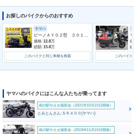
お探しのバイクからのおすすめ
2021年 Vino・カラ
2019年 Vino・カラ
2018年 Vino・フル
ーチェンジ
ーチェンジ
モデルチェンジ
ヤマハ
ビーノＡＹ０２型 ２０１８年モデル
価格:
12.8
万
価
総額:
15.8
万
総
このバイクと同じ車種を検索
このバイク
2018年 Vino DELU
2017年 Vino DELU
2017年 Vino DELU
XE・カラーチェンジ
XE 20th Anniversar
XE・マイナーチェン
y Edition・特別・限
ジ
定仕様
ヤマハのバイクにはこんな人たちが乗ってます
南の駅やえせ撮影会（2021年10月23日開催）
とみとんさん:ＳＲ４００(ヤマハ)
南の駅やえせ撮影会（2019年11月24日開催）
2017年 Vino DELU
2016年 Vino DELU
2016年 Vino DELU