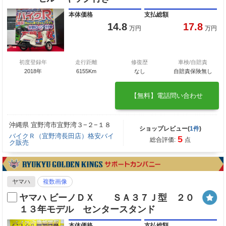
本体価格
支払総額
14.8
17.8
万円
万円
初度登録年
走行距離
修復歴
車検/自賠責
2018年
6155Km
なし
自賠責保険無し
【無料】電話問い合わせ
沖縄県 宜野湾市宜野湾３−２−１８
ショップレビュー(
1件
)
バイクＲ（宜野湾長田店）格安バイ
5
総合評価:
点
ク販売
ヤマハ
複数画像
ヤマハ ビーノＤＸ ＳＡ３７Ｊ型 ２０
１３年モデル センタースタンド
本体価格
支払総額