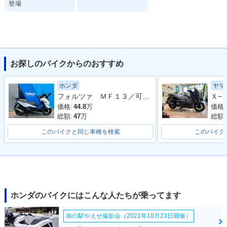
登場
お探しのバイクからのおすすめ
ホンダ
ヤマ
フォルツァ ＭＦ１３／可動式スクリーン／フルＬＥＤ／ＥＴＣ付き／グリップヒーター
価格:
44.8
万
価格:
総額:
47
万
総額:
このバイクと同じ車種を検索
このバイク
ホンダのバイクにはこんな人たちが乗ってます
南の駅やえせ撮影会（2021年10月23日開催）