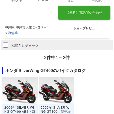
年式不明
42080Km
なし
車検無し
【無料】電話問い合わせ
沖縄県 沖縄市大里２−２７−４
ショップレビュー
東海輪業
―
上記2件にチェック
2件中1～2件
ホンダ SilverWing GT400のバイクカタログ
2009年 SILVER WI
2009年 SILVER WI
NG GT400 ABS・新
NG GT400・新登場