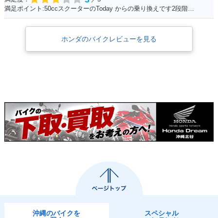
満足ポイント:50ccスクーターのToday からの乗り換えです2段階右折や、30km/h規制から逃れるためにこれにしました。 Today にはセルモーターがありましたが、C70のエンジンスタートはキックのみ。 坂道にはどうしても非力感があり、登らないイメージ。 また、キャンプツーリングなど荷物満載で出掛けた時も中々走りません。 スプロケを前15、後38に換装してます。非力なのでややトルクに振って見ました。タイヤはノーマルです。これで75km/h出るか出ないかって所です。 普段使いの足がわりには良く働いてくれます。 キャンプや株主総会に出掛けるのでもっと磨いて、可愛がり、長く乗るつもりです。
ホンダのバイクレビューを見る
沖縄のバイクを
スペシャル