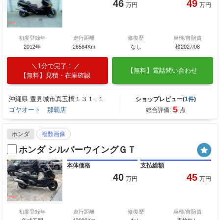
46
49
万円
万円
初度登録年
走行距離
修復歴
車検/自賠責
2012年
26584Km
なし
検2027/08
1分で完了！
【無料】電話問い合わせ
【無料】見積・在庫確認
沖縄県 豊見城市真玉橋１３１−１
ショップレビュー(
1件
)
5
ゴヤオート 那覇店
総合評価:
点
ホンダ
複数画像
ホンダ シルバーウイングＧＴ
本体価格
支払総額
40
45
万円
万円
初度登録年
走行距離
修復歴
車検/自賠責