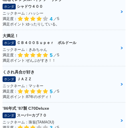
シャドウ４００
ホンダ
ニックネーム：ハッシー
4
満足度：
／5
満足ポイント:ゆったりしている。
大満足！
ＣＢ４００Ｓｕｐｅｒ ボルドール
ホンダ
ニックネーム：きみちゃん
5
満足度：
／5
満足ポイント:ぜんぶがすき！！
くされ具合が好き
ＪＡＺＺ
ホンダ
ニックネーム：マッキー
5
満足度：
／5
満足ポイント:87年のボディ！
’86年式 ’87製 C70Deluxe
スーパーカブ７０
ホンダ
ニックネーム：珠翁(TAMAOU)
3
満足度：
／5