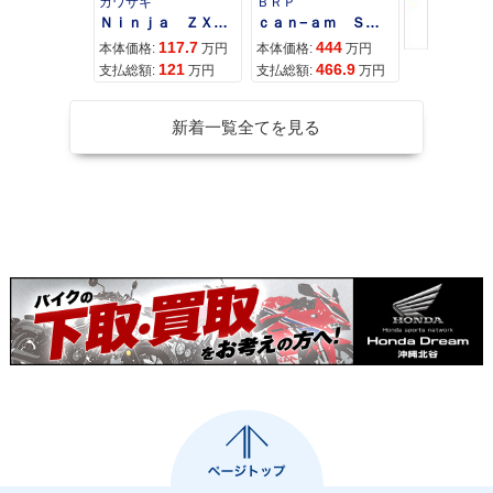
カワサキ
ＢＲＰ
スズキ
Ｎｉｎｊａ ＺＸ−４Ｒ ＳＥ
ｃａｎ−ａｍ ＳＰＹＤＥＲ ＲＴ ＬＩＭＩＴＥＤ
117.7
444
68
本体価格:
万円
本体価格:
万円
本体価格:
121
466.9
72
支払総額:
万円
支払総額:
万円
支払総額:
新着一覧全てを見る