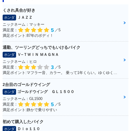
くされ具合が好き
ＪＡＺＺ
ホンダ
ニックネーム：マッキー
5
満足度：
／5
満足ポイント:87年のボディ！
通勤、ツーリングどっちでもいけるバイク
Ｖ−ＴＷＩＮ ＭＡＧＮＡ
ホンダ
ニックネーム：ヒロ
3
満足度：
／5
満足ポイント:マフラー音、カラー。 乗って1年くらい。ゆくゆくはハーレーに！通勤で使ってる。 ショック、ハンドル周りをカスタムしていきたい。
2台目のゴールドウイング
ゴールドウイング ＧＬ１５００
ホンダ
ニックネーム：GL1500
5
満足度：
／5
満足ポイント:静かで乗りやすい
初めて購入したバイク
Ｄｉｏ１１０
ホンダ