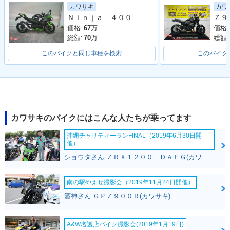
カワ
カワサキ
Ｎｉｎｊａ ４００
価格:
価格:
67
万
総額:
総額:
70
万
このバイクと同じ車種を検索
このバイク
カワサキのバイクにはこんな人たちが乗ってます
沖縄チャリティーランFINAL（2019年6月30日開
催）
ショウタさん:ＺＲＸ１２００ ＤＡＥＧ(カワサキ)
南の駅やえせ撮影会（2019年11月24日開催）
酒神さん:ＧＰＺ９００Ｒ(カワサキ)
A&W名護店バイク撮影会(2019年1月19日)