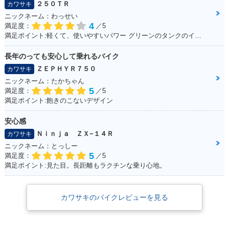
２５０ＴＲ
カワサキ
ニックネーム：わっせい
4
満足度：
／5
満足ポイント:軽くて、使いやすいパワー グリーンのタンクのインパクト ピンストライプ
長年のっても安心して乗れるバイク
ＺＥＰＨＹＲ７５０
カワサキ
ニックネーム：たかちゃん
5
満足度：
／5
満足ポイント:飽きのこないデザイン
安心感
Ｎｉｎｊａ ＺＸ−１４Ｒ
カワサキ
ニックネーム：とっしー
5
満足度：
／5
満足ポイント:見た目。長距離もラクチンな乗り心地。
カワサキのバイクレビューを見る