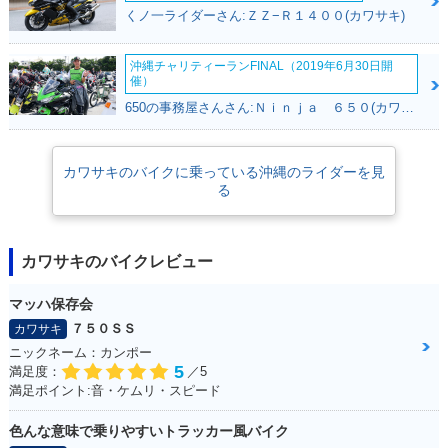
くノ一ライダーさん:ＺＺ−Ｒ１４００(カワサキ)
沖縄チャリティーランFINAL（2019年6月30日開
催）
650の事務屋さんさん:Ｎｉｎｊａ ６５０(カワサキ)
カワサキのバイクに乗っている沖縄のライダーを見
る
カワサキのバイクレビュー
マッハ保存会
７５０ＳＳ
カワサキ
ニックネーム：カンポー
5
満足度：
／5
満足ポイント:音・ケムリ・スピード
色んな意味で乗りやすいトラッカー風バイク