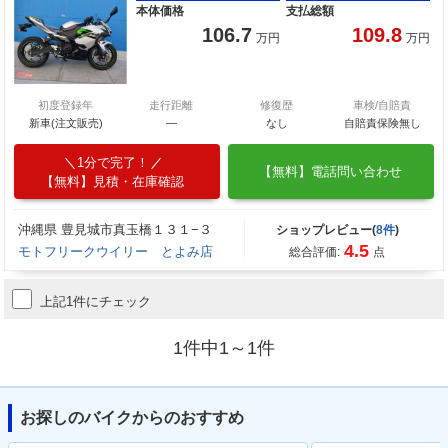
本体価格
支払総額
106.7
109.8
万円
万円
初度登録年
走行距離
修復歴
車検/自賠責
新車(注文販売)
―
なし
自賠責保険無し
1分で完了！
【無料】電話問い合わせ
【無料】見積・在庫確認
沖縄県 豊見城市真玉橋１３１−３
ショップレビュー(
8件
)
4.5
モトフリークウイリー とよみ店
総合評価:
点
上記1件にチェック
1件中1～1件
お探しのバイクからのおすすめ