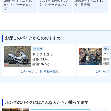
2007年 SPACY 10
2005年 SPACY 10
2003年 SPACY 10
0・マイナーチェン
0・カラーチェンジ
0・新登場
ジ
お探しのバイクからのおすすめ
ヤマ
ホンダ
ＰＣＸ１２５
価格:
価格:
33.4
万
総額:
総額:
36.5
万
このバイクと同じ車種を検索
このバイク
ホンダのバイクにはこんな人たちが乗ってます