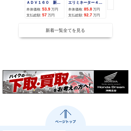
ＡＤＶ１６０ 新車 ２０２６年最新モデル パールスモーキーグレー スマートキー ２９Ｌメットイン ＵＳＢ Ｔｙｐｅ−Ｃ装備
エリミネーター４００
53.9
85.8
95
本体価格:
万円
本体価格:
万円
本体価格:
57
92.7
10
支払総額:
万円
支払総額:
万円
支払総額:
新着一覧全てを見る