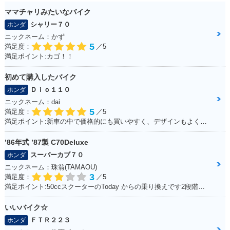
ママチャリみたいなバイク
シャリー７０
ホンダ
ニックネーム：かず
5
満足度：
／5
満足ポイント:カゴ！！
初めて購入したバイク
Ｄｉｏ１１０
ホンダ
ニックネーム：dai
5
満足度：
／5
満足ポイント:新車の中で価格的にも買いやすく、デザインもよくて購入しました。
’86年式 ’87製 C70Deluxe
スーパーカブ７０
ホンダ
ニックネーム：珠翁(TAMAOU)
3
満足度：
／5
満足ポイント:50ccスクーターのToday からの乗り換えです2段階右折や、30km/h規制から逃れるためにこれにしました。 Today にはセルモーターがありましたが、C70のエンジンスタートはキックのみ。 坂道にはどうしても非力感があり、登らないイメージ。 また、キャンプツーリングなど荷物満載で出掛けた時も中々走りません。 スプロケを前15、後38に換装してます。非力なのでややトルクに振って見ました。タイヤはノーマルです。これで75km/h出るか出ないかって所です。 普段使いの足がわりには良く働いてくれます。 キャンプや株主総会に出掛けるのでもっと磨いて、可愛がり、長く乗るつもりです。
いいバイク☆
ＦＴＲ２２３
ホンダ