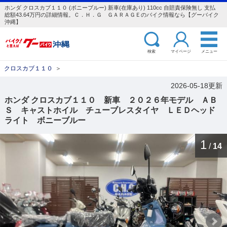
ホンダ クロスカブ１１０ (ボニーブルー) 新車(在庫あり) 110cc 自賠責保険無し 支払
総額43.64万円の詳細情報。Ｃ．Ｈ．Ｇ ＧＡＲＡＧＥのバイク情報なら【グーバイク
沖縄】
検索
マイページ
メニュー
クロスカブ１１０
＞
2026-05-18更新
ホンダ クロスカブ１１０ 新車 ２０２６年モデル ＡＢ
Ｓ キャストホイル チューブレスタイヤ ＬＥＤヘッド
ライト ボニーブルー
1
/
14