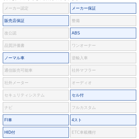
メーカー認定
メーカー保証
販売店保証
整備
改公認
ABS
品質評価書
ワンオーナー
ノーマル車
逆輸入車
通信販売可能車
社外マフラー
社外メーター
オーディオ
セキュリティシステム
セル付
ナビ
フルカスタム
FI車
4スト
HID付
ETC車載機付