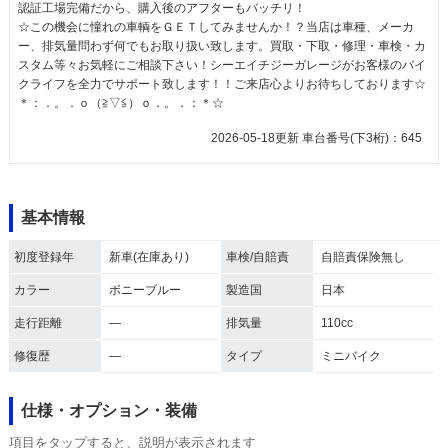
認証工場完備だから、購入後のアフターもバッチリ！
☆この機会に憧れの車輌をＧＥＴしてみませんか！？当店は車種、メーカ
ー、排気量問わず何でもお取り扱い致します。買取・下取・修理・車検・カ
スタム等々お気軽にご相談下さい！シーエイチジーガレージがお客様のバイ
クライフを全力でサポート致します！！ご来店心よりお待ちしております☆
＊：．。．ｏ（≧▽≦）ｏ．。．：＊☆
2026-05-18更新 車台番号(下3桁)：645
基本情報
初度登録年
新車(在庫あり)
車検/自賠責
自賠責保険無し
カラー
ボニーブルー
製造国
日本
走行距離
―
排気量
110cc
修復歴
―
タイプ
ミニバイク
仕様・オプション・装備
項目をタップすると、説明が表示されます