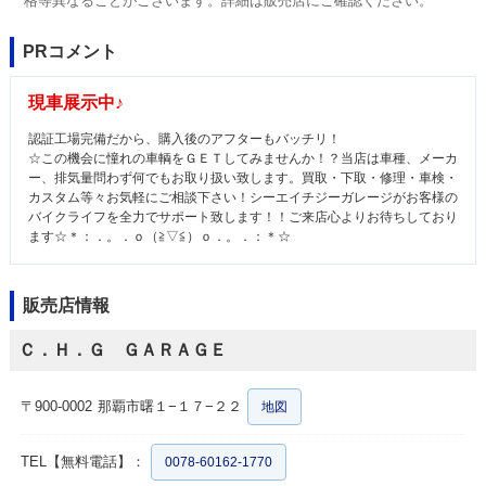
格等異なることがございます。詳細は販売店にご確認ください。
PRコメント
現車展示中♪
認証工場完備だから、購入後のアフターもバッチリ！
☆この機会に憧れの車輌をＧＥＴしてみませんか！？当店は車種、メーカ
ー、排気量問わず何でもお取り扱い致します。買取・下取・修理・車検・
カスタム等々お気軽にご相談下さい！シーエイチジーガレージがお客様の
バイクライフを全力でサポート致します！！ご来店心よりお待ちしており
ます☆＊：．。．ｏ（≧▽≦）ｏ．。．：＊☆
販売店情報
Ｃ．Ｈ．Ｇ ＧＡＲＡＧＥ
〒900-0002
那覇市曙１−１７−２２
地図
TEL【無料電話】：
0078-60162-1770