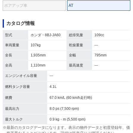
ボアアップ車
AT
カタログ情報
型式
ホンダ・8BJ-JA60
総排気量
109cc
車両重量
107kg
乾燥重量
―
全長
1,935mm
全幅
795mm
全高
1,110mm
最高速度
―
エンジンオイル容量
―
燃料タンク容量
4.1L
燃費
67.0 km/L (60 km/h走行時)
最高出力
8.0 ps (7,500 rpm)
最大トルク
0.9 kg・m (5,500 rpm)
※最新のカタログデータになります。表示の物件データと初度登録年、価