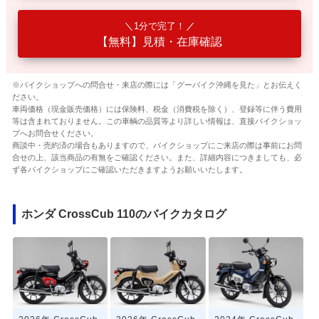
1分で完了！
【無料】見積・在庫確認
※バイクショップへの問合せ・来店の際には「グーバイク沖縄を見た」とお伝えく
ださい。
車両価格（現金販売価格）には保険料、税金（消費税を除く）、登録等に伴う費用
等は含まれておりません。この車輌の品質等より詳しい情報は、直接バイクショッ
プへお問合せください。
商談中・売約済の場合もありますので、バイクショップにご来店の際は事前にお問
合せの上、該当商品の有無をご確認ください。また、詳細内容につきましても、必
ず各バイクショップにご確認いただきますようお願いいたします。
ホンダ CrossCub 110のバイクカタログ