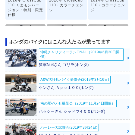
2026年 CrossCub
2026年 CrossCub
2024年 CrossCub
110 くまモンバー
110・カラーチェン
110・カラーチェン
ジョン・特別・限定
ジ
ジ
仕様
ホンダのバイクにはこんな人たちが乗ってます
沖縄チャリティーランFINAL（2019年6月30日開
催）
2022年 CrossCub
2022年 CrossCub
2021年 CrossCub
110 くまモンバー
110・マイナーチェ
110・特別・限定仕
猿軍No3さん:ゴリラ(ホンダ)
ジョン・特別・限定
ンジ
様
仕様
A&W名護店バイク撮影会(2019年3月16日)
ケンさん:Ａｐｅ１００(ホンダ)
南の駅やえせ撮影会（2019年11月24日開催）
ハッシーさん:シャドウ４００(ホンダ)
2020年 CrossCub
2020年 CrossCub
2019年 CrossCub
110 くまモンバー
110・マイナーチェ
110・カラーチェン
ハーレー大試乗会(2019年3月24日)
ジョン・特別・限定
ンジ
ジ
仕様