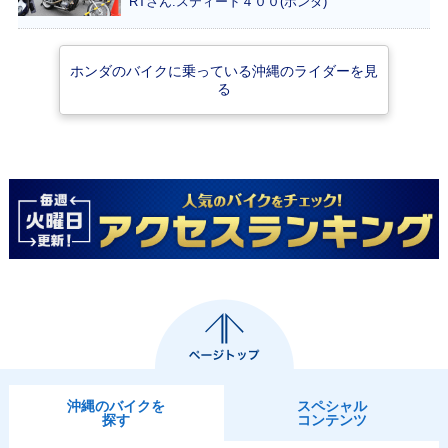
RTさん:スティード４００(ホンダ)
ホンダのバイクに乗っている沖縄のライダーを見
る
2019年 CrossCub
2018年 CrossCub
2017年 CrossCub
110 くまモンバー
110・フルモデルチ
110
ジョン・特別・限定
ェンジ
仕様
2014年 CROSS C
2013年 CROSS C
ub・カラーチェン
ub・新登場
ジ
沖縄のバイクを
スペシャル
探す
コンテンツ