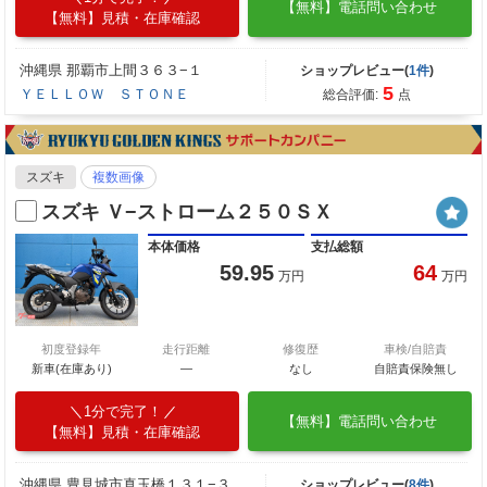
【無料】電話問い合わせ
【無料】見積・在庫確認
沖縄県 那覇市上間３６３−１
ショップレビュー(
1件
)
5
ＹＥＬＬＯＷ ＳＴＯＮＥ
総合評価:
点
スズキ
複数画像
スズキ Ｖ−ストローム２５０ＳＸ
本体価格
支払総額
59.95
64
万円
万円
初度登録年
走行距離
修復歴
車検/自賠責
新車(在庫あり)
―
なし
自賠責保険無し
1分で完了！
【無料】電話問い合わせ
【無料】見積・在庫確認
沖縄県 豊見城市真玉橋１３１−３
ショップレビュー(
8件
)