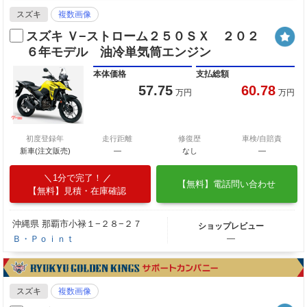
スズキ
複数画像
スズキ Ｖ−ストローム２５０ＳＸ ２０２
６年モデル 油冷単気筒エンジン
本体価格
支払総額
57.75
60.78
万円
万円
初度登録年
走行距離
修復歴
車検/自賠責
新車(注文販売)
―
なし
―
1分で完了！
【無料】電話問い合わせ
【無料】見積・在庫確認
沖縄県 那覇市小禄１−２８−２７
ショップレビュー
Ｂ・Ｐｏｉｎｔ
―
スズキ
複数画像