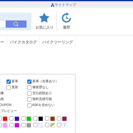
サイトマップ
お気に入り
履歴
ュー
バイクカタログ
バイクツーリング
車
新車
新車（在庫あり）
更新
修復歴なし
画像
支払総額あり
動画
無料見積可能
COUPON
ASKを含めない
ップレビュー