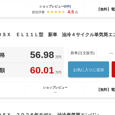
ショップレビュー(
8件
)
【無料】電
4.5
総合評価:
点
５０ＳＸ ＥＬ１１Ｌ型 新車 油冷４サイクル単気筒エ
56.98
新車(注文販売)
―
格
万円
60.01
額
お気に入りに追加
万円
ショップレビュー
【無料】電
―