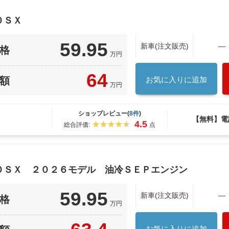
０ＳＸ
59.95
新車(注文販売)
―
格
万円
64
額
お気に入りに追加
万円
ショップレビュー(
8件
)
【無料】電
4.5
総合評価:
点
５０ＳＸ ２０２６モデル 油冷ＳＥＰエンジン
59.95
新車(注文販売)
―
格
万円
お気に入りに追加