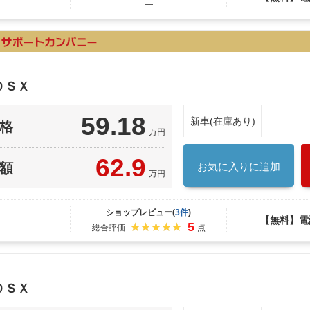
―
０ＳＸ
59.18
新車(在庫あり)
―
格
万円
62.9
額
お気に入りに追加
万円
ショップレビュー(
3件
)
【無料】電
5
総合評価:
点
０ＳＸ