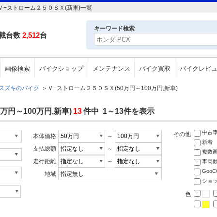
Ｖ−ストローム２５０ＳＸ(新車)一覧
キーワード検索
載台数
2,512
台
画像検索
バイクショップ
メンテナンス
バイク買取
バイクレビ
スズキのバイク
＞
Ｖ−ストローム２５０ＳＸ(50万円～100万円,新車)
円～100万円,新車)
13
件中 1～13件を表示
中古
その他
本体価格
～
新着
支払総額
～
複数
走行距離
～
車両
Goo
地域
ショ
色