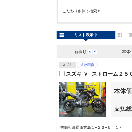
こだわり条件で検索
リスト表示中
新着順
本体
スズキ
複数画像
スズキ Ｖ−ストローム２５
本体価
支払総
沖縄県 那覇市古島１−２３−５ １Ｆ