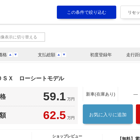
画像表示に切り替える
価格
支払総額
初度登録年
走行距
０ＳＸ ローシートモデル
59.1
新車(在庫あり)
―
格
万円
62.5
額
お気に入りに追加
万円
ショップレビュー
【無料】電