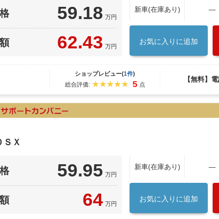
59.18
新車(在庫あり)
―
格
万円
62.43
額
お気に入りに追加
万円
ショップレビュー(
1件
)
【無料】電
5
総合評価:
点
０ＳＸ
59.95
新車(在庫あり)
―
格
万円
64
額
お気に入りに追加
万円