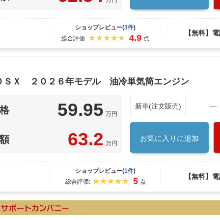
万円
ショップレビュー(
3件
)
【無料】電
4.9
総合評価:
点
５０ＳＸ ２０２６年モデル 油冷単気筒エンジン
59.95
新車(注文販売)
―
格
万円
63.2
額
お気に入りに追加
万円
ショップレビュー(
1件
)
【無料】電
5
総合評価:
点