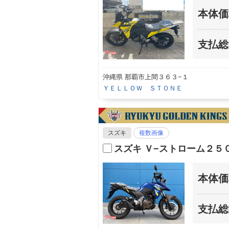
本体価
支払総
沖縄県 那覇市上間３６３−１
ＹＥＬＬＯＷ ＳＴＯＮＥ
スズキ
複数画像
スズキ Ｖ−ストローム２５
本体価
支払総