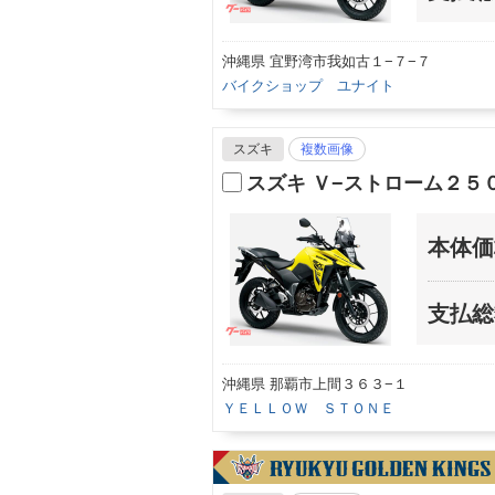
沖縄県 宜野湾市我如古１−７−７
バイクショップ ユナイト
スズキ
複数画像
スズキ Ｖ−ストローム２
本体価
支払総
沖縄県 那覇市上間３６３−１
ＹＥＬＬＯＷ ＳＴＯＮＥ