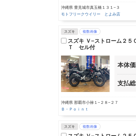
沖縄県 豊見城市真玉橋１３１−３
モトフリークウイリー とよみ店
スズキ
複数画像
スズキ Ｖ−ストローム２
Ｔ セル付
本体価
支払総
沖縄県 那覇市小禄１−２８−２７
Ｂ・Ｐｏｉｎｔ
スズキ
複数画像