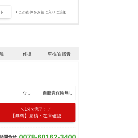
+ この条件をお気に入りに追加
離
修復
車検/自賠責
なし
自賠責保険無し
1分で完了！
【無料】見積・在庫確認
0078-60162-3400
話問合せ