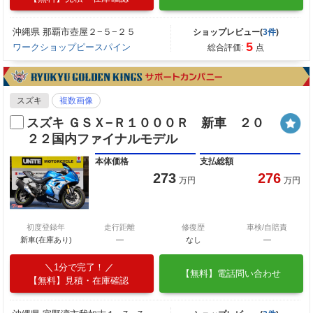
沖縄県 那覇市壺屋２−５−２５
ショップレビュー(
3件
)
5
ワークショップピースパイン
総合評価:
点
スズキ
複数画像
スズキ ＧＳＸ−Ｒ１０００Ｒ 新車 ２０
２２国内ファイナルモデル
本体価格
支払総額
273
276
万円
万円
初度登録年
走行距離
修復歴
車検/自賠責
新車(在庫あり)
―
なし
―
1分で完了！
【無料】電話問い合わせ
【無料】見積・在庫確認