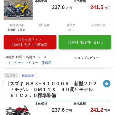
本体価格
支払総額
237.6
241.5
万円
万円
初度登録年
走行距離
修復歴
車検/自賠責
新車(注文販売)
―
なし
―
1分で完了！
【無料】電話問い合わせ
【無料】見積・在庫確認
沖縄県 那覇市高良３−２−９
ショップレビュー
モトフリークウイリー 那覇店
―
スズキ
複数画像
スズキ ＧＳＸ−Ｒ１０００Ｒ 新型２０２
７モデル ＤＭ１１Ｘ ４０周年モデル
ＥＴＣ２．０標準装備
本体価格
支払総額
237.6
241.2
万円
万円