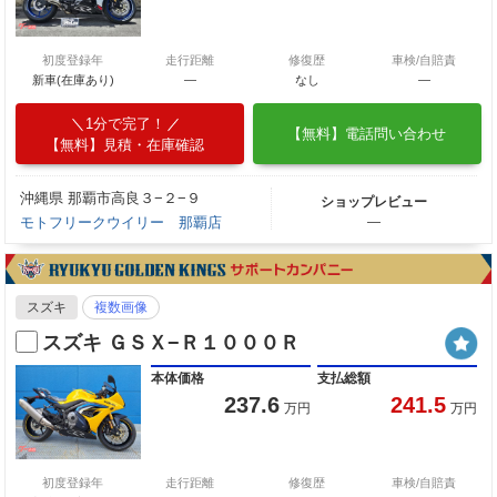
初度登録年
走行距離
修復歴
車検/自賠責
新車(在庫あり)
―
なし
―
1分で完了！
【無料】電話問い合わせ
【無料】見積・在庫確認
沖縄県 那覇市高良３−２−９
ショップレビュー
モトフリークウイリー 那覇店
―
スズキ
複数画像
スズキ ＧＳＸ−Ｒ１０００Ｒ
本体価格
支払総額
237.6
241.5
万円
万円
初度登録年
走行距離
修復歴
車検/自賠責