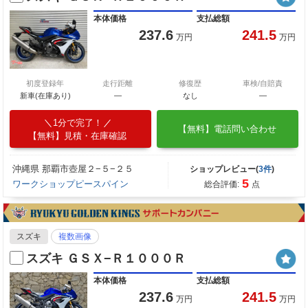
本体価格
支払総額
237.6
241.5
万円
万円
初度登録年
走行距離
修復歴
車検/自賠責
新車(在庫あり)
―
なし
―
1分で完了！
【無料】電話問い合わせ
【無料】見積・在庫確認
沖縄県 那覇市壺屋２−５−２５
ショップレビュー(
3件
)
5
ワークショップピースパイン
総合評価:
点
スズキ
複数画像
スズキ ＧＳＸ−Ｒ１０００Ｒ
本体価格
支払総額
237.6
241.5
万円
万円