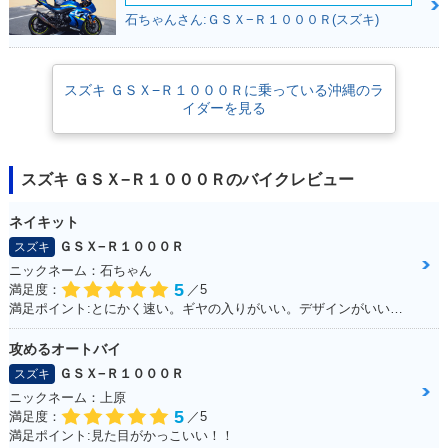
石ちゃんさん:ＧＳＸ−Ｒ１０００Ｒ(スズキ)
2018年 GSX-R100
2018年 GSX-R100
2017年 GSX-R100
スズキ ＧＳＸ−Ｒ１０００Ｒに乗っている沖縄のラ
0R
0
0R ABS・新登場
イダーを見る
スズキ ＧＳＸ−Ｒ１０００Ｒのバイクレビュー
ネイキット
ＧＳＸ−Ｒ１０００Ｒ
スズキ
2017年 GSX-R100
2017年 GSX-R100
2016年 GSX-R100
0R ABS・追加
0 ABS・フルモデル
0 ABS
ニックネーム：石ちゃん
チェンジ
5
満足度：
／5
満足ポイント:とにかく速い。ギヤの入りがいい。デザインがいい！！
攻めるオートバイ
ＧＳＸ−Ｒ１０００Ｒ
スズキ
ニックネーム：上原
5
満足度：
／5
2016年 GSX-R100
2015年 GSX-R100
2015年 GSX-R100
満足ポイント:見た目がかっこいい！！
0
0 ABS・追加
0