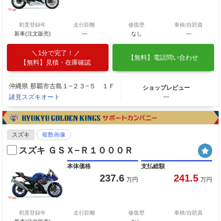
初度登録年
走行距離
修復歴
車検/自賠責
新車(注文販売)
―
なし
―
1分で完了！
【無料】電話問い合わせ
【無料】見積・在庫確認
沖縄県 那覇市古島１−２３−５ １Ｆ
ショップレビュー
諸見スズキオート
―
スズキ
複数画像
スズキ ＧＳＸ−Ｒ１０００Ｒ
本体価格
支払総額
237.6
241.5
万円
万円
初度登録年
走行距離
修復歴
車検/自賠責