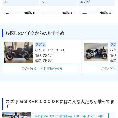
ジ
ェンジ
ジ
お探しのバイクからのおすすめ
2021年 GSX-R100
2020年 GSX-R100
2019年 GSX-R100
スズ
スズキ
0R ABS・カラーチ
0R ABS・特別・限
0R ABS・マイナー
ＧＳＸ−Ｒ１０００
ェンジ
定仕様
チェンジ
価格:
価格:
75.4
万
総額:
総額:
79.6
万
このバイクと同じ車種を検索
このバイク
2019年 GSX-R100
2019年 GSX-R100
2018年 GSX-R100
0R・マイナーチェン
0・マイナーチェン
0R ABS・カラーチ
ジ
ジ
ェンジ
スズキ ＧＳＸ−Ｒ１０００Ｒにはこんな人たちが乗ってま
す
道の駅ゆいゆい国頭撮影会（2019年5月26日開催）