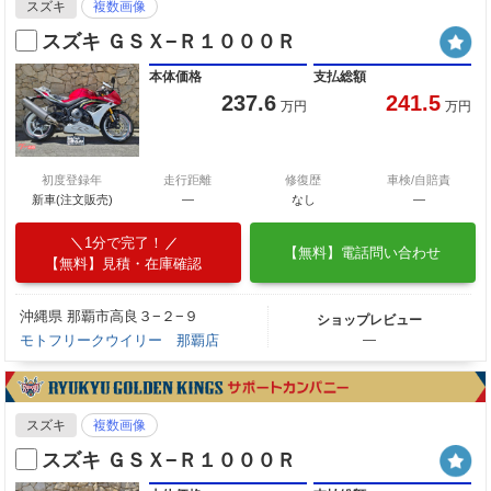
スズキ
複数画像
スズキ ＧＳＸ−Ｒ１０００Ｒ
本体価格
支払総額
237.6
241.5
万円
万円
初度登録年
走行距離
修復歴
車検/自賠責
新車(注文販売)
―
なし
―
1分で完了！
【無料】電話問い合わせ
【無料】見積・在庫確認
沖縄県 那覇市高良３−２−９
ショップレビュー
モトフリークウイリー 那覇店
―
スズキ
複数画像
スズキ ＧＳＸ−Ｒ１０００Ｒ