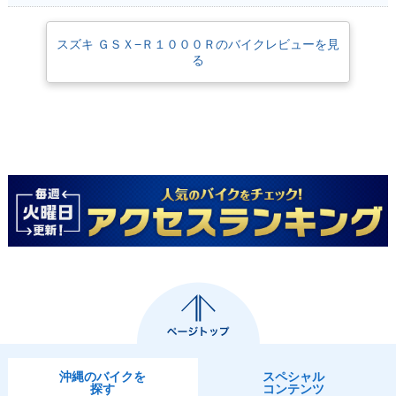
スズキ ＧＳＸ−Ｒ１０００Ｒのバイクレビューを見
る
2014年 GSX-R100
2013年 GSX-R100
2012年 GSX-R100
0
0
0・マイナーチェン
ジ
2011年 GSX-R100
2010年 GSX-R100
2010年 GSX-R100
0
0 25th Anniversary
0・カラーチェンジ
Model・特別・限定
仕様
沖縄のバイクを
スペシャル
探す
コンテンツ