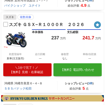
沖縄県 宜野湾市我如古１−７−７
ショップレビュー(
3件
)
4.9
バイクショップ ユナイト
総合評価:
点
スズキ
複数画像
スズキ ＧＳＸ−Ｒ１０００Ｒ ２０２６
本体価格
支払総額
237
241.7
万円
万円
初度登録年
走行距離
修復歴
車検/自賠責
新車(注文販売)
―
なし
―
1分で完了！
【無料】電話問い合わせ
【無料】見積・在庫確認
沖縄県 沖縄市美里６−４−８
ショップレビュー(
3件
)
5
ＳＢＳパドック松田
総合評価:
点