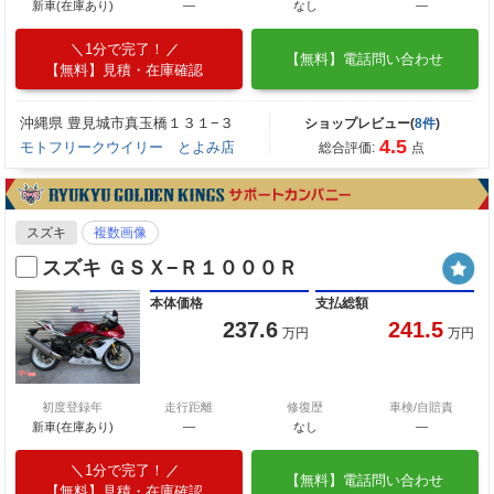
新車(在庫あり)
―
なし
―
1分で完了！
【無料】電話問い合わせ
【無料】見積・在庫確認
沖縄県 豊見城市真玉橋１３１−３
ショップレビュー(
8件
)
4.5
モトフリークウイリー とよみ店
総合評価:
点
スズキ
複数画像
スズキ ＧＳＸ−Ｒ１０００Ｒ
本体価格
支払総額
237.6
241.5
万円
万円
初度登録年
走行距離
修復歴
車検/自賠責
新車(在庫あり)
―
なし
―
1分で完了！
【無料】電話問い合わせ
【無料】見積・在庫確認