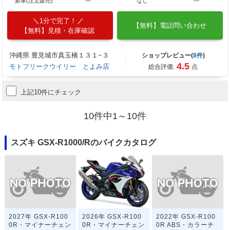
新車(注文販売)
―
なし
―
1分で完了！
【無料】電話問い合わせ
【無料】見積・在庫確認
沖縄県 豊見城市真玉橋１３１−３
ショップレビュー(
8件
)
4.5
モトフリークウイリー とよみ店
総合評価:
点
上記10件にチェック
10件中1～10件
スズキ GSX-R1000/Rのバイクカタログ
2027年 GSX-R100
2022年 GSX-R100
2026年 GSX-R100
0R・マイナーチェン
0R ABS・カラーチ
0R・マイナーチェン