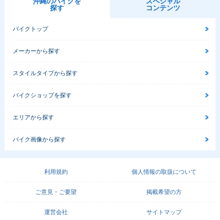
沖縄のバイクを
スペシャル
2014年 GSX-R100
2013年 GSX-R100
2012年 GSX-R100
探す
コンテンツ
0
0
0・マイナーチェン
ジ
バイクトップ
メーカーから探す
スタイルタイプから探す
2011年 GSX-R100
2010年 GSX-R100
2010年 GSX-R100
バイクショップを探す
0
0 25th Anniversar
0・カラーチェンジ
y Model・特別・限
エリアから探す
定仕様
バイク画像から探す
利用規約
個人情報の取扱について
2009年 GSX-R100
2008年 GSX-R100
2007年 GSX-R100
ご意見・ご要望
掲載希望の方
0・フルモデルチェ
0・カラーチェンジ
0・フルモデルチェ
ンジ
ンジ
運営会社
サイトマップ