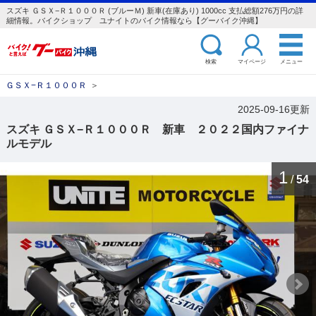
スズキ ＧＳＸ−Ｒ１０００Ｒ (ブルーＭ) 新車(在庫あり) 1000cc 支払総額276万円の詳
細情報。バイクショップ ユナイトのバイク情報なら【グーバイク沖縄】
検索
マイページ
メニュー
ＧＳＸ−Ｒ１０００Ｒ
＞
2025-09-16更新
スズキ ＧＳＸ−Ｒ１０００Ｒ 新車 ２０２２国内ファイナ
ルモデル
1
/
54