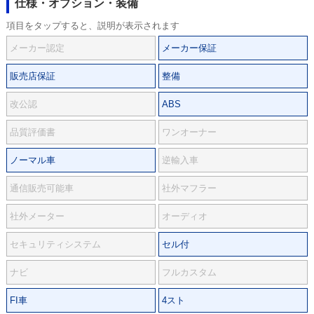
仕様・オプション・装備
項目をタップすると、説明が表示されます
メーカー認定
メーカー保証
販売店保証
整備
改公認
ABS
品質評価書
ワンオーナー
ノーマル車
逆輸入車
通信販売可能車
社外マフラー
社外メーター
オーディオ
セキュリティシステム
セル付
ナビ
フルカスタム
FI車
4スト