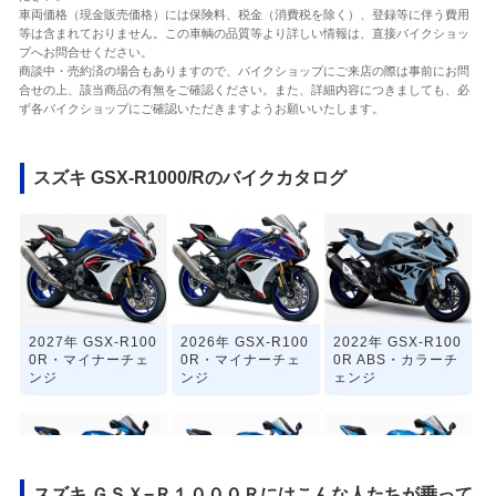
車両価格（現金販売価格）には保険料、税金（消費税を除く）、登録等に伴う費用
等は含まれておりません。この車輌の品質等より詳しい情報は、直接バイクショッ
プへお問合せください。
商談中・売約済の場合もありますので、バイクショップにご来店の際は事前にお問
合せの上、該当商品の有無をご確認ください。また、詳細内容につきましても、必
ず各バイクショップにご確認いただきますようお願いいたします。
スズキ GSX-R1000/Rのバイクカタログ
2027年 GSX-R100
2026年 GSX-R100
2022年 GSX-R100
0R・マイナーチェ
0R・マイナーチェ
0R ABS・カラーチ
ンジ
ンジ
ェンジ
スズキ ＧＳＸ−Ｒ１０００Ｒにはこんな人たちが乗って