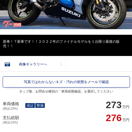
新車！？新車です！！２０２２年のファイナルモデルを１台限り最後の販
売！！
画像ギャラリーへ
写真ではわからないキズ・汚れの状態をメールで確認
タップ後、お問合せ種別の「車両状態確認」を選択してください
273
車両価格
保証
整備
万円
(税込10%)
276
支払総額
万円
(税込10%)