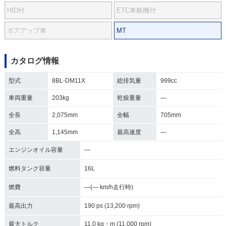
HID付
ETC車載機付
ボアアップ車
MT
カタログ情報
型式
8BL-DM11X
総排気量
999cc
車両重量
203kg
乾燥重量
―
全長
2,075mm
全幅
705mm
全高
1,145mm
最高速度
―
エンジンオイル容量
―
燃料タンク容量
16L
燃費
―(― km/h走行時)
最高出力
190 ps (13,200 rpm)
最大トルク
11.0 kg・m (11,000 rpm)