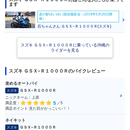
ます
2021年 GSX-R100
2020年 GSX-R100
2019年 GSX-R100
道の駅ゆいゆい国頭撮影会（2019年5月26日開
0R ABS・カラーチ
0R ABS・特別・限
0R ABS・マイナー
催）
ェンジ
定仕様
チェンジ
石ちゃんさん:ＧＳＸ−Ｒ１０００Ｒ(スズキ)
スズキ ＧＳＸ−Ｒ１０００Ｒに乗っている沖縄の
ライダーを見る
2019年 GSX-R100
2019年 GSX-R100
2018年 GSX-R100
0R・マイナーチェ
0・マイナーチェン
0R ABS・カラーチ
スズキ ＧＳＸ−Ｒ１０００Ｒのバイクレビュー
ンジ
ジ
ェンジ
攻めるオートバイ
ＧＳＸ−Ｒ１０００Ｒ
スズキ
ニックネーム：上原
5
満足度：
／5
満足ポイント:見た目がかっこいい！！
2018年 GSX-R100
2018年 GSX-R100
2017年 GSX-R100
ネイキット
0R
0
0R ABS・新登場
ＧＳＸ−Ｒ１０００Ｒ
スズキ