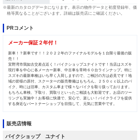
※最新のカタログデータになります。表示の物件データと初度登録年、価
格等異なることがございます。詳細は販売店にご確認ください。
PRコメント
メーカー保証２年付！
新車！？新車です！！２０２２年のファイナルモデルを１台限り最後の販
売！！
宜野湾市我如古交差点近く！バイクショップユナイトです！当店はスズキ
現行車を中心に各メーカー新車、中古車を常時６０台ラインナップ。特に
スズキの最新車種はいち早く入荷しますので、ご検討の方は必見です！地
域の皆様の原付、スクーターの販売整備はもちろん、２５０ｃｃ以上のバ
イク、時には旧車、カスタム車まで様々なバイクを取り扱っております。
もちろん車検、下取り、買取りといったご相談も大歓迎です。お店のツー
リングも実施中！お客様に快適で、安心で、楽しい！バイクライフを提供
する身近なパートナーショップを目指して、元気に営業中です。
販売店情報
バイクショップ ユナイト