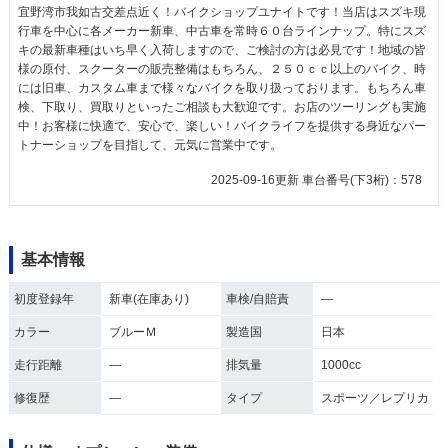
宜野湾市我如古交差点近く！バイクショップユナイトです！当店はスズキ現
行車を中心に各メーカー新車、中古車を常時６０台ラインナップ。特にスズ
キの最新車種はいち早く入荷しますので、ご検討の方は必見です！地域の皆
様の原付、スクーターの販売整備はもちろん、２５０ｃｃ以上のバイク、時
には旧車、カスタム車まで様々なバイクを取り扱っております。もちろん車
検、下取り、買取りといったご相談も大歓迎です。お店のツーリングも実施
中！お客様に快適で、安心で、楽しい！バイクライフを提供する身近なパー
トナーショップを目指して、元気に営業中です。
2025-09-16更新 車台番号(下3桁)：578
基本情報
初度登録年
新車(在庫あり)
車検/自賠責
―
カラー
ブルーＭ
製造国
日本
走行距離
―
排気量
1000cc
修復歴
―
タイプ
スポーツ／レプリカ