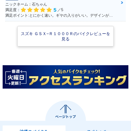
ニックネーム：石ちゃん
5
満足度：
／5
満足ポイント:とにかく速い。ギヤの入りがいい。デザインがいい！！
スズキ ＧＳＸ−Ｒ１０００Ｒのバイクレビューを
2017年 GSX-R100
2017年 GSX-R100
2016年 GSX-R100
見る
0R ABS・追加
0 ABS・フルモデル
0 ABS
チェンジ
2016年 GSX-R100
2015年 GSX-R100
2015年 GSX-R100
0
0 ABS・追加
0